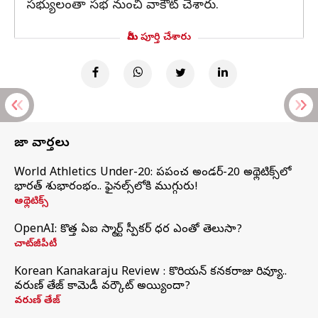
సభ్యులంతా సభ నుంచి వాకౌట్ చేశారు.
మీరు పూర్తి చేశారు
తాజా వార్తలు
World Athletics Under-20: ప్రపంచ అండర్-20 అథ్లెటిక్స్‌లో
భారత్‌ శుభారంభం.. ఫైనల్స్‌లోకి ముగ్గురు!
అథ్లెటిక్స్
OpenAI: కొత్త ఏఐ స్మార్ట్ స్పీకర్ ధర ఎంతో తెలుసా?
చాట్‌జీపీటీ
Korean Kanakaraju Review : కొరియన్ కనకరాజు రివ్యూ..
వరుణ్ తేజ్ కామెడీ వర్కౌట్ అయ్యిందా?
వరుణ్ తేజ్