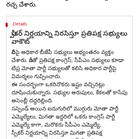
Details
స్పీకర్ నిర్ణయాన్ని నిరసిస్తూ ప్రతిపక్ష సభ్యులు
వాకౌట్
దీనిపై అధికార బీజేపీ సభ్యులు అభ్యంతరం వ్యక్తం
చేశారు. దీంతో ప్రతిపక్ష కాంగ్రెస్, సీపీఎం సభ్యులు కూడా
టిప్ర మోతా పార్టీ సభ్యులతో కలిసి అధికార పార్టీపై
విమర్శలు గుప్పించారు.
ఈ సందర్భంగా ఒకరినొకరు ఇష్టం వచ్చినట్లు
దూషించుకున్నారు. సభ్యుల అరుపులు, కేకలతో కాసేపు
అసెంబ్లీ దద్దరిల్లింది.
సస్పెండ్ అయిన ఐదుగురిలో ముగ్గురు మోతా పార్టీ
ఎమ్మెల్యేలు, మిగతా ఇద్దరిలో ఒకరు కాంగ్రెస్ పార్టీ
ఎమ్మెల్యే కాగా, మరొకరు సీపీఎం ఎమ్మెల్యే,
స్పీకర్ నిర్ణయాన్ని నిరసిస్తూ మిగతా ప్రతిపక్ష