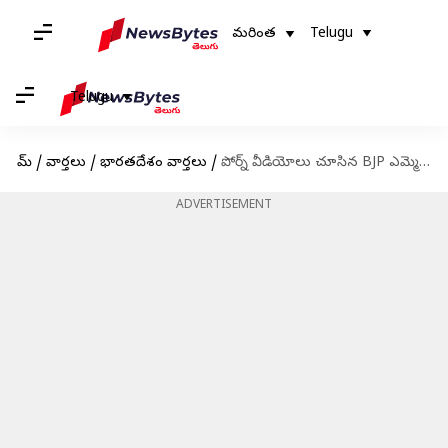
మరింత
Telugu
Telugu
హోమ్
/
వార్తలు
/
భారతదేశం వార్తలు
/
పోర్న్ వీడియోలు చూసిన BJP ఎమ్మెల్యే.. త్రిపుర అసెంబ్లీలో రచ్చ
ADVERTISEMENT