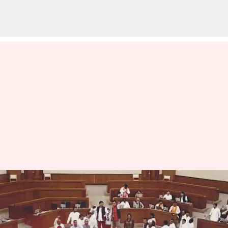
పోర్న్ వీడియోలు చూసిన BJP
ఎమ్మెల్యే.. త్రిపుర అసెంబ్లీలో రచ్చ
వ్రాసిన వారు
Jul 07, 2023
05:40 pm
Jayachandra Akuri