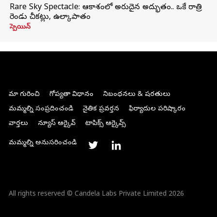
Rare Sky Spectacle: ఆకాశంలో అరుదైన అద్భుతం.. ఒకే రాత్రి
రెండు చీకట్లు, ఉల్కాపాతం
స్పెయిన్
మా గురించి
గోప్యతా విధానం
నిబంధనలు & షరతులు
మమ్మల్ని సంప్రదించండి
నైతిక ప్రవర్తన
ఫిర్యాదుల పరిష్కారం
వార్తలు
న్యూస్ ఆర్కైవ్
టాపిక్స్ ఆర్కైవ్స్
మమ్మల్ని అనుసరించండి
All rights reserved © Candela Labs Private Limited 2026