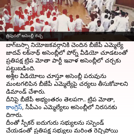
ఈ వార్తాకథనం ఏంటి
అధికార
బీజేపీ
ఎమ్మెల్యే పోర్న్ వీడియో చూసిన
ఘటనపై
త్రిపుర
అసెంబ్లీలో శుక్రవారం మధ్యాహ్నం
త్రిపురలో అసెంబ్లీ రచ్చ
పెద్ద రచ్చ జరిగింది.
బాగ్‌బస్సా నియోజకవర్గానికి చెందిన బీజేపీ ఎమ్మెల్యే
జాదవ్ లక్‌నాథ్ అసెంబ్లీలో పోర్న్ వీడియో చూడటంతో
ప్రతిపక్ష ట్రిప మోతా పార్టీ ఇవాళ అసెంబ్లీలో చర్చకు
పట్టుబడింది.
అశ్లీల వీడియోలు చూస్తూ అసెంబ్లీ పరువును
మంటగలిపిన బీజేపీ ఎమ్మెల్యేపై చర్యలు తీసుకోవాలని
డిమాండ్ చేశారు.
దీనిపై బీజేపీ అభ్యంతరం తెలపగా.. ట్రిప మోతా,
కాంగ్రెస్
, సీపీఎం ఎమ్మెల్యేలు అసెంబ్లీలో నిరసనకు
దిగారు.
దీంతో స్పీకర్ ఐదుగురు సభ్యులను సస్పెండ్
చేయడంతో ప్రతిపక్ష సభ్యులు మరింత రెచ్చిపోయి