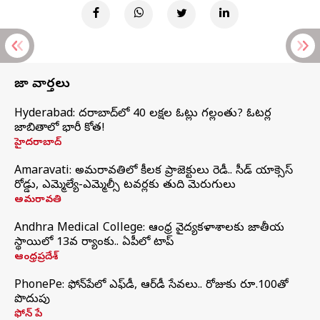
తాజా వార్తలు
Hyderabad: హైదరాబాద్‌లో 40 లక్షల ఓట్లు గల్లంతు? ఓటర్ల
జాబితాలో భారీ కోత!
హైదరాబాద్
Amaravati: అమరావతిలో కీలక ప్రాజెక్టులు రెడీ.. సీడ్‌ యాక్సెస్‌
రోడ్డు, ఎమ్మెల్యే-ఎమ్మెల్సీ టవర్లకు తుది మెరుగులు
అమరావతి
Andhra Medical College: ఆంధ్ర వైద్యకళాశాలకు జాతీయ
స్థాయిలో 13వ ర్యాంకు.. ఏపీలో టాప్
ఆంధ్రప్రదేశ్
PhonePe: ఫోన్‌పేలో ఎఫ్‌డీ, ఆర్‌డీ సేవలు.. రోజుకు రూ.100తో
పొదుపు
ఫోన్‌ పే