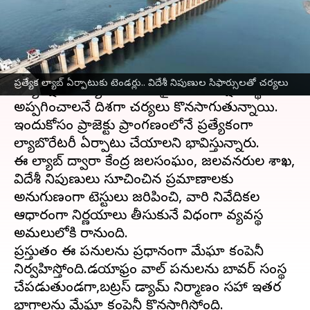
వ్రాసిన వారు
Apr 18, 2025
09:11 am
Sirish Praharaju
ఈ వార్తాకథనం ఏంటి
పోలవరం ప్రాజెక్టు నిర్మాణ పనుల్లో నాణ్యత నియంత్రణ
ప్రత్యేక ల్యాబ్‌ ఏర్పాటుకు టెండర్లు.. విదేశీ నిపుణుల సిఫార్సులతో చర్యలు
పర్యవేక్షణ బాధ్యతలను ఇకపై మూడో పక్ష సంస్థకు
అప్పగించాలనే దిశగా చర్యలు కొనసాగుతున్నాయి.
ఇందుకోసం ప్రాజెక్టు ప్రాంగణంలోనే ప్రత్యేకంగా
ల్యాబొరేటరీ ఏర్పాటు చేయాలని భావిస్తున్నారు.
ఈ ల్యాబ్‌ ద్వారా కేంద్ర జలసంఘం, జలవనరుల శాఖ,
విదేశీ నిపుణులు సూచించిన ప్రమాణాలకు
అనుగుణంగా టెస్టులు జరిపించి, వారి నివేదికల
ఆధారంగా నిర్ణయాలు తీసుకునే విధంగా వ్యవస్థ
అమలులోకి రానుంది.
ప్రస్తుతం ఈ పనులను ప్రధానంగా మేఘా కంపెనీ
నిర్వహిస్తోంది.డయాఫ్రం వాల్‌ పనులను బావర్‌ సంస్థ
చేపడుతుండగా,బట్రస్‌ డ్యామ్‌ నిర్మాణం సహా ఇతర
భాగాలను మేఘా కంపెనీ కొనసాగిస్తోంది.