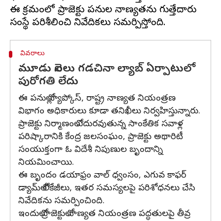
ఈ క్రమంలో ప్రాజెక్టు పనుల నాణ్యతను గుత్తేదారు
వివరాలు
మూడు నెలలు గడచినా ల్యాబ్ ఏర్పాటులో
పురోగతి లేదు
ఈ పనుల్లో వ్యాప్కోస్‌, రాష్ట్ర నాణ్యత నియంత్రణ
విభాగం అధికారులు కూడా తనిఖీలు నిర్వహిస్తున్నారు.
ప్రాజెక్టు నిర్మాణంలో ఎదురవుతున్న సాంకేతిక సవాళ్ల
పరిష్కారానికి కేంద్ర జలసంఘం, ప్రాజెక్టు అథారిటీ
సంయుక్తంగా ఓ విదేశీ నిపుణుల బృందాన్ని
నియమించాయి.
ఈ బృందం డయాఫ్రం వాల్‌ ధ్వంసం, ఎగువ కాఫర్‌
డ్యామ్‌లో లీకేజీలు, ఇతర సమస్యలపై పరిశోధనలు చేసి
నివేదికను సమర్పించింది.
ఇందులో ప్రాజెక్టులో నాణ్యత నియంత్రణ పద్ధతులపై తీవ్ర