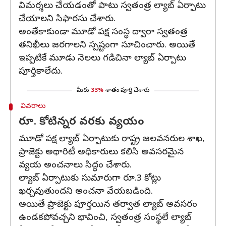
విమర్శలు చేయడంతో పాటు స్వతంత్ర ల్యాబ్‌ ఏర్పాటు
చేయాలని సిఫారసు చేశారు.
అంతేకాకుండా మూడో పక్ష సంస్థ ద్వారా స్వతంత్ర
తనిఖీలు జరగాలని స్పష్టంగా సూచించారు. అయితే
ఇప్పటికే మూడు నెలలు గడిచినా ల్యాబ్‌ ఏర్పాటు
పూర్తికాలేదు.
మీరు
33%
శాతం పూర్తి చేశారు
వివరాలు
రూ. కోటిన్నర వరకు వ్యయం
మూడో పక్ష ల్యాబ్‌ ఏర్పాటుకు రాష్ట్ర జలవనరుల శాఖ,
ప్రాజెక్టు అథారిటీ అధికారులు కలిసి అవసరమైన
వ్యయ అంచనాలు సిద్ధం చేశారు.
ల్యాబ్‌ ఏర్పాటుకు సుమారుగా రూ.3 కోట్లు
ఖర్చవుతుందని అంచనా వేయబడింది.
అయితే ప్రాజెక్టు పూర్తయిన తర్వాత ల్యాబ్‌ అవసరం
ఉండకపోవచ్చని భావించి, స్వతంత్ర సంస్థలే ల్యాబ్‌