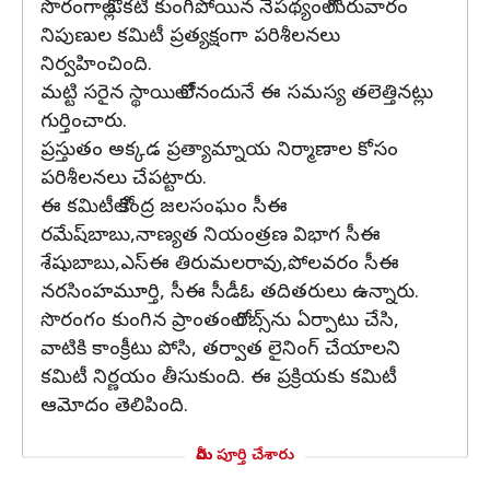
సొరంగాల్లో ఒకటి కుంగిపోయిన నేపథ్యంలో గురువారం
నిపుణుల కమిటీ ప్రత్యక్షంగా పరిశీలనలు
నిర్వహించింది.
మట్టి సరైన స్థాయిలో లేనందునే ఈ సమస్య తలెత్తినట్లు
గుర్తించారు.
ప్రస్తుతం అక్కడ ప్రత్యామ్నాయ నిర్మాణాల కోసం
పరిశీలనలు చేపట్టారు.
ఈ కమిటీలో కేంద్ర జలసంఘం సీఈ
రమేష్‌బాబు,నాణ్యత నియంత్రణ విభాగ సీఈ
శేషుబాబు,ఎస్‌ఈ తిరుమలరావు,పోలవరం సీఈ
నరసింహమూర్తి, సీఈ సీడీఓ తదితరులు ఉన్నారు.
సొరంగం కుంగిన ప్రాంతంలో రిబ్స్‌ను ఏర్పాటు చేసి,
వాటికి కాంక్రీటు పోసి, తర్వాత లైనింగ్‌ చేయాలని
కమిటీ నిర్ణయం తీసుకుంది. ఈ ప్రక్రియకు కమిటీ
ఆమోదం తెలిపింది.
మీరు పూర్తి చేశారు