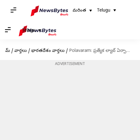
మరింత
Telugu
Telugu
హోమ్
/
వార్తలు
/
భారతదేశం వార్తలు
/
Polavaram: ప్రత్యేక ల్యాబ్‌ ఏర్పాటుకు టెండర్లు.. విదేశీ నిపుణుల సిఫార్సులతో చర్యలు
ADVERTISEMENT