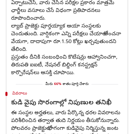
ఏర్పాటుచేసి, వారు చేసిన పరీక్షల ప్రకారం మాత్రమే
ఛార్జీలు వసూలు చేసే విధంగా ప్రతిపాదనలు
రూపొందించారు.
ల్యాబ్‌ ప్రాజెక్టు పూర్తయ్యాక ఆయా సంస్థలకు
చెందుతుంది. వార్షికంగా ఎన్ని పరీక్షలు చేయాలో అంచనా
వేయగా, దాదాపుగా రూ.1.50 కోట్లు ఖర్చవుతుందని
తేలింది.
ప్రస్తుతం దీనికి సంబంధించి కొటేషన్లు ఆహ్వానించగా,
తిరుపతి ఐఐటీ, నేషనల్‌ బిల్డింగ్‌ కనస్ట్రక్షన్‌
కార్పొరేషన్‌లు ఆసక్తి చూపాయి.
మీరు
66%
శాతం పూర్తి చేశారు
వివరాలు
కుడి వైపు సొరంగాల్లో నిపుణుల తనిఖీ
ఈ సంస్థల అర్హతలు, వారు పేర్కొన్న ధరల వివరాలను
పరిశీలించిన తర్వాత తుది నిర్ణయం తీసుకోనున్నారు.
పోలవరం ప్రాజెక్టులో భాగంగా కుడివైపు నిర్మిస్తున్న జంట