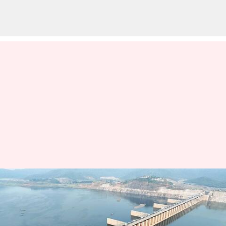
Polavaram: ప్రత్యేక ల్యాబ్‌
ఏర్పాటుకు టెండర్లు.. విదేశీ నిపుణుల
సిఫార్సులతో చర్యలు