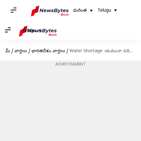
మరింత
Telugu
Telugu
హోమ్
/
వార్తలు
/
భారతదేశం వార్తలు
/
Water Shortage: యమునా నదిలో విషపూరిత నురగలు.. దిల్లీ వాసులకు నీటి కష్టాలు
ADVERTISEMENT