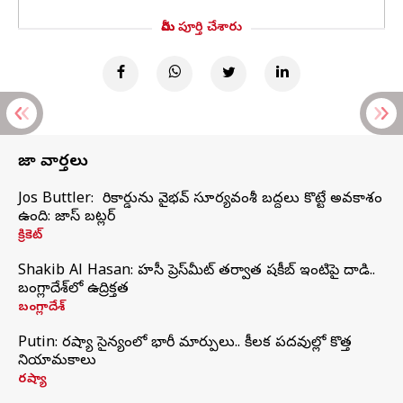
మీరు పూర్తి చేశారు
తాజా వార్తలు
Jos Buttler: నా రికార్డును వైభవ్ సూర్యవంశీ బద్దలు కొట్టే అవకాశం
ఉంది: జాస్ బట్లర్
క్రికెట్
Shakib Al Hasan: హసీనా ప్రెస్‌మీట్‌ తర్వాత షకీబ్‌ ఇంటిపై దాడి..
బంగ్లాదేశ్‌లో ఉద్రిక్తత
బంగ్లాదేశ్
Putin: రష్యా సైన్యంలో భారీ మార్పులు.. కీలక పదవుల్లో కొత్త
నియామకాలు
రష్యా