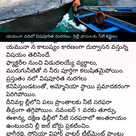
వ్రాసిన వారు
Oct 30, 2024
03:15 pm
Jayachandra Akuri
ఈ వార్తాకథనం ఏంటి
దిల్లీ
ప్రజలకు గాలి కాలుష్యంతో పాటు నీటి కొరత
యమునా నదిలో విషపూరిత నురగలు.. దిల్లీ వాసులకు నీటి కష్టాలు
సమస్య పెద్ద తలనొప్పిగా మారుతోంది. నగరంలోని
యమునా నది కాలుష్యం కారణంగా దుర్వాసన వస్తున్న
విషయం తెలిసిందే.
ఫ్యాక్టరీల నుంచి విడుదలయ్యే వ్యర్థాలు,
మురుగునీటితో నది నీరు పూర్తిగా కలుషితమైపోయింది.
ప్రస్తుతం నదిలో విషపూరిత నురగలు
కనిపిస్తుండటంతో, అమ్మోనియా స్థాయి ప్రమాదకరంగా
పెరిగిపోయింది.
దీనివల్ల దిల్లీలోని పలు ప్రాంతాలకు నీటి సరఫరా
తీవ్రంగా తగ్గిపోయింది. నవంబర్ 1 వరకు తూర్పు,
ఈశాన్య, దక్షిణ ఢిల్లీలో నీటి సరఫరాలో అంతరాయం
ఉంటుందని దిల్లీ జల్ బోర్డు ప్రకటించింది.
భాగీరథి, సోనియా విహార్ వాటర్ ట్రీట్‌మెంట్ ప్లాంట్లు