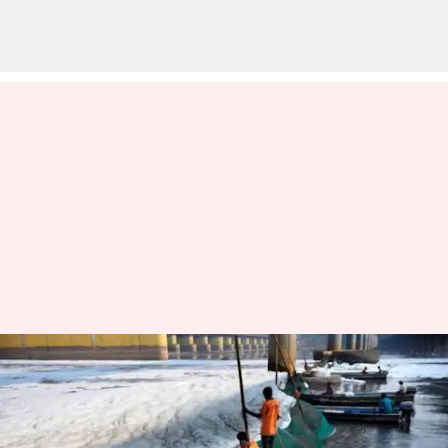
Water Shortage: యమునా నదిలో
విషపూరిత నురగలు.. దిల్లీ వాసులకు
నీటి కష్టాలు