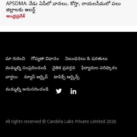
APSDMA: నేడు ఏపీలో వానలు.. కోస్తా, రాయలసీమలో పలు
జిల్లాలకు అలర్ట్
ఆంధ్రప్రదేశ్
మా గురించి
గోప్యతా విధానం
నిబంధనలు & షరతులు
మమ్మల్ని సంప్రదించండి
నైతిక ప్రవర్తన
ఫిర్యాదుల పరిష్కారం
వార్తలు
న్యూస్ ఆర్కైవ్
టాపిక్స్ ఆర్కైవ్స్
మమ్మల్ని అనుసరించండి
All rights reserved © Candela Labs Private Limited 2026