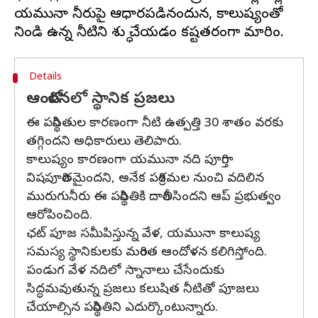
యమునా నీరుపై ఆధారపడినందున, కాలుష్యంతో
Details
ఆందోళనలో స్థానిక ప్రజలు
ఈ పరిస్థితుల కారణంగా నీటి ఉత్పత్తి 30 శాతం వరకు
తగ్గిందని అధికారులు తెలిపారు.
కాలుష్యం కారణంగా యమునా నది పూర్తిగా
విషపూరితమైందని, అనేక పరిశ్రమల నుంచి వదిలిన
మురుగునీరు ఈ పరిస్థితికి దారితీసిందని ఆప్ ప్రభుత్వం
ఆరోపించింది.
ఛట్ పూజ సమీపిస్తున్న వేళ, యమునా కాలుష్య
సమస్య స్థానికులకు మరింత ఆందోళన కలిగిస్తోంది.
పండుగ వేళ నదిలో స్నానాలు చేసేందుకు
సిద్ధమవుతున్న ప్రజలు కలుషిత నీటితో పూజలు
చేయాల్సిన పరిస్థితిని ఎదుర్కొంటున్నారు.