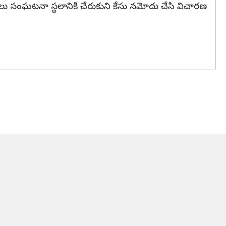
సులు సంఘటనా స్థలానికి చేరుకుని కేసు నమోదు చేసి విచారణ