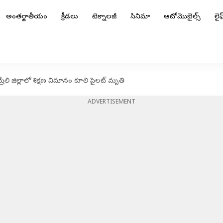
అంతర్జాతీయం
క్రీడలు
టెక్నాలజీ
సినిమా
ఆటోమొబైల్స్
లైఫ్
రేలి జిల్లాలో శిక్షణ విమానం కూలి పైలట్ మృతి
ADVERTISEMENT