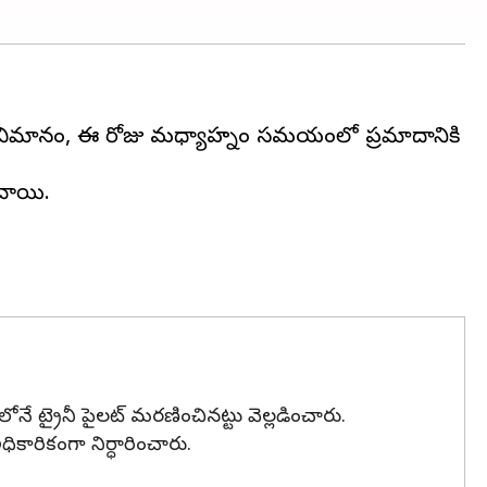
్షణ విమానం, ఈ రోజు మధ్యాహ్నం సమయంలో ప్రమాదానికి
చాయి.
ే ట్రైనీ పైలట్ మరణించినట్టు వెల్లడించారు.
ికారికంగా నిర్ధారించారు.