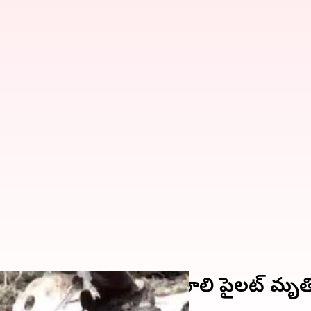
 జిల్లాలో శిక్షణ విమానం కూలి పైలట్ మృ