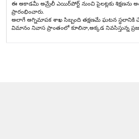
ఈ అకాడమీ అమ్రేలీ ఎయిర్‌పోర్ట్ నుంచి పైలట్లకు శిక్షణను
ప్రారంభించారు.
అలాగే అగ్నిమాపక శాఖ సిబ్బంది తక్షణమే ఘటన స్థలానికి 
విమానం నివాస ప్రాంతంలో కూలినా,అక్కడ నివసిస్తున్న ప