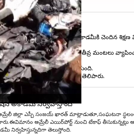
 ప్రమాదం చోటుచేసుకుంది.
 కోల్పోయాడు. ప్రైవేట్ ఏవియేషన్ అకాడమీకి చెందిన శిక
 మీదకు వచ్చి కూలింది, ఫలితంగా తీవ్ర మంటలు వ్యాపిం
స్థలంలోకి దూసుకెళ్లింది.
రెసిడెన్షియల్ ఏరియాలో చోటు చేసుకుంది.
యేషన్ అకాడమీ నిర్వహిస్తోంది
మ్రేలీ జిల్లా ఎస్పీ సంజయ్ ఖారత్ మాట్లాడుతూ,సంఘటనా స్థలంలోన
రు.ఈవిమానం అమ్రేలీ ఎయిర్‌పోర్ట్‌ నుంచి టేకాఫ్ తీసుకున్నట్లు అధ
మీ నిర్వహిస్తున్నదిగా తెలుస్తోంది.