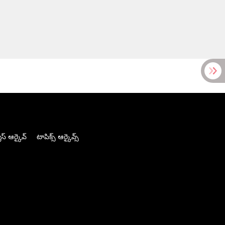
స్ ఆర్కైవ్
టాపిక్స్ ఆర్కైవ్స్