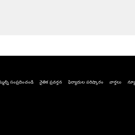
మల్ని సంప్రదించండి
నైతిక ప్రవర్తన
ఫిర్యాదుల పరిష్కారం
వార్తలు
న్యూ