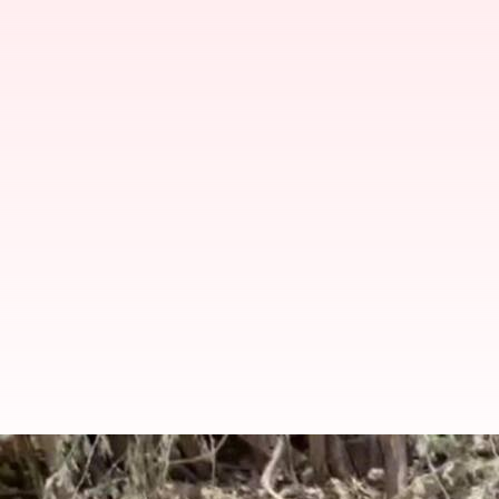
Aircraft Crash: గుజరాత్‌లోని అమ్రేలి