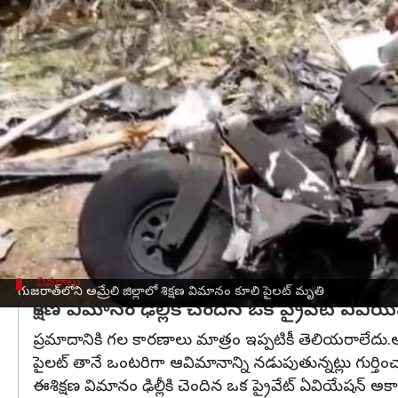
వ్రాసిన వారు
Apr 22, 2025
03:55 pm
Sirish Praharaju
ఈ వార్తాకథనం ఏంటి
గుజరాత్
రాష్ట్రంలోని అమ్రేలీ జిల్లాలో భయానకమైన విమాన
ఈ ఘటనలో శిక్షణలో ఉన్న ట్రైనీ పైలట్ తన ప్రాణాలను
గురైనట్లు సమాచారం.
ప్రమాద సమయంలో ఆ శిక్షణ విమానం ఓ నివాస ప్రాంతం
మొదట ఒక చెట్టుపై కూలిన ఆ విమానం, అనంతరం ఓ ఖాళీ 
ఈ దుర్ఘటన అమ్రేలీ పట్టణంలోని గిరియా రోడ్డులో ఉన్న 
వివరాలు
గుజరాత్‌లోని అమ్రేలి జిల్లాలో శిక్షణ విమానం కూలి పైలట్ మృతి
శిక్షణ విమానం ఢిల్లీకి చెందిన ఒక ప్రైవేట్ ఏవి
ప్రమాదానికి గల కారణాలు మాత్రం ఇప్పటికీ తెలియరాలేదు.అ
పైలట్ తానే ఒంటరిగా ఆవిమానాన్ని నడుపుతున్నట్లు గుర్తించా
ఈశిక్షణ విమానం ఢిల్లీకి చెందిన ఒక ప్రైవేట్ ఏవియేషన్ అకాడ