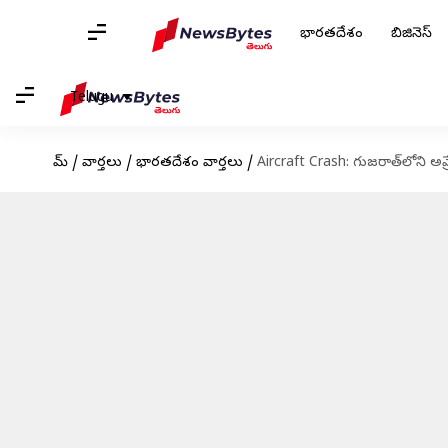
భారతదేశం
బిజినెస్
Telugu
హోమ్
/
వార్తలు
/
భారతదేశం వార్తలు
/
Aircraft Crash: గుజరాత్‌లోని అమ్