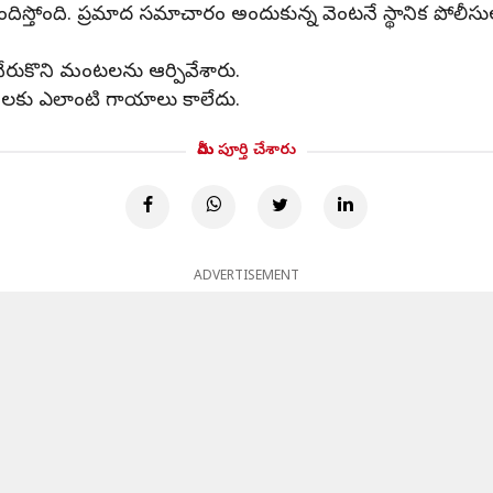
 అందిస్తోంది. ప్రమాద సమాచారం అందుకున్న వెంటనే స్థానిక పోలీ
చేరుకొని మంటలను ఆర్పివేశారు.
్రజలకు ఎలాంటి గాయాలు కాలేదు.
మీరు పూర్తి చేశారు
ADVERTISEMENT