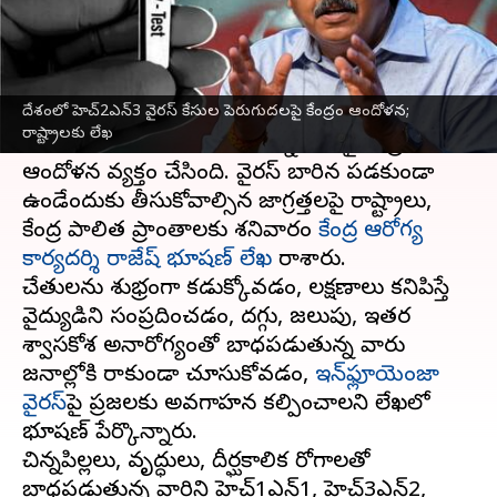
వ్రాసిన వారు
Mar 11, 2023
03:48 pm
Stalin
ఈ వార్తాకథనం ఏంటి
దేశంలో హెచ్2ఎన్3 వైరస్ కేసుల పెరుగుదలపై కేంద్రం ఆందోళన;
దేశంలో
హెచ్2ఎన్3
, హెచ్1ఎన్1 ఇన్‌ఫ్లూయెంజా
రాష్ట్రాలకు లేఖ
కేసులు రోజురోజుకు పెరుగుతున్న తీరుపై కేంద్రం
ఆందోళన వ్యక్తం చేసింది. వైరస్ బారిన పడకుండా
ఉండేందుకు తీసుకోవాల్సిన జాగ్రత్తలపై రాష్ట్రాలు,
కేంద్ర పాలిత ప్రాంతాలకు శనివారం
కేంద్ర ఆరోగ్య
కార్యదర్శి రాజేష్ భూషణ్ లేఖ
రాశారు.
చేతులను శుభ్రంగా కడుక్కోవడం, లక్షణాలు కనిపిస్తే
వైద్యుడిని సంప్రదించడం, దగ్గు, జలుపు, ఇతర
శ్వాసకోశ అనారోగ్యంతో బాధపడుతున్న వారు
జనాల్లోకి రాకుండా చూసుకోవడం,
ఇన్‌ఫ్లూయెంజా
వైరస్‌
పై ప్రజలకు అవగాహన కల్పించాలని లేఖలో
భూషణ్ పేర్కొన్నారు.
చిన్నపిల్లలు, వృద్ధులు, దీర్ఘకాలిక రోగాలతో
బాధపడుతున్న వారిని హెచ్1ఎన్1, హెచ్3ఎన్2,