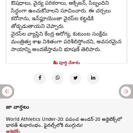
ఔషధాలు, వైద్య పరికరాలు, ఆక్సిజన్, సిబ్బందిని
సిద్ధంగా ఉంచుకోవాలని సూచించారు. ఈ చర్చలు
కరోనాను, ఇన్‌ఫ్లూయెంజా వైరస్‌ల కట్టడికి
తోడ్పడుతాయని చెప్పారు.
వైరస్‌ల వ్యాప్తిని కేంద్ర ఆరోగ్య, కుటుంబ సంక్షేమ
మంత్రిత్వ శాఖ నిశితంగా పరిశీలిస్తోందని, అవసరమైన
సాయాన్ని అందజేస్తామని భూషణ్ తెలిపారు.
మీరు పూర్తి చేశారు
తాజా వార్తలు
World Athletics Under-20: ప్రపంచ అండర్-20 అథ్లెటిక్స్‌లో
భారత్‌ శుభారంభం.. ఫైనల్స్‌లోకి ముగ్గురు!
అథ్లెటిక్స్