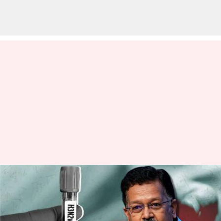
దేశంలో హెచ్2ఎన్3 వైరస్ కేసుల
పెరుగుదలపై కేంద్రం ఆందోళన;
రాష్ట్రాలకు లేఖ