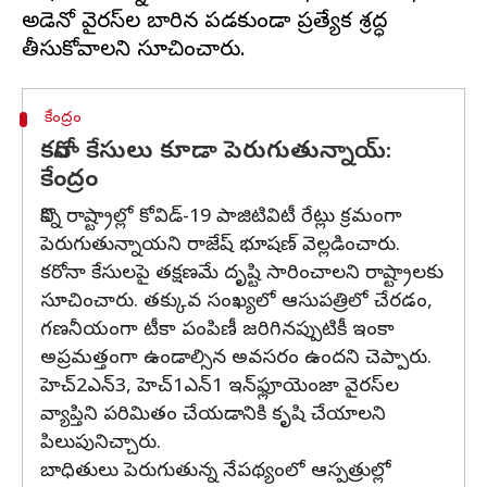
అడెనో వైరస్‌ల బారిన పడకుండా ప్రత్యేక శ్రద్ధ
కేంద్రం
కరోనా కేసులు కూడా పెరుగుతున్నాయ్:
కేంద్రం
కొన్ని రాష్ట్రాల్లో కోవిడ్-19 పాజిటివిటీ రేట్లు క్రమంగా
పెరుగుతున్నాయని రాజేష్ భూషణ్ వెల్లడించారు.
కరోనా కేసులపై తక్షణమే దృష్టి సారించాలని రాష్ట్రాలకు
సూచించారు. తక్కువ సంఖ్యలో ఆసుపత్రిలో చేరడం,
గణనీయంగా టీకా పంపిణీ జరిగినప్పుటికీ ఇంకా
అప్రమత్తంగా ఉండాల్సిన అవసరం ఉందని చెప్పారు.
హెచ్2ఎన్3, హెచ్1ఎన్1 ఇన్‌ఫ్లూయెంజా వైరస్‌ల
వ్యాప్తిని పరిమితం చేయడానికి కృషి చేయాలని
పిలుపునిచ్చారు.
బాధితులు పెరుగుతున్న నేపథ్యంలో ఆస్పత్రుల్లో