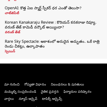
OpenAI: కొత్త ఏఐ స్మార్ట్ స్పీకర్ ధర ఎంతో తెలుసా?
చాట్‌జీపీటీ
Korean Kanakaraju Review : కొరియన్ కనకరాజు రివ్యూ..
వరుణ్ తేజ్ కామెడీ వర్కౌట్ అయ్యిందా?
వరుణ్ తేజ్
Rare Sky Spectacle: ఆకాశంలో అరుదైన అద్భుతం.. ఒకే రాత్రి
రెండు చీకట్లు, ఉల్కాపాతం
స్పెయిన్
మా గురించి
గోప్యతా విధానం
నిబంధనలు & షరతులు
మమ్మల్ని సంప్రదించండి
నైతిక ప్రవర్తన
ఫిర్యాదుల పరిష్కారం
వార్తలు
న్యూస్ ఆర్కైవ్
టాపిక్స్ ఆర్కైవ్స్