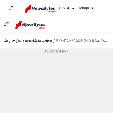
మరింత
Telugu
Telugu
హోమ్
/
వార్తలు
/
భారతదేశం వార్తలు
/
దేశంలో హెచ్2ఎన్3 వైరస్ కేసుల పెరుగుదలపై కేంద్రం ఆందోళన; రాష్ట్రాలకు లేఖ
ADVERTISEMENT