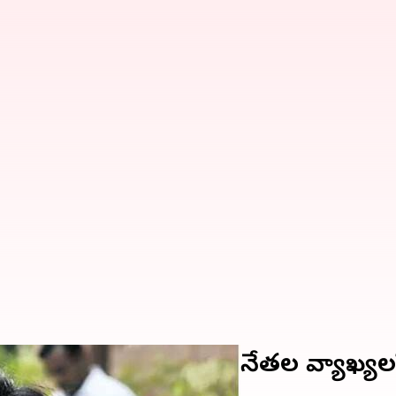
ర ఘటనపై కలకలం.. టీంసీ నేతల వ్యాఖ్