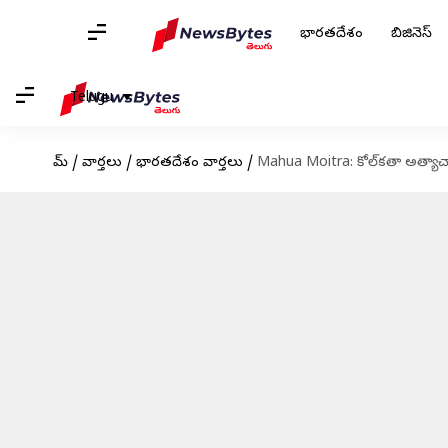
భారతదేశం
బిజినెస్
Telugu
హోమ్
/
వార్తలు
/
భారతదేశం వార్తలు
/
Mahua Moitra: కోల్‌కతా అత్య