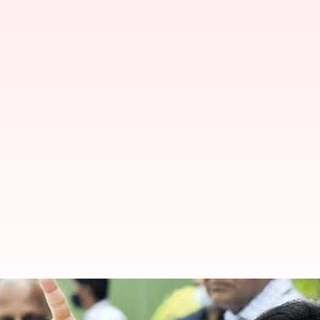
Mahua Moitra: కోల్‌కతా అత్యాచా