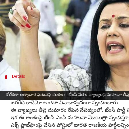
వ్రాసిన వారు
Jun 29, 2025
11:09 am
Jayachandra Akuri
ఈ వార్తాకథనం ఏంటి
కోల్‌కతా
లో న్యాయ విద్యార్థినిపై జరిగిన అత్యాచార ఘటన 
కోల్‌కతాలోని ఓ న్యాయ కళాశాలలో 24 ఏళ్ల విద్యార్థినిపై
వైద్య పరీక్షల్లో అత్యాచార ఘటన రూఢీ అయినట్లు సీనియర
ఈ కేసులో ప్రధాన నిందితుడిగా ఉన్న మోనోజిత్‌ మిశ్ర
Details
సొంత పార్టీ నేతలపైనే ఆగ్రహం
టీఎంసీ ఎంపీ కళ్యాణ్ బెనర్జీ మాట్లాడుతూ ఆమె స్నేహితులు
కోల్‌కతా అత్యాచార ఘటనపై కలకలం.. టీంసీ నేతల వ్యాఖ్యలపై మహువా తీ
జరగేది కాదేమో అంటూ వివాదాస్పదంగా స్పందించారు.
ఈ వ్యాఖ్యలు తీవ్ర దుమారం రేపిన నేపథ్యంలో, టీఎంసీ పార్టీ
ఇక ఈ అంశంపై టీఎంసీ ఎంపీ మహువా మొయిత్రా స్పందిస్తూ, స
ఎక్స్‌ ప్లాట్‌ఫాంపై చేసిన పోస్టులో భారత రాజకీయ పార్టీల