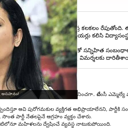
పశ్చిమ బెంగాల్‌ రాష్ట్రవ్యాప్తంగా తీవ్ర కలకలం రేపుతో
 ఓ పూర్వ విద్యార్థితో పాటు ఇద్దరు సీనియర్లు కలిసి విద్య
్ పోలీస్ అధికారి వెల్లడించారు.
ా (31)కి అధికార టీఎంసీ (TMC) నేతలతో సన్నిహిత సంబంధా
 చేసినా పోలీసులకేం చేయగలరని వ్యాఖ్యానించగా.. టీఎంసీ ఎమ్మెల్
వ్ర అసహనం!
 స్పందిస్తూ అవి పురోగమకుల వ్యక్తిగత అభిప్రాయాలేనని, పార్టీక
ొంత పార్టీ నేతలపైనే ఆగ్రహం వ్యక్తం చేశారు.
న్నింటిలోనూ మహిళలను ద్వేషించే వ్యవస్థ నాటుకుపోయింది.