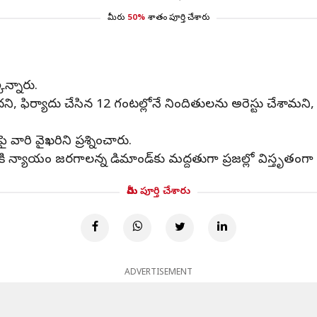
మీరు
50%
శాతం పూర్తి చేశారు
న్నారు.
దని, ఫిర్యాదు చేసిన 12 గంటల్లోనే నిందితులను అరెస్టు చేశామన
రి వైఖరిని ప్రశ్నించారు.
న్యాయం జరగాలన్న డిమాండ్‌కు మద్దతుగా ప్రజల్లో విస్తృతంగా 
మీరు పూర్తి చేశారు
ADVERTISEMENT