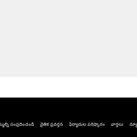
మల్ని సంప్రదించండి
నైతిక ప్రవర్తన
ఫిర్యాదుల పరిష్కారం
వార్తలు
న్యూ