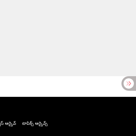
స్ ఆర్కైవ్
టాపిక్స్ ఆర్కైవ్స్