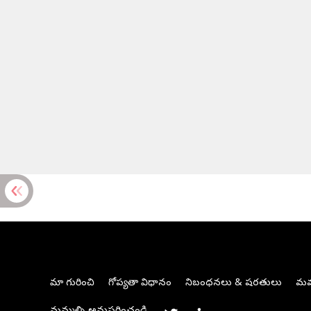
మా గురించి
గోప్యతా విధానం
నిబంధనలు & షరతులు
మమ్