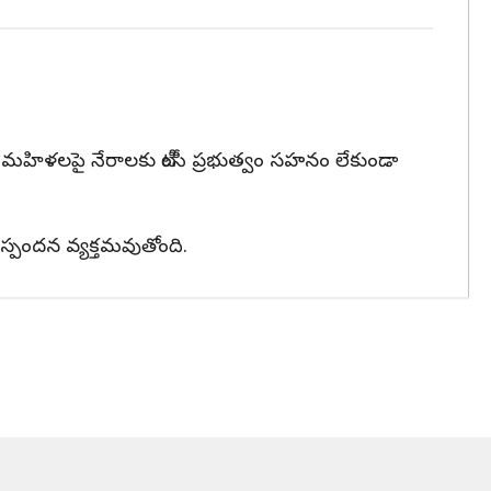
ి, మహిళలపై నేరాలకు టీంసీ ప్రభుత్వం సహనం లేకుండా
స్పందన వ్యక్తమవుతోంది.