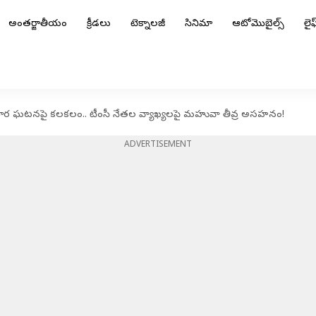
అంతర్జాతీయం
క్రీడలు
టెక్నాలజీ
సినిమా
ఆటోమొబైల్స్
లైఫ్
ాచార ఘటనపై కలకలం.. టీంసీ నేతల వ్యాఖ్యలపై మహువా తీవ్ర అసహనం!
ADVERTISEMENT