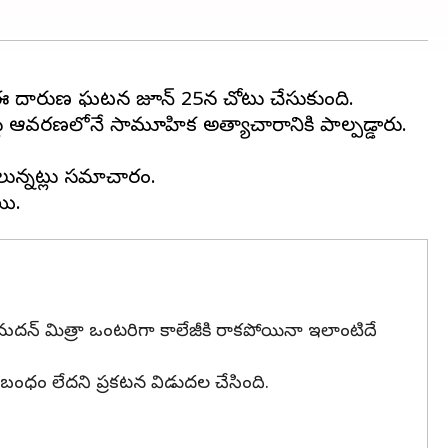
ంది. ఈ దారుణ ఘటన జూన్‌ 25న చోటు చేసుకుంది.
ాసంస్థ ఆవరణలోనే సామూహిక అత్యాచారానికి పాల్పడ్డారు.
లున్నట్లు సమాచారం.
యే మదన్ మిత్రా ఒంటరిగా కాలేజీకి రాకపోయినా ఇలాంటిదే
ి సంబంధం లేదని ప్రకటన విడుదల చేసింది.