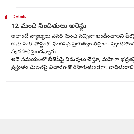
Details
12 మంది నిందితులు అరెస్టు
అలాంటి వ్యాఖ్యలు ఎవరి నుంచి వచ్చినా ఖండించాలని పేర్కొ
ఆమె మరో పోస్టులో ఘటనపై ప్రభుత్వం తీవ్రంగా స్పందిస్తోం
వ్యవహరిస్తుందన్నారు.
అదే సమయంలో బీజేపీపై విమర్శలు చేస్తూ, మహిళా భద్రతపై వా
ప్రస్తుతం ఘటనపై విచారణ కొనసాగుతుండగా, బాధితురాలికి 