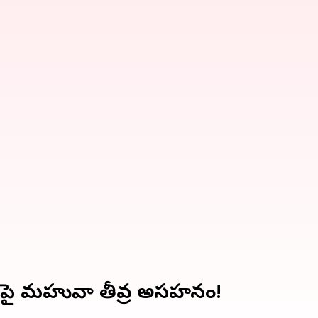
యలపై మహువా తీవ్ర అసహనం!