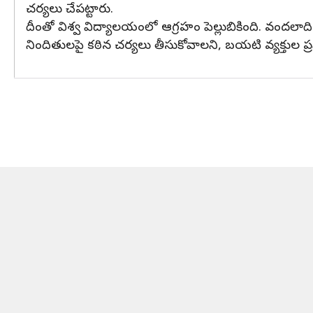
చర్యలు చేపట్టారు.
దీంతో విశ్వ విద్యాలయంలో ఆగ్రహం పెల్లుబికింది. వందలాది
నిందితులపై కఠిన చర్యలు తీసుకోవాలని, బయటి వ్యక్తుల ప్రవ