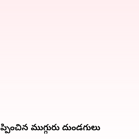
ిప్పించిన ముగ్గురు దుండగులు