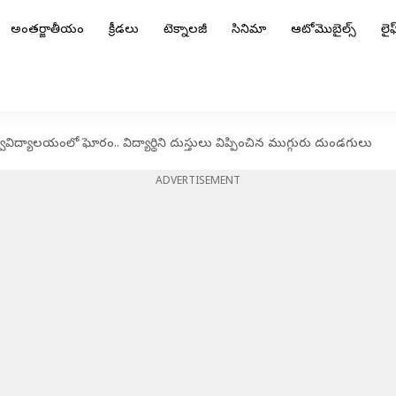
అంతర్జాతీయం
క్రీడలు
టెక్నాలజీ
సినిమా
ఆటోమొబైల్స్
లైఫ్
ిద్యాలయంలో ఘోరం.. విద్యార్థిని దుస్తులు విప్పించిన ముగ్గురు దుండగులు
ADVERTISEMENT