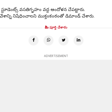
 స్టూడెంట్స్ వసతిగృహం వద్ద ఆందోళన చేపట్టారు.
ేశాన్ని నిషేధించాలని ముక్తంకంఠంతో డిమాండ్‌ చేశారు.
మీరు పూర్తి చేశారు
ADVERTISEMENT