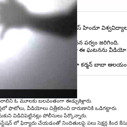
ు చోటు చేసుకున్నాయి. ఈ మేరకు బనారస్‌ హిందూ విశ్వవిద్యాల
్‌ హిందూ విశ్వవిద్యాలయంలో దుశ్యాసన పర్వం జరిగింది.
ుస్తులు లాగి లైంగికంగా వేధించారు. పైగా ఈ ఘటనను వీడియో
ులు
ధితురాలిని ఓ మూలకు బలవంతంగా ఈడ్చుకెళ్లారు.
్లలో ఫొటోలు, వీడియోలు చిత్రీకరించి దారుణానికి ఒడిగట్టారు.
ి విడిచిపెట్టినట్లు పోలీసులు పేర్కొన్నారు.
్టేషన్ లో ఫిర్యాదు చేయడంతో నిందితులపై పలు సెక్షన్ల కింద 