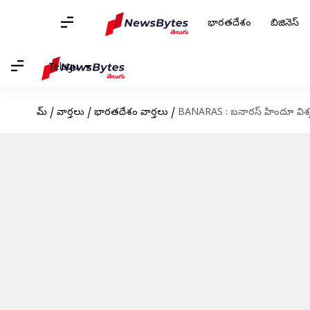
భారతదేశం
బిజినెస్
Telugu
హోమ్
/
వార్తలు
/
భారతదేశం వార్తలు
/
BANARAS : బనారస్‌ హిందూ విశ్వవ