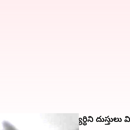
ాలయంలో ఘోరం.. విద్యార్థిని దుస్తులు వ