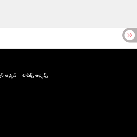
స్ ఆర్కైవ్
టాపిక్స్ ఆర్కైవ్స్