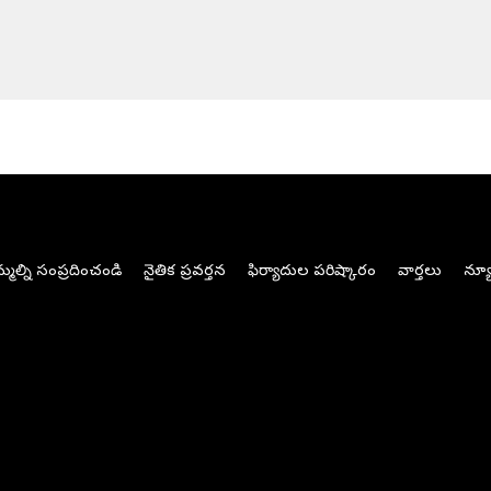
మల్ని సంప్రదించండి
నైతిక ప్రవర్తన
ఫిర్యాదుల పరిష్కారం
వార్తలు
న్యూ