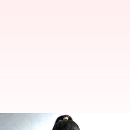
BANARAS : బనారస్‌ హిందూ విశ్వవిద్య