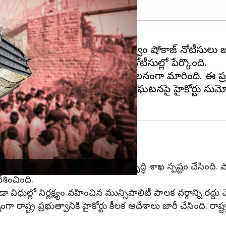
పై స్థానిక మున్సిపాలిటీకి రాష్ట్ర ప్రభుత్వం షోకాజ్ నోటీ
లని రాష్ట్ర పట్టణాభివృద్ధి శాఖ ఆ నోటీసుల్లో పేర్కొంది.
 బ్రిడ్జి కూలిన ఘటన దేశ వ్యాప్తంగా సంచలనంగా మారింది
తీసుకుంది. 135 మంది మరణించిన ఘటనపై హైకోర్టు సుమోటోగా వి
వం
బీ మున్సిపాలిటీకి రాష్ట్ర పట్టణాభివృద్ధి శాఖ స్పష్టం చేసింది.
శించింది.
ుల్లో నిర్లక్ష్యం వహించిన మున్సిపాలిటీ పాలక వర్గాన్ని రద్దు చే
రాష్ట్ర ప్రభుత్వానికి హైకోర్టు కీలక ఆదేశాలు జారీ చేసింది. రాష్