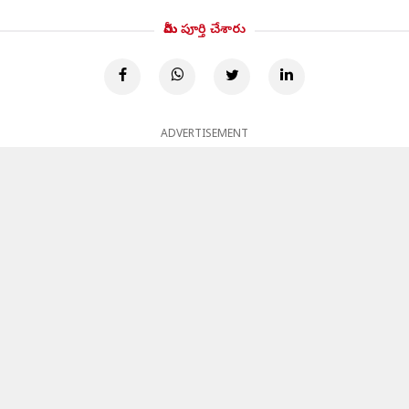
మీరు పూర్తి చేశారు
ADVERTISEMENT