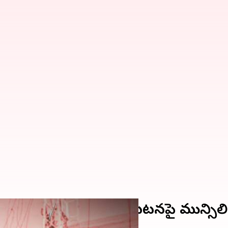
' మోర్బీ బ్రిడ్జి కూలిన ఘటనపై మున్సిపాల