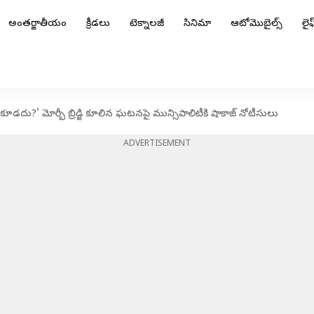
అంతర్జాతీయం
క్రీడలు
టెక్నాలజీ
సినిమా
ఆటోమొబైల్స్
లైఫ్
కూడదు?' మోర్బీ బ్రిడ్జి కూలిన ఘటనపై మున్సిపాలిటీకి షాకాజ్ నోటీసులు
ADVERTISEMENT