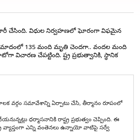
సులు జారీ చేసింది. విధుల నిర్వహణలో ఘోరంగా విఫమైన
. ఈ ప్రమాదంలో 135 మంది మృతి చెందగా.. వందల మంది
చారణ చేపట్టింది. రాష్ట్ర ప్రభుత్వానికి, స్థానిక
 పాలక వర్గం సమావేశాన్ని ఏర్పాటు చేసి, తీర్మానం రూపంలో
యనున్నట్లు ధర్మాసనానికి రాష్ట్ర ప్రభుత్వం చెప్పింది. ఈ
ట్ర వ్యాప్తంగా ఎన్ని వంతెనలు ఉన్నాయో వాటిపై సర్వే