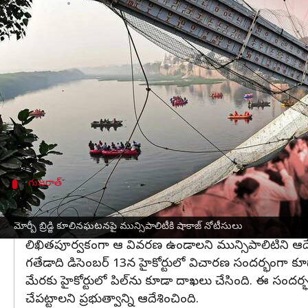
వ్రాసిన వారు
Jan 20, 2023
04:40 pm
Stalin
ఈ వార్తాకథనం ఏంటి
గుజరాత్‌
లోని మోర్బీ పట్టణంలో కేబుల్ బ్రిడ్జి కూలిన ఘటన
మున్సిపాలిటీ పాలకవర్గాన్ని ఎందుకు రద్దు చేయకూడదో చెప్పా
గుజరాత్‌లోని మోర్బీ పట్టణంలో అక్టోబర్ 30న కేబుల్
గాయపడ్డారు. ఈ ఘటనను
గుజరాత్
హైకోర్టు సీరియస్‌గా 
గుజరాత్
ఈ నెల 25వ తేదీలోపు వివరణ ఇవ్వాలి: ప్రభుత్
ఈ నెల 25వ తేదీలోపు షోకాజ్ నోటీసులకు వివరణ ఇవ్వాలని మోర్
మోర్బీ బ్రిడ్జి కూలినఘటనపై మున్సిపాలిటీకి షాకాజ్ నోటీసులు
లిఖితపూర్వకంగా ఆ వివరణ ఉండాలని మున్సిపాలిటిని ఆదే
గతేడాది డిసెంబర్ 13న హైకోర్టులో విచారణ సందర్భంగా కూడా విధ
మేరకు హైకోర్టులో పిల్‌ను కూడా దాఖలు చేసింది. ఈ సందర్భంగా 
చేపట్టాలని ప్రభుత్వాన్ని ఆదేశించింది.