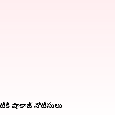
ిటీకి షాకాజ్ నోటీసులు