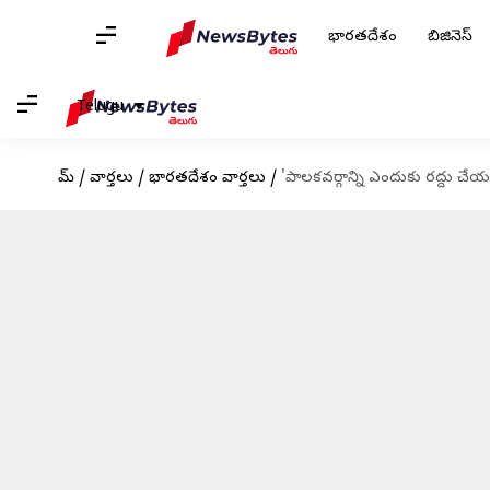
భారతదేశం
బిజినెస్
Telugu
హోమ్
/
వార్తలు
/
భారతదేశం వార్తలు
/
'పాలకవర్గాన్ని ఎందుకు రద్దు చేయ