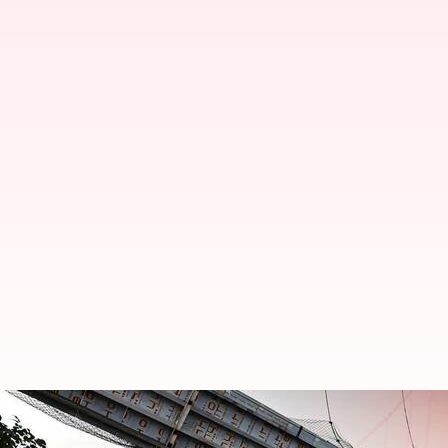
'పాలకవర్గాన్ని ఎందుకు రద్దు చేయకూడదు?