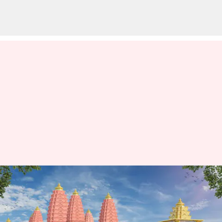
270 అడుగుల ఎత్తుతో ప్రపంచంలోనే
అతిపెద్ద విరాట్‌ ఆలయ నిర్మాణం
ప్రారంభం