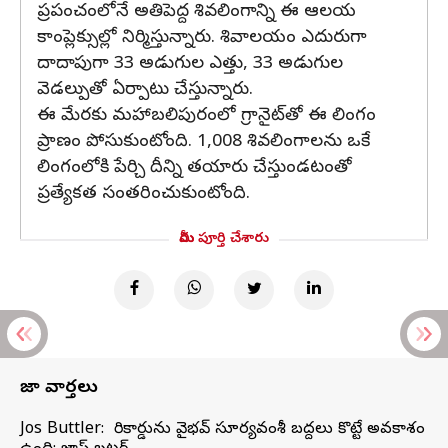
ప్రపంచంలోనే అతిపెద్ద శివలింగాన్ని ఈ ఆలయ
కాంప్లెక్సుల్లో నిర్మిస్తున్నారు. శివాలయం ఎదురుగా
దాదాపుగా 33 అడుగుల ఎత్తు, 33 అడుగుల
వెడల్పుతో ఏర్పాటు చేస్తున్నారు.
ఈ మేరకు మహాబలిపురంలో గ్రానైట్‌తో ఈ లింగం
ప్రాణం పోసుకుంటోంది. 1,008 శివలింగాలను ఒకే
లింగంలోకి పేర్చి దీన్ని తయారు చేస్తుండటంతో
ప్రత్యేకత సంతరించుకుంటోంది.
మీరు పూర్తి చేశారు
తాజా వార్తలు
Jos Buttler: నా రికార్డును వైభవ్ సూర్యవంశీ బద్దలు కొట్టే అవకాశం