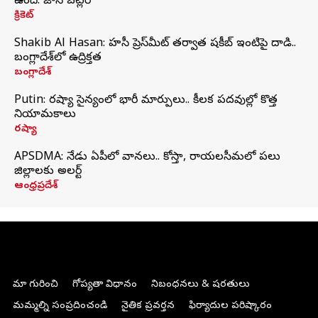
ఉంది: జాస్ బట్లర్
క్రికెట్
Shakib Al Hasan: హసీనా ప్రెస్‌మీట్‌ తర్వాత షకీబ్‌ ఇంటిపై దాడి..
బంగ్లాదేశ్‌లో ఉద్రిక్తత
బంగ్లాదేశ్
Putin: రష్యా సైన్యంలో భారీ మార్పులు.. కీలక పదవుల్లో కొత్త
నియామకాలు
రష్యా
APSDMA: నేడు ఏపీలో వానలు.. కోస్తా, రాయలసీమలో పలు
జిల్లాలకు అలర్ట్
ఆంధ్రప్రదేశ్
మా గురించి
గోప్యతా విధానం
నిబంధనలు & షరతులు
మమ్మల్ని సంప్రదించండి
నైతిక ప్రవర్తన
ఫిర్యాదుల పరిష్కారం