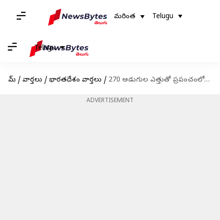
మరింత
Telugu
Telugu
హోమ్
/
వార్తలు
/
భారతదేశం వార్తలు
/
270 అడుగుల ఎత్తుతో ప్రపంచంలోనే అతిపెద్ద విరాట్‌ ఆలయ నిర్మాణం ప్రారంభం
ADVERTISEMENT