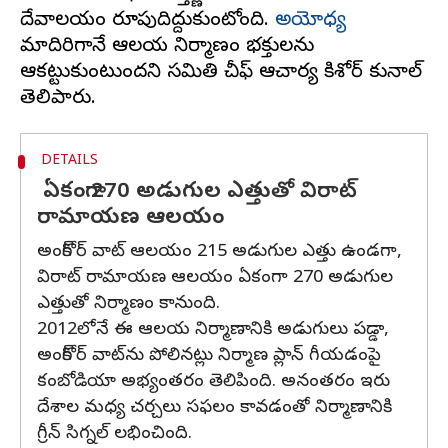
దేవాలయం రూపుదిద్దుకుంటోంది.
అయోధ్య
మాదిరిగానే ఆలయ నిర్మాణం భక్తులను
ఆకట్టుకుంటుందని సమితి చీఫ్ ఆచార్య కిశోర్‌ కునాల్‌
DETAILS
ఏకంగా 270 అడుగుల ఎత్తుతో విరాట్‌
రామాయణ ఆలయం
అంగ్‌కోర్‌ వాట్‌ ఆలయం 215 అడుగుల ఎత్తు ఉండగా,
విరాట్‌ రామాయణ ఆలయం ఏకంగా 270 అడుగుల
ఎత్తుతో నిర్మాణం కానుంది.
2012లోనే ఈ ఆలయ నిర్మాణానికి అడుగులు పడ్డా,
అంగ్‌కోర్‌ వాట్‌ను పోలినట్లు నిర్మాణ ప్లాన్ గీయడంపై
కంబోడియా అభ్యంతరం తెలిపింది. అనంతరం ఇరు
దేశాల మధ్య చర్చలు సఫలం కావడంతో నిర్మాణానికి
గ్రీన్ సిగ్నల్ లభించింది.