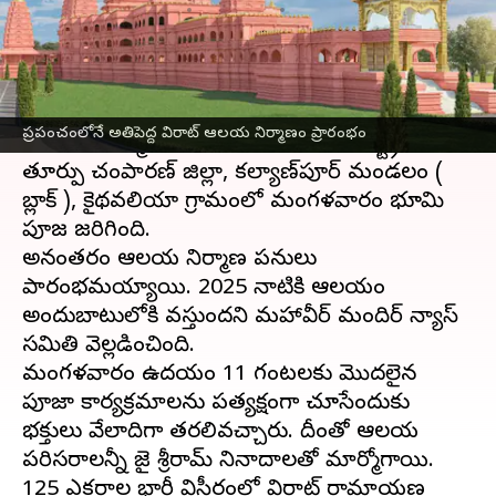
వ్రాసిన వారు
Jun 21, 2023
01:29 pm
TEJAVYAS BESTHA
ఈ వార్తాకథనం ఏంటి
ప్రపంచం లోనే అతిపెద్ద విరాట్‌ రామాయణ మందిరం
ప్రపంచంలోనే అతిపెద్ద విరాట్‌ ఆలయ నిర్మాణం ప్రారంభం
బీహార్
లో నిర్మితం కానుంది. ఈ మేరకు రాష్ట్రంలోని
తూర్పు చంపారణ్‌ జిల్లా, కల్యాణ్‌పూర్‌ మండలం (
బ్లాక్ ), కైథవలియా గ్రామంలో మంగళవారం భూమి
పూజ జరిగింది.
అనంతరం ఆలయ నిర్మాణ పనులు
ప్రారంభమయ్యాయి. 2025 నాటికి ఆలయం
అందుబాటులోకి వస్తుందని మహావీర్‌ మందిర్‌ న్యాస్‌
సమితి వెల్లడించింది.
మంగళవారం ఉదయం 11 గంటలకు మొదలైన
పూజా కార్యక్రమాలను ప్రత్యక్షంగా చూసేందుకు
భక్తులు వేలాదిగా తరలివచ్చారు. దీంతో ఆలయ
పరిసరాలన్నీ జై శ్రీరామ్‌ నినాదాలతో మార్మోగాయి.
125 ఎకరాల భారీ విస్తీర్ణంలో విరాట్‌ రామాయణ