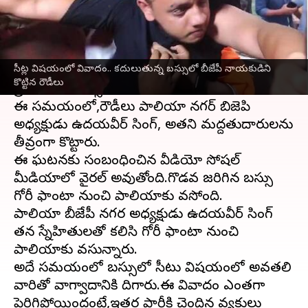
వ్రాసిన వారు
May 22, 2024
08:48 am
Sirish Praharaju
ఈ వార్తాకథనం ఏంటి
సీట్ల విషయంలో వివాదం.. కదులుతున్న బస్సులో బీజేపీ నాయకుడిని
ఉత్తర్‌ప్రదేశ్
'లోని లఖింపూర్ ఖేరీలోని పాలియా
కొట్టిన రౌడీలు
ప్రాంతంలో బస్సులో సీటు గురించి వివాదం జరిగింది.
ఈ సమయంలో,రౌడీలు పాలియా నగర్ బిజెపి
అధ్యక్షుడు ఉదయవీర్ సింగ్, అతని మద్దతుదారులను
తీవ్రంగా కొట్టారు.
ఈ ఘటనకు సంబంధించిన వీడియో సోషల్
మీడియాలో వైరల్ అవుతోంది.గొడవ జరిగిన బస్సు
గోరీ ఫాంటా నుంచి పాలియాకు వస్తోంది.
పాలియా బీజేపీ నగర అధ్యక్షుడు ఉదయవీర్ సింగ్
తన స్నేహితులతో కలిసి గోరీ ఫాంటా నుంచి
పాలియాకు వస్తున్నారు.
అదే సమయంలో బస్సులో సీటు విషయంలో అవతలి
వారితో వాగ్వాదానికి దిగారు.ఈ వివాదం ఎంతగా
పెరిగిపోయిందంటే,ఇతర పార్టీకి చెందిన వ్యక్తులు