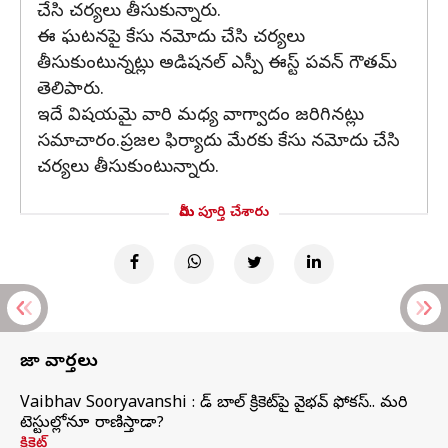
చేసి చర్యలు తీసుకున్నారు.
ఈ ఘటనపై కేసు నమోదు చేసి చర్యలు
తీసుకుంటున్నట్లు అడిషనల్ ఎస్పీ ఈస్ట్ పవన్ గౌతమ్
తెలిపారు.
ఇదే విషయమై వారి మధ్య వాగ్వాదం జరిగినట్లు
సమాచారం.ప్రజల ఫిర్యాదు మేరకు కేసు నమోదు చేసి
చర్యలు తీసుకుంటున్నారు.
మీరు పూర్తి చేశారు
తాజా వార్తలు
Vaibhav Sooryavanshi : రెడ్ బాల్ క్రికెట్‌పై వైభవ్ ఫోకస్.. మరి
టెస్టుల్లోనూ రాణిస్తాడా?
క్రికెట్