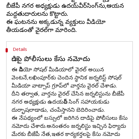
బీజేపీ నగర అధ్యక్షుడు ఉదయ్‌వీర్‌సింగ్‌ను,ఆయన
మద్దతుదారులను కొట్టారు.
ఈ ఘటనను అక్కడున్న వ్యక్తులు వీడియో
Details
దాడిపై పోలీసులు కేసు నమోదు
ఈ వీడియో సోషల్ మీడియాలో వైరల్ అయిన
వెంటనే,లఖింపూర్‌కు చెందిన స్థానిక జర్నలిస్ట్ సోషల్
మీడియా వాట్సాప్ గ్రూప్‌లో వార్తను వైరల్ చేశాడు.
దీని తర్వాత, వార్తను వైరల్ చేసిన జర్నలిస్టును బీజేపీ
నగర అధ్యక్షుడు ఉదయవీర్ సింగ్ సహాయకుడు
దుర్భాషలాడాడు, చంపేస్తానని బెదిరించాడు.
ఈ నేపథ్యంలో బస్సులో జరిగిన దాడిపై పోలీసులు కేసు
నమోదు చేశారు.అనంతరం జర్నలిస్టు ఇచ్చిన ఫిర్యాదు
మేరకు బీజేపీ నేత,ఇతర కార్యకర్తలపై కేసు నమోదు