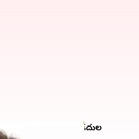
అభ్యర్థుల తుది జాబితా విడదుల