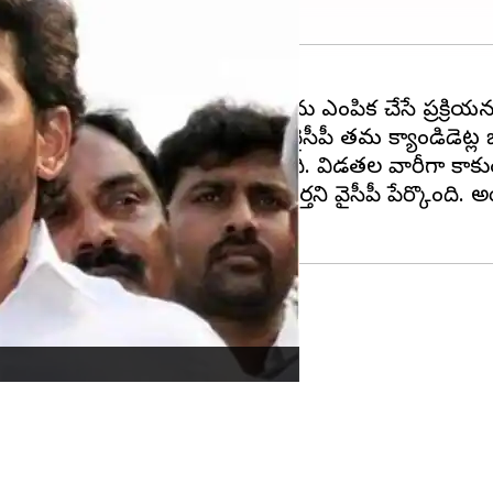
రప్రదేశ్‌
లో ప్రధాన పార్టీలు అభ్యర్థులను ఎంపిక చేసే ప్రక్రియ
 అభ్యర్థులను ప్రకటించగా.. తాజాగా వైసీపీ తమ క్యాండిడెట్ల
లడించనున్నట్లు వైసీపీ వెల్లడించింది. విడతల వారీగా కాకుండ
తాను సీఎం జగన్‌ స్వయంగా ప్రకటిస్తారని వైసీపీ పేర్కొంద
థుల ప్రకటన