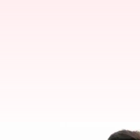
YSRCP: 16న వైసీపీ ఎమ్మెల్యే, ఎంపీ 