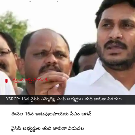
వ్రాసిన వారు
Mar 13, 2024
05:27 pm
Stalin
ఈ వార్తాకథనం ఏంటి
సార్వత్రిక ఎన్నికలకు సమయం దగ్గరపడుతోంది. దీంతో
ఆంధ్
ఇప్పటికే టీడీపీ-జనసేన- బీజేపీ కూటమి మెజార్టీ సీట్లకు
ఈనెల 16న ఎంపీ, ఎమ్మెల్యే అభ్యర్థుల తుది జాబితాను వెల్
ఇడుపులపాయలోని వైఎస్‌ఆర్‌ ఘాట్‌ వద్ద అభ్యర్థుల జాబి
ట్విట్టర్ పోస్ట్ చేయండి
ఇడుపులపాయలోని వైఎస్‌ఆర్‌ ఘాట్‌ వద్ద అభ్యర్
YSRCP: 16న వైసీపీ ఎమ్మెల్యే, ఎంపీ అభ్యర్థుల తుది జాబితా విడదుల
బ్రేకింగ్ న్యూస్ 🔥🔥
ఈనెల 16న ఇడుపులపాయకు సీఎం జగన్
వైసీపీ అభ్యర్థుల తుది జాబితా విడుదల