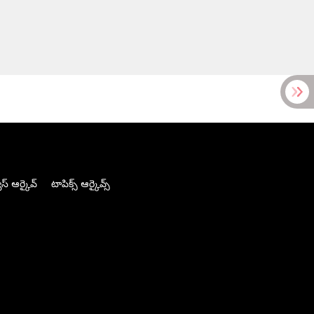
స్ ఆర్కైవ్
టాపిక్స్ ఆర్కైవ్స్