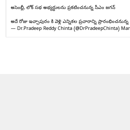
అసెంబ్లీ, లోక్ సభ అభ్యర్థులను ప్రకటించనున్న సీఎం జగన్
అదే రోజు ఇచ్చాపురం కి వెళ్లి ఎన్నికల ప్రచారాన్ని ప్రారంభించనున్
— Dr.Pradeep Reddy Chinta (@DrPradeepChinta)
Mar