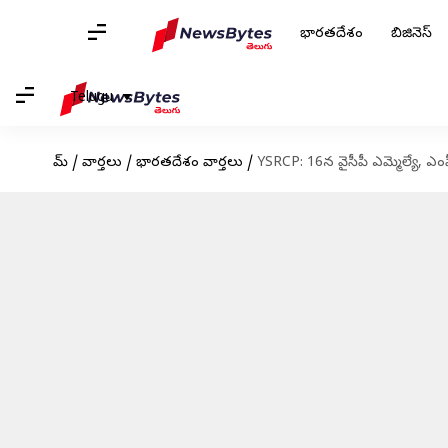
భారతదేశం
బిజినెస్
Telugu
హోమ్
/
వార్తలు
/
భారతదేశం వార్తలు
/
YSRCP: 16న వైసీపీ ఎమ్మెల్యే, ఎ