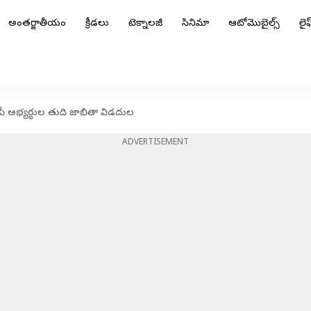
అంతర్జాతీయం
క్రీడలు
టెక్నాలజీ
సినిమా
ఆటోమొబైల్స్
లైఫ్
ంపీ అభ్యర్థుల తుది జాబితా విడదుల
ADVERTISEMENT