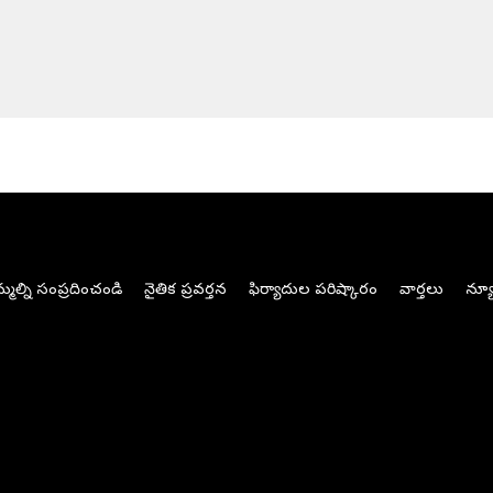
మల్ని సంప్రదించండి
నైతిక ప్రవర్తన
ఫిర్యాదుల పరిష్కారం
వార్తలు
న్యూ