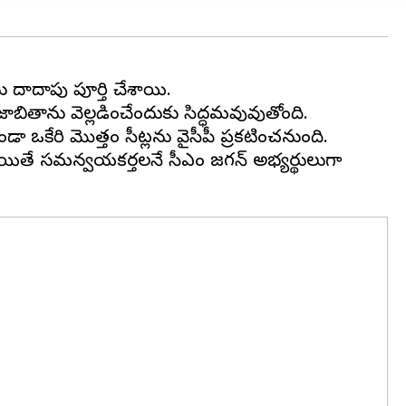
ను దాదాపు పూర్తి చేశాయి.
 జాబితాను వెల్లడించేందుకు సిద్ధమవువుతోంది.
ా ఒకేసారి మొత్తం సీట్లను వైసీపీ ప్రకటించనుంది.
ి. అయితే సమన్వయకర్తలనే సీఎం జగన్ అభ్యర్థులుగా