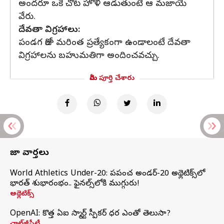
అందరూ ఒకే చోట హోళీ ఆడుతుంటే ఆ మజాయే
వేరు.
దేవతా విగ్రహాలు:
పండగ రోజు మరింత ప్రత్యేకంగా ఉండాలంటే దేవతా
విగ్రహాలను బహుమతిగా అందించవచ్చు.
మీరు పూర్తి చేశారు
తాజా వార్తలు
World Athletics Under-20: ప్రపంచ అండర్-20 అథ్లెటిక్స్‌లో
భారత్‌ శుభారంభం.. ఫైనల్స్‌లోకి ముగ్గురు!
అథ్లెటిక్స్
OpenAI: కొత్త ఏఐ స్మార్ట్ స్పీకర్ ధర ఎంతో తెలుసా?