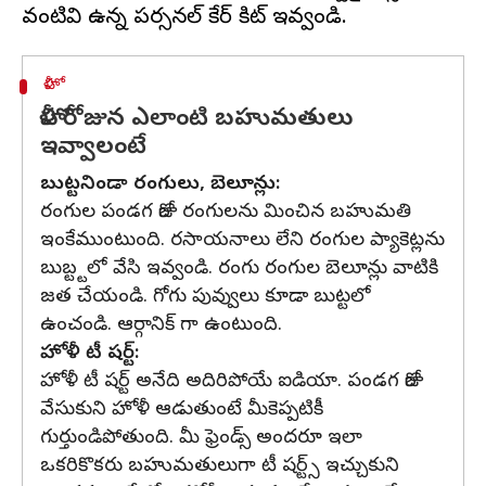
హోళీ
హోళీ రోజున ఎలాంటి బహుమతులు
ఇవ్వాలంటే
బుట్టనిండా రంగులు, బెలూన్లు:
రంగుల పండగ రోజు రంగులను మించిన బహుమతి
ఇంకేముంటుంది. రసాయనాలు లేని రంగుల ప్యాకెట్లను
బుబ్ట్టలో వేసి ఇవ్వండి. రంగు రంగుల బెలూన్లు వాటికి
జత చేయండి. గోగు పువ్వులు కూడా బుట్టలో
ఉంచండి. ఆర్గానిక్ గా ఉంటుంది.
హోళీ టీ షర్ట్:
హోళీ టీ షర్ట్ అనేది అదిరిపోయే ఐడియా. పండగ రోజు
వేసుకుని హోళీ ఆడుతుంటే మీకెప్పటికీ
గుర్తుండిపోతుంది. మీ ఫ్రెండ్స్ అందరూ ఇలా
ఒకరికొకరు బహుమతులుగా టీ షర్ట్స్ ఇచ్చుకుని