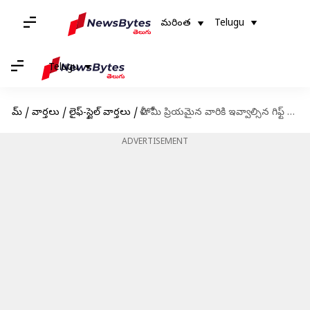
మరింత
Telugu
Telugu
హోమ్
/
వార్తలు
/
లైఫ్-స్టైల్ వార్తలు
/
హోళీ: మీ ప్రియమైన వారికి ఇవ్వాల్సిన గిఫ్ట్ ఐడియాస్
ADVERTISEMENT