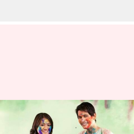
హోళీ: మీ ప్రియమైన వారికి ఇవ్వాల్సిన
గిఫ్ట్ ఐడియాస్
వ్రాసిన వారు
Mar 07, 2023
01:05 pm
Sriram Pranateja