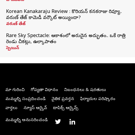
చాట్‌జీపీటీ
Korean Kanakaraju Review : కొరియన్ కనకరాజు రివ్యూ..
వరుణ్ తేజ్ కామెడీ వర్కౌట్ అయ్యిందా?
వరుణ్ తేజ్
Rare Sky Spectacle: ఆకాశంలో అరుదైన అద్భుతం.. ఒకే రాత్రి
రెండు చీకట్లు, ఉల్కాపాతం
స్పెయిన్
మా గురించి
గోప్యతా విధానం
నిబంధనలు & షరతులు
మమ్మల్ని సంప్రదించండి
నైతిక ప్రవర్తన
ఫిర్యాదుల పరిష్కారం
వార్తలు
న్యూస్ ఆర్కైవ్
టాపిక్స్ ఆర్కైవ్స్
మమ్మల్ని అనుసరించండి