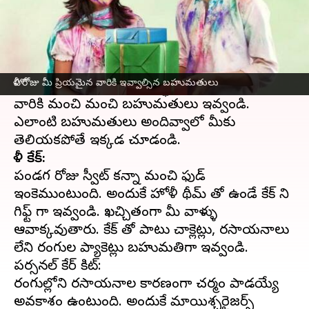
ఈ వార్తాకథనం ఏంటి
పండగ అంటే పది మంది ఒకదగ్గర చేరి చేసుకునే
సంతోషం. ఆ సంతోషాన్ని మరింత పెంచేవే
హోళీ రోజు మీ ప్రియమైన వారికి ఇవ్వాల్సిన బహుమతులు
బహుమతులు.
హోళీ
సందర్భంగా మీ ప్రియమైన
వారికి మంచి మంచి బహుమతులు ఇవ్వండి.
ఎలాంటి బహుమతులు అందివ్వాలో మీకు
హోళీ కేక్:
పండగ రోజు స్వీట్ కన్నా మంచి ఫుడ్
ఇంకెముంటుంది. అందుకే హోళీ థీమ్ తో ఉండే కేక్ ని
గిఫ్ట్ గా ఇవ్వండి. ఖచ్చితంగా మీ వాళ్ళు
ఆవాక్కవుతారు. కేక్ తో పాటు చాక్లెట్లు, రసాయనాలు
లేని రంగుల ప్యాకెట్లు బహుమతిగా ఇవ్వండి.
పర్సనల్ కేర్ కిట్:
రంగుల్లోని రసాయనాల కారణంగా చర్మం పాడయ్యే
అవకాశం ఉంటుంది. అందుకే మాయిశ్చరైజర్స్