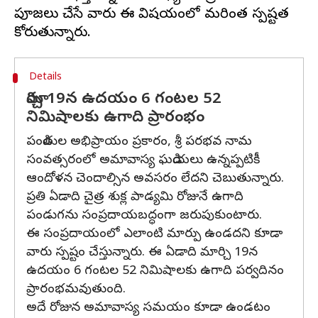
పూజలు చేసే వారు ఈ విషయంలో మరింత స్పష్టత
Details
మార్చి 19న ఉదయం 6 గంటల 52
నిమిషాలకు ఉగాది ప్రారంభం
పండితుల అభిప్రాయం ప్రకారం, శ్రీ పరభవ నామ
సంవత్సరంలో అమావాస్య ఘడియలు ఉన్నప్పటికీ
ఆందోళన చెందాల్సిన అవసరం లేదని చెబుతున్నారు.
ప్రతి ఏడాది చైత్ర శుక్ల పాడ్యమి రోజునే ఉగాది
పండుగను సంప్రదాయబద్ధంగా జరుపుకుంటారు.
ఈ సంప్రదాయంలో ఎలాంటి మార్పు ఉండదని కూడా
వారు స్పష్టం చేస్తున్నారు. ఈ ఏడాది మార్చి 19న
ఉదయం 6 గంటల 52 నిమిషాలకు ఉగాది పర్వదినం
ప్రారంభమవుతుంది.
అదే రోజున అమావాస్య సమయం కూడా ఉండటం