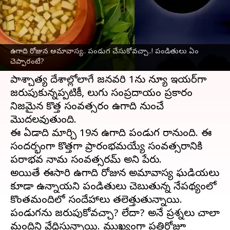
వ్రాసిన వారు
Mar 15, 2026
01:42 pm
Jayachandra Akuri
ఈ వార్తాకథనం ఏంటి
ఉగాది రోజున అమావాస్య.. పండుగ చేసుకోవచ్చా..! పండితులు ఏం
తెలుగు ప్రజలకు కొత్త సంవత్సరం ప్రారంభం
ఉగాది
చెప్పారంటే?
పండుగతోనే జరుగుతుంది.
పాశ్చాత్య దేశాల్లోలాగే జనవరి 1ను న్యూ ఇయర్‌గా
జరుపుకున్నప్పటికీ, తెలుగు సంప్రదాయం ప్రకారం
నిజమైన కొత్త సంవత్సరం ఉగాది నుంచే
మొదలవుతుంది.
ఈ ఏడాది మార్చి 19న ఉగాది పండుగ రానుంది. ఈ
సందర్భంగా కొత్తగా ప్రారంభమయ్యే సంవత్సరానికి
పరాభవ నామ సంవత్సరమ్ అని పేరు.
అయితే ఈసారి ఉగాది రోజున అమావాస్య ఘడియలు
కూడా ఉన్నాయని పండితులు చెబుతున్న నేపథ్యంలో
కొంతమందిలో సందేహాలు తలెత్తుతున్నాయి.
పండుగను జరుపుకోవచ్చా? లేదా? అనే ప్రశ్నలు చాలా
మందిని వేధిస్తున్నాయి. ముఖ్యంగా ప్రతిరోజూ