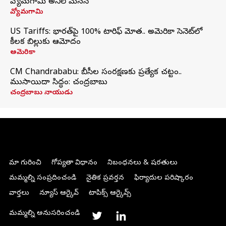
వ్యోమగామి అనిల్‌ మేనన్
వ్యోమగామి
US Tariffs: భారత్‌పై 100% టారిఫ్‌ మోత.. అమెరికా సెనెట్‌లో
కీలక బిల్లుకు ఆమోదం
అమెరికా
CM Chandrababu: బీసీల సంరక్షణకు ప్రత్యేక చట్టం..
ముసాయిదా సిద్ధం: చంద్రబాబు
చంద్రబాబు నాయుడు
మా గురించి
గోప్యతా విధానం
నిబంధనలు & షరతులు
మమ్మల్ని సంప్రదించండి
నైతిక ప్రవర్తన
ఫిర్యాదుల పరిష్కారం
వార్తలు
న్యూస్ ఆర్కైవ్
టాపిక్స్ ఆర్కైవ్స్
మమ్మల్ని అనుసరించండి