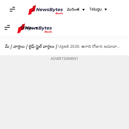
మరింత
Telugu
Telugu
హోమ్
/
వార్తలు
/
లైఫ్-స్టైల్ వార్తలు
/
Ugadi 2026: ఉగాది రోజున అమావాస్య.. పండుగ చేసుకోవచ్చా..! పండితులు ఏం చెప్పారంటే?
ADVERTISEMENT