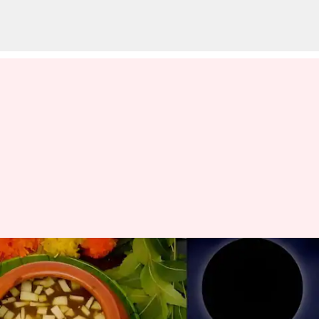
Ugadi 2026: ఉగాది రోజున
అమావాస్య.. పండుగ చేసుకోవచ్చా..!
పండితులు ఏం చెప్పారంటే?