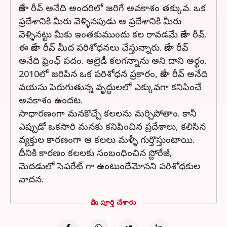
డేజా రీవ్ అనేది అందరిలో జరిగే అవకాశం తక్కువ. ఒక
ప్రదేశానికి మీరు వెళ్ళినపుడు ఆ ప్రదేశానికి మీరు
వెళ్ళినట్టు మీకు ఇంతకుముందు కల రావడమే డేజా రీవ్.
ఈ డేజా రీవ్ మీద పరిశోధనలు చేస్తున్నారు. డేజా రీవ్
అనేది ఫ్రెంఛ్ పదం. ఆల్రెడీ కలగన్నాను అని దాని అర్థం.
2010లో జరిపిన ఒక పరిశోధన ప్రకారం, డేజా రీవ్ అనేది
వయసు పెరుగుతున్న వృద్ధులలో ఎక్కువగా కనిపించే
అవకాశం ఉందట.
సాధారణంగా మనకొచ్చే కలలను మర్చిపోతాం. కానీ
ఎప్పుడో ఒకసారి మనకు కనిపించిన ప్రదేశాలు, కలిసిన
వ్యక్తుల కారణంగా ఆ కలలు మళ్ళీ గుర్తొస్తుంటాయి.
దీనికి కారణం కలలకు సంబంధించిన స్టోరేజీ,
మెదడులో సెపరేట్ గా ఉంటుందేమోనని పరిశోధకుల
వాదన.
మీరు పూర్తి చేశారు