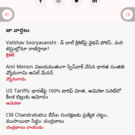
తాజా వార్తలు
Vaibhav Sooryavanshi : రెడ్ బాల్ క్రికెట్‌పై వైభవ్ ఫోకస్.. మరి
టెస్టుల్లోనూ రాణిస్తాడా?
క్రికెట్
Anil Menon: విజయవంతంగా స్పేస్‌వాక్‌ చేసిన భారత సంతతి
వ్యోమగామి అనిల్‌ మేనన్
వ్యోమగామి
US Tariffs: భారత్‌పై 100% టారిఫ్‌ మోత.. అమెరికా సెనెట్‌లో
కీలక బిల్లుకు ఆమోదం
అమెరికా
CM Chandrababu: బీసీల సంరక్షణకు ప్రత్యేక చట్టం..
ముసాయిదా సిద్ధం: చంద్రబాబు
చంద్రబాబు నాయుడు