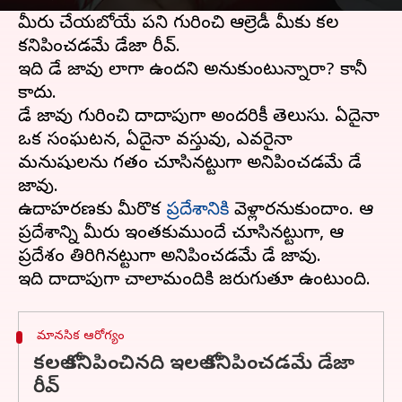
నిజంగా జరిగినట్లు అనిపించిందేమో గుర్తు చేసుకోండి.
మీరు చేయబోయే పని గురించి ఆల్రెడీ మీకు కలలో
కనిపించడమే డేజా రీవ్.
ఇది డే జావు లాగా ఉందని అనుకుంటున్నారా? కానీ
కాదు.
డే జావు గురించి దాదాపుగా అందరికీ తెలుసు. ఏదైనా
ఒక సంఘటన, ఏదైనా వస్తువు, ఎవరైనా
మనుషులను గతంలో చూసినట్టుగా అనిపించడమే డే
జావు.
ఉదాహరణకు మీరొక
ప్రదేశానికి
వెళ్లారనుకుందాం. ఆ
ప్రదేశాన్ని మీరు ఇంతకుముందే చూసినట్టుగా, ఆ
ప్రదేశంలో తిరిగినట్టుగా అనిపించడమే డే జావు.
మానసిక ఆరోగ్యం
కలలో కనిపించినది ఇలలో కనిపించడమే డేజా
రీవ్