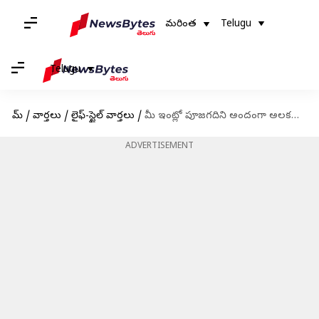
మరింత
Telugu
Telugu
హోమ్
/
వార్తలు
/
లైఫ్-స్టైల్ వార్తలు
/
మీ ఇంట్లో పూజగదిని అందంగా అలకరించడానికి చేయాల్సిన పనులు
ADVERTISEMENT