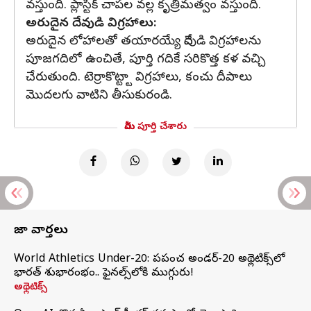
వస్తుంది. ప్లాస్టిక్ చాపల వల్ల కృత్రిమత్వం వస్తుంది.
అరుదైన దేవుడి విగ్రహాలు:
అరుదైన లోహాలతో తయారయ్యే దేవుడి విగ్రహాలను
పూజగదిలో ఉంచితే, పూర్తి గదికే సరికొత్త కళ వచ్చి
చేరుతుంది. టెర్రాకొట్ట్టా విగ్రహాలు, కంచు దీపాలు
మొదలగు వాటిని తీసుకురండి.
మీరు పూర్తి చేశారు
తాజా వార్తలు
World Athletics Under-20: ప్రపంచ అండర్-20 అథ్లెటిక్స్‌లో
భారత్‌ శుభారంభం.. ఫైనల్స్‌లోకి ముగ్గురు!
అథ్లెటిక్స్