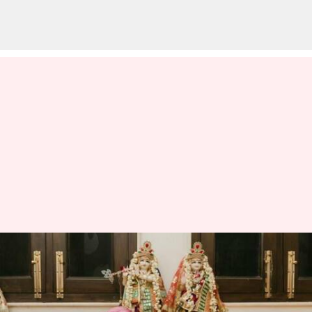
మీ ఇంట్లో పూజగదిని అందంగా
అలకరించడానికి చేయాల్సిన పనులు
వ్రాసిన వారు
Apr 05, 2023
02:43 pm
Sriram Pranateja