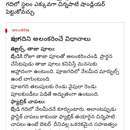
గదిలో స్థలం ఎక్కువగా చిన్నపాటి షాండ్లియర్
అలంకరణ
పూజ గదిని అలంకరించే విధానాలు
మార్బుల్స్, తాజా పూలు:
దేవుడికి రోజూ తాజా పూలతో అలంకరించండి. ప్రార్థన
చేసేటపుడు తాజా పూలు కనిపిస్తే మనసుకు
ఆహ్లాదంగా ఉంటుంది. పూజగదిలో నేలమీద మార్బుల్స్
ఉంటే బాగుంటుంది.
పూజగది తలుపులకు రెండు వైపులా రెండు
పూలకుండీలు పెడితే అద్భుతంగా ఉంటుంది.
ఫ్యాబ్రిక్ చాపలు:
దేవుడి గదిలో నేలమీదనే కూర్చుంటారు. అలాంటప్పుడు
ప్లాస్టిక్ చాపలు కాకుండా ఫ్యాబ్రిక్ తయారైన చిన్నపాటి
చాపలు ఉంటే బెటర్. దీనివల్ల ఒకరకమైన సహజత్వం