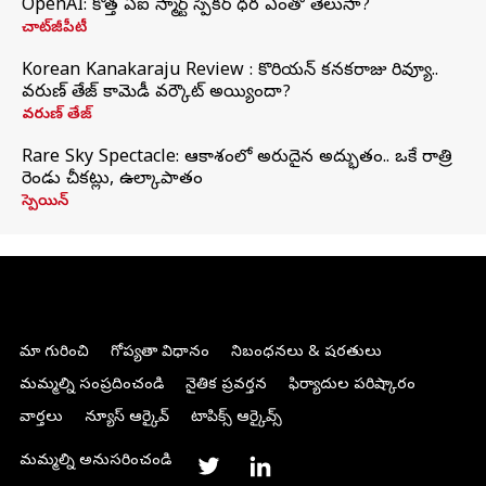
OpenAI: కొత్త ఏఐ స్మార్ట్ స్పీకర్ ధర ఎంతో తెలుసా?
చాట్‌జీపీటీ
Korean Kanakaraju Review : కొరియన్ కనకరాజు రివ్యూ..
వరుణ్ తేజ్ కామెడీ వర్కౌట్ అయ్యిందా?
వరుణ్ తేజ్
Rare Sky Spectacle: ఆకాశంలో అరుదైన అద్భుతం.. ఒకే రాత్రి
రెండు చీకట్లు, ఉల్కాపాతం
స్పెయిన్
మా గురించి
గోప్యతా విధానం
నిబంధనలు & షరతులు
మమ్మల్ని సంప్రదించండి
నైతిక ప్రవర్తన
ఫిర్యాదుల పరిష్కారం
వార్తలు
న్యూస్ ఆర్కైవ్
టాపిక్స్ ఆర్కైవ్స్
మమ్మల్ని అనుసరించండి