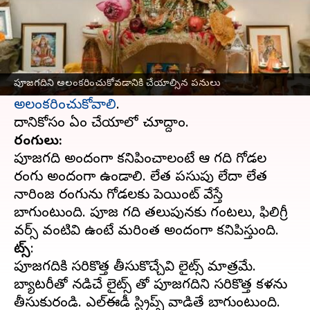
ఈ వార్తాకథనం ఏంటి
ప్రతీ ఇంట్లో పూజగది సర్వసాధారణంగా ఉంటుంది.
పొద్దున్న లేచి స్నానం చేసి దేవునికి ప్రార్థనలు చేసే
పూజగదిని అలంకరించుకోవడానికి చేయాల్సిన పనులు
అలంకరించుకోవాలి
.
రంగులు:
పూజగది అందంగా కనిపించాలంటే ఆ గది గోడల
రంగు అందంగా ఉండాలి. లేత పసుపు లేదా లేత
నారింజ రంగును గోడలకు పెయింట్ వేస్తే
బాగుంటుంది. పూజ గది తలుపునకు గంటలు, ఫిలిగ్రీ
లైట్స్
:
పూజగదికి సరికొత్త తీసుకొచ్చేవి లైట్స్ మాత్రమే.
బ్యాటరీతో నడిచే లైట్స్ తో పూజగదిని సరికొత్త కళను
తీసుకురండి. ఎల్ఈడీ స్ట్రిప్స్ వాడితే బాగుంటుంది.