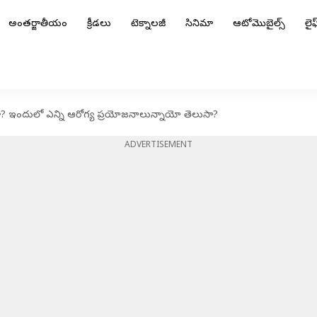
అంతర్జాతీయం
క్రీడలు
టెక్నాలజీ
సినిమా
ఆటోమొబైల్స్
లైఫ్
రా? ఇందులో ఎన్ని ఆరోగ్య ప్రయోజనాలున్నాయో తెలుసా?
ADVERTISEMENT