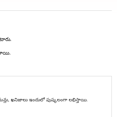
ంటారు.
టాయి.
ి విటమన్లు, ఖనిజాలు ఇందులో పుష్కలంగా లభిస్తాయి.