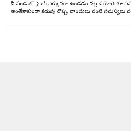
కివీ పండులో ఫైబర్ ఎక్కువగా ఉండడం వల్ల డయోరియా సమస
అంతేకాకుండా కడుపు నొప్పి, వాంతులు వంటి సమస్యలు వచ్