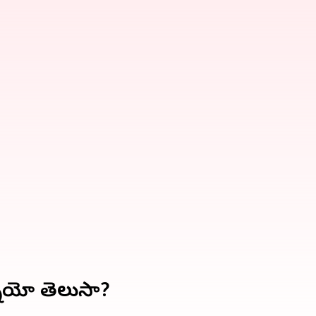
్నాయో తెలుసా?