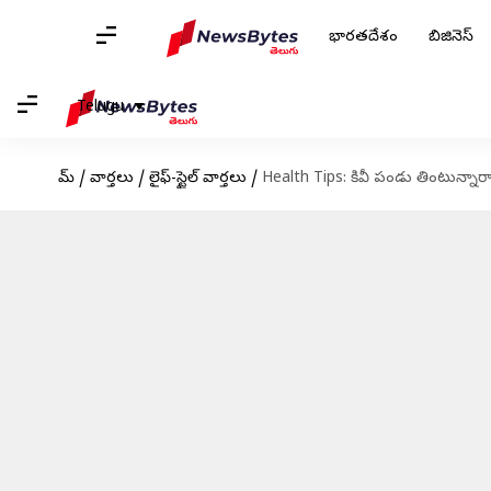
భారతదేశం
బిజినెస్
Telugu
హోమ్
/
వార్తలు
/
లైఫ్-స్టైల్ వార్తలు
/
Health Tips: కివీ పండు తింటున్నా