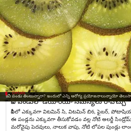
వ్రాసిన వారు
Dec 27, 2023
12:38 pm
Jayachandra Akuri
ఈ వార్తాకథనం ఏంటి
కివీ పండ్లు తినడం ఆరోగ్యానికి చాలా మంచిది.
ఇందులో విటమన్ సి పుష్కలంగా ఉండటంతో వీటిని తీసుకో
ఇవి తినడానికి కాస్త పుల్లగా, తియ్యగా ఉంటాయి. కొంద
కివీ పండ్లు రోగ నిరోధక శక్తిని పెంచుతాయి. అదే విధంగా
కివీలో యాంటి ఇన్ఫ్లమేటరీ, యాంటీ ఆక్సిడెంట్, యాంటీ 
కివీ పండ్లు తింటే కలిగే ఆరోగ్య ప్రయోజనాల గురించి తె
Details
కివీ పండు తింటున్నారా? ఇందులో ఎన్ని ఆరోగ్య ప్రయోజనాలున్నాయో తెలుస
కివీ పండులో డయోరియా సమస్యలు రావొచ్చు
కివీలో ఎక్కువగా విటమిన్ సి, విటమిన్ బి6, ఫైబర్, పోటాషియం
ఈ పండ్లను ఎక్కువగా తీసుకోవడం వల్ల నోటి అలర్జీ సిండ్రో
మరోవైపు పెదవులు, నాలుక వాపు, నోటి లోపల పుండ్లు 