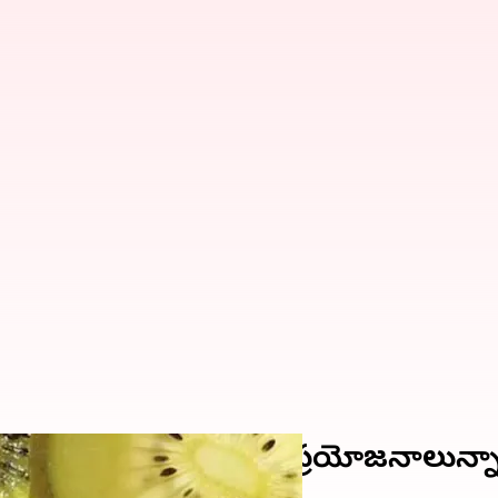
ా? ఇందులో ఎన్ని ఆరోగ్య ప్రయోజనాలున