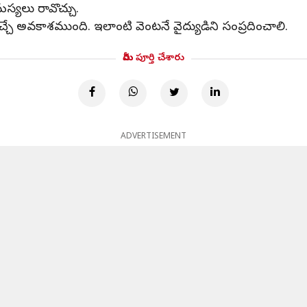
్యలు రావొచ్చు.
చే అవకాశముంది. ఇలాంటి వెంటనే వైద్యుడిని సంప్రదించాలి.
మీరు పూర్తి చేశారు
ADVERTISEMENT