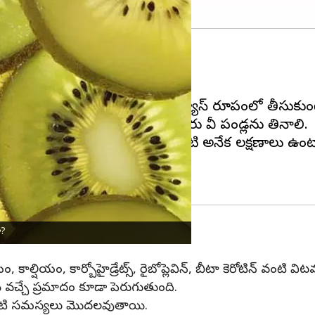
వాలని డాక్టర్లు చెబుతున్నారు.
రు వీటిని నేరుగా ఉంటే మరికొందరు జ్యూస్ రూపంలో తీసుకు
 అధిక రక్తపోటు సమస్యతో బాధపడేవారు కివీ పండ్లను తినాలి.
వైరల్, యాంటీ ఇన్ఫెక్షన్ లక్షణాలు వంటి అనేక లక్షణాలు ఉం
లుసుకుందాం.
ా?
, కాల్షియం, కార్బోహైడ్రేట్స్, రైబోప్లెవిన్, బీటా కెరోటిన్ వంట
మ్ వచ్చే ప్రమాదం కూడా పెరుగుతుంది.
లాంటి సమస్యలు మొదలవుతాయి.