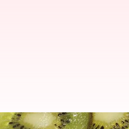
Health Tips: కివీ పండు తింటున్నార