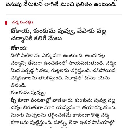
చర్మ సంరక్షణ
దోసకాయ, కుంకుమ పువ్వు, వేపాకు వల్ల
చర్మానికి కలిగే మేలు
దోసకాయ:
దీనిలో నీటిశాతం ఎక్కువగా ఉంటుంది. అందువల్ల
చర్మాన్ని తేమగా ఉంచడంలో సాయపడుతుంది. చర్మం
మీద ఏర్పడ్డ గీతలు, గుల్లలను తగ్గిస్తుంది. చనిపోయిన
చర్మకణాలను తొలగిస్తుంది. సలాడ్లలో దోసకాయను
తినండి.
కుంకుమ పువ్వు:
దీన్ని కూడా వంటకాల్లో వాడతారు. కుంకుమ పువ్వు వల్ల
చర్మం బిగుతుగా మారి యవ్వనంగా తయారవుతుంది.
మంగు మచ్చలను తగ్గించడమే కాకుండా కొత్త చర్మ
కణాలను పుట్టిస్తుంది. సూప్స్, లేదా ఇతర పానీయాల్లో