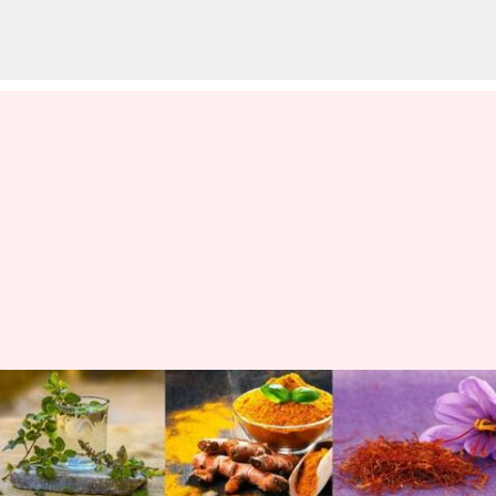
చర్మ సంరక్షణకు ఉపయోగపడే రోజు
వారి ఆహారాలు
వ్రాసిన వారు
Mar 03, 2023
10:33 am
Sriram Pranateja