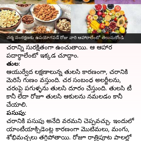
ఈ వార్తాకథనం ఏంటి
చర్మం
ఆరోగ్యంగా కనిపించడానికి, తేమగా ఉండడానికి
రకరకాల పనులు చేస్తుంటారు. కానీ మీకీ విషయం
చర్మ సంరక్షణకు ఉపయోగపడే రోజు వారి ఆహారాలేంటో తెలుసుకోండి
తెలుసా? మనం తినే రోజు వారి ఆహారాలు మన
చర్మాన్ని సురక్షితంగా ఉంచుతాయి. ఆ ఆహార
తులసి
:
ఆయుర్వేద లక్షణాలున్న తులసి కారణంగా, చర్మానికి
మెరిసే గుణం వస్తుంది. చర్మ సంబంధ అలర్జీలను,
చర్మంపై పగుళ్ళను తులసి దూరం చేస్తుంది. తులసి టీ
కానీ లేదా రోజూ తులసి ఆకులను నమలడం కానీ
పసుపు
:
చర్మానికి పసుపు అనేది వరమని చెప్పవచ్చు. ఇందులో
యాంటీయాక్సిడెంట్ల కారణంగా మొటిమలు, మంగు,
శోభిమచ్చలు తగ్గిపోతాయి. రోజూ రాత్రిపూట పాలల్లో