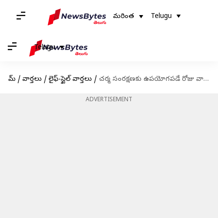
మరింత
Telugu
Telugu
హోమ్
/
వార్తలు
/
లైఫ్-స్టైల్ వార్తలు
/
చర్మ సంరక్షణకు ఉపయోగపడే రోజు వారి ఆహారాలు
ADVERTISEMENT