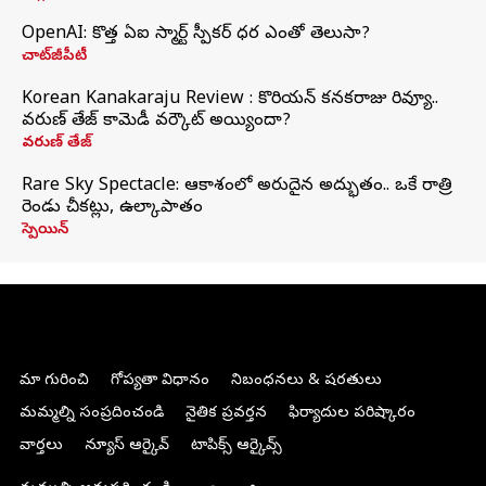
OpenAI: కొత్త ఏఐ స్మార్ట్ స్పీకర్ ధర ఎంతో తెలుసా?
చాట్‌జీపీటీ
Korean Kanakaraju Review : కొరియన్ కనకరాజు రివ్యూ..
వరుణ్ తేజ్ కామెడీ వర్కౌట్ అయ్యిందా?
వరుణ్ తేజ్
Rare Sky Spectacle: ఆకాశంలో అరుదైన అద్భుతం.. ఒకే రాత్రి
రెండు చీకట్లు, ఉల్కాపాతం
స్పెయిన్
మా గురించి
గోప్యతా విధానం
నిబంధనలు & షరతులు
మమ్మల్ని సంప్రదించండి
నైతిక ప్రవర్తన
ఫిర్యాదుల పరిష్కారం
వార్తలు
న్యూస్ ఆర్కైవ్
టాపిక్స్ ఆర్కైవ్స్