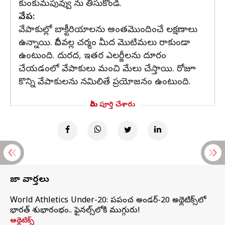
కుంకుమపువ్వు ను తీసుకోండి.
వేప:
వేపాకుల్లో బాక్టీరియాలను అంతమొందించే లక్షణాలు
ఉన్నాయి. దీనివల్ల చర్మం మీద మొటిమలు రాకుండా
ఉంటుంది. దురద, ఇతర ఎలర్జీలను దూరం
చేయడంలో వేపాకులు మంచి మేలు చేస్తాయి. రోజూ
కొన్ని వేపాకులను నమిలితే ప్రయోజనం ఉంటుంది.
మీరు పూర్తి చేశారు
తాజా వార్తలు
World Athletics Under-20: ప్రపంచ అండర్-20 అథ్లెటిక్స్‌లో
భారత్‌ శుభారంభం.. ఫైనల్స్‌లోకి ముగ్గురు!
అథ్లెటిక్స్