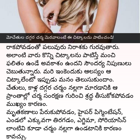
ఈ వార్తాకథనం ఏంటి
మోచేతులు, మోకాళ్ల దగ్గర ఉండే
చర్మం
నల్లగా మారడంతో
చాలామంది ఇబ్బంది పడుతున్నారు. దాని నియంత్రణ
మోచేతుల దగ్గర చర్మ మెరవాలంటే ఈ చిట్కాలను పాటించండి!
కోసం అనేక ప్రయత్నాలు చేసినా ఆశించిన ఫలితం
రాకపోవడంతో పలువురు నిరాశకు గురవుతారు.
అలాంటి వారు కొన్ని చిట్కాలను పాటిస్తే మంచి
ఫలితం ఉండే అవకాశం ఉందని సౌందర్య నిపుణులు
చెబుతున్నారు. మరి ఇంకెందుకు ఆలస్యం ఆ
చిట్కాలేంటో ఇప్పుడు మనం తెలుసుకుందాం.
మోచేతులు, మోకాళ్ల దగ్గర చర్మం నల్లగా మారడానికి ఆ
ప్రాంతాల్లో చర్మ సంరక్షణ గురించి శ్రద్ధ తీసుకోకపోవడం
ముఖ్యం కారణం.
మృతకణాలు పేరుకుపోవడం, హైపర్ పిగ్మెంటేషన్,
ఎండలో ఎక్కువగా తిరగడం, ఎగ్జిమా, సోరియాసిన్
లాంటివి కూడా చర్మం నల్లగా ఉండటానికి కారణం