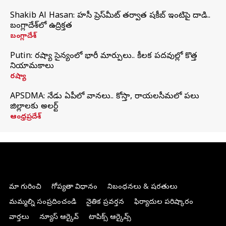
Shakib Al Hasan: హసీనా ప్రెస్‌మీట్‌ తర్వాత షకీబ్‌ ఇంటిపై దాడి..
బంగ్లాదేశ్‌లో ఉద్రిక్తత
బంగ్లాదేశ్
Putin: రష్యా సైన్యంలో భారీ మార్పులు.. కీలక పదవుల్లో కొత్త
నియామకాలు
రష్యా
APSDMA: నేడు ఏపీలో వానలు.. కోస్తా, రాయలసీమలో పలు
జిల్లాలకు అలర్ట్
ఆంధ్రప్రదేశ్
మా గురించి
గోప్యతా విధానం
నిబంధనలు & షరతులు
మమ్మల్ని సంప్రదించండి
నైతిక ప్రవర్తన
ఫిర్యాదుల పరిష్కారం
వార్తలు
న్యూస్ ఆర్కైవ్
టాపిక్స్ ఆర్కైవ్స్