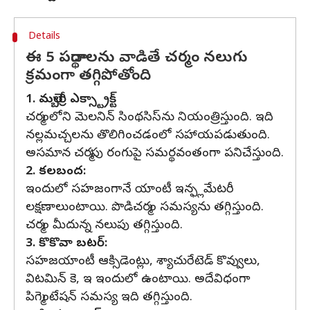
Details
ఈ 5 పదార్థాలను వాడితే చర్మం నలుగు
క్రమంగా తగ్గిపోతోంది
1. మల్బెర్రీ ఎక్స్ట్రాక్ట్
చర్మంలోని మెలనిన్ సింథసిస్‌ను నియంత్రిస్తుంది. ఇది
నల్లమచ్చలను తొలిగించడంలో సహాయపడుతుంది.
అసమాన చర్మపు రంగుపై సమర్థవంతంగా పనిచేస్తుంది.
2. కలబంద:
ఇందులో సహజంగానే యాంటీ ఇన్ఫ్లమేటరీ
లక్షణాలుంటాయి. పొడిచర్మం సమస్యను తగ్గిస్తుంది.
చర్మం మీదున్న నలుపు తగ్గిస్తుంది.
3. కొకొవా బటర్:
సహజయాంటీ ఆక్సిడెంట్లు, శ్యాచురేటెడ్ కొవ్వులు,
విటమిన్ కె, ఇ ఇందులో ఉంటాయి. అదేవిధంగా
పిగ్మెంటేషన్ సమస్య ఇది తగ్గిస్తుంది.