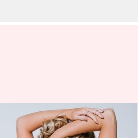
మోచేతుల దగ్గర చర్మం మెరవాలంటే ఈ
చిట్కాలను పాటించండి!
వ్రాసిన వారు
Jul 03, 2023
11:26 am
Jayachandra Akuri