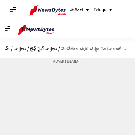
మరింత
Telugu
Telugu
హోమ్
/
వార్తలు
/
లైఫ్-స్టైల్ వార్తలు
/
మోచేతుల దగ్గర చర్మం మెరవాలంటే ఈ చిట్కాలను పాటించండి!
ADVERTISEMENT