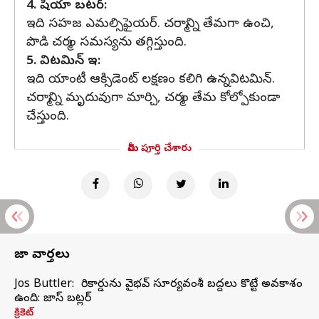
4. షియా బటర్:
ఇది సహజ ఎమల్సిఫైయర్. చర్మాన్ని తేమగా ఉంచి,
పొడి చర్మం సమస్యను తగ్గిస్తుంది.
5. విటమిన్ ఇ:
ఇది యాంటీ ఆక్సిడెంట్ లక్షణం కలిగి ఉన్నవిటమిన్.
చర్మాన్ని మృదువుగా మార్చి, చర్మం తేమ కోల్పోకుండా
చేస్తుంది.
మీరు పూర్తి చేశారు
తాజా వార్తలు
Jos Buttler: నా రికార్డును వైభవ్ సూర్యవంశీ బద్దలు కొట్టే అవకాశం
ఉంది: జాస్ బట్లర్
క్రికెట్