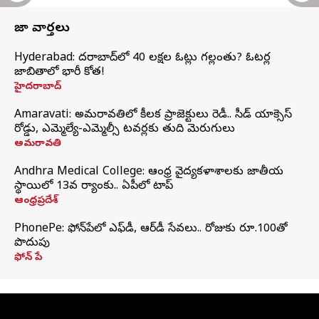
తాజా వార్తలు
Hyderabad: హైదరాబాద్‌లో 40 లక్షల ఓట్లు గల్లంతు? ఓటర్ల
జాబితాలో భారీ కోత!
హైదరాబాద్
Amaravati: అమరావతిలో కీలక ప్రాజెక్టులు రెడీ.. సీడ్‌ యాక్సెస్‌
రోడ్డు, ఎమ్మెల్యే-ఎమ్మెల్సీ టవర్లకు తుది మెరుగులు
అమరావతి
Andhra Medical College: ఆంధ్ర వైద్యకళాశాలకు జాతీయ
స్థాయిలో 13వ ర్యాంకు.. ఏపీలో టాప్
ఆంధ్రప్రదేశ్
PhonePe: ఫోన్‌పేలో ఎఫ్‌డీ, ఆర్‌డీ సేవలు.. రోజుకు రూ.100తో
పొదుపు
ఫోన్‌ పే