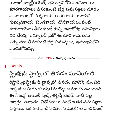
యాంటీ బ్యాక్టీరియల్, ఇమ్యూనిటీని పెంచుతాయి.
కూరగాయాలు తీసుకుంటే జీర్ణ సమస్యలు దూరం
వానాకాలంలో పొట్లకాయ, కాకరకాయ, బూడిద
గుమ్మడికాయ, బెండకాయ, దోసకాయలు,వంటి
కూరగాయలు తీసుకుంటే కొన్ని అనారోగ్య సమస్యలు
దరి చేరవు. రెగ్యూలర్ డైట్‌లో ఈ కూరగాయలను
ఎక్కువగా తీసుకుంటే జీర్ణ సమస్యలు, ఇమ్యూనిటీని
పెంచుకోవచ్చు.
మీరు
33%
శాతం పూర్తి చేశారు
Details
స్ట్రీట్ ఫుడ్ స్టాల్స్ లో తినడం మానేయాలి
రెస్టారెంట్స్, స్ట్రీట్ ఫుడ్ స్టాల్స్‌లో తినడం మానేస్తే మంచిది.
అక్కడ ఆహరం కలుషితమయ్యే అవకాశం ఉంటుంది.
ఈ సీజన్లో ఆయిలీ ఫుడ్స్ తగ్గిస్తే బెటర్, వాటి వల్ల
అజీర్ణం, ఉబ్బరం, విరోచనాలు వంటి ఇతర సమస్యలు
వస్తాయి. ఒకసారి వాడిన నూనెని మరోసారి వాడకుంటే