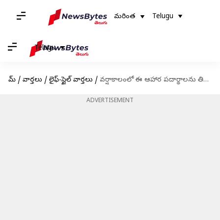
మరింత
Telugu
Telugu
హోమ్
/
వార్తలు
/
లైఫ్-స్టైల్ వార్తలు
/
వర్షాకాలంలో ఈ ఆహార పదార్థాలను తినండి, అనారోగ్యానికి దూరంగా ఉండండి
ADVERTISEMENT