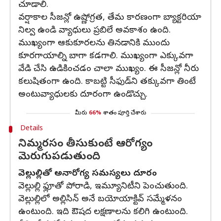
చూడాలి.
వర్షాకాల సీజన్లో ఉష్ణోగ్రత, తేమ కారణంగా బ్యాక్టరియా
నిల్వ ఉండి వ్యాధులు ప్రబిలే అవకాశం ఉంది.
ముఖ్యంగా ఆకుకూరలను తినడానికి ముందు
కూరగాయాల్ని బాగా కడగాలి. ముఖ్యంగా ఎక్కువగా
వేడి చేసి ఉడికించడం చాలా ముఖ్యం. ఈ సీజన్లో నీరు
కలుషితంగా ఉంది. కాబట్టి సీఫుడ్‌ని తక్కువగా తింటే
అంటువ్యాధులకు దూరంగా ఉండొచ్చు.
మీరు
66%
శాతం పూర్తి చేశారు
Details
నిమ్మరసం తీసుకుంటే ఆరోగ్యం
మెరుగుపడుతుంది
వెల్లుల్లితో అనారోగ్య సమస్యలు దూరం
వెల్లుల్లి ఫ్లూతో పోరాడి, ఇమ్యూనిటీని పెంచుతుంది.
వెల్లుల్లిలో అల్లిసిన్ అనే బయోయాక్టివ్ సమ్మేళనం
ఉంటుంది. ఇది ఔషద లక్షణాలను కలిగి ఉంటుంది.