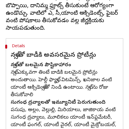
బొప్పాయి, దానిమ్మ ఫ్రూట్స్ తీసుకుంటే ఆరోగ్యంగా
ఉండొచ్చు. వాటిలో ఎ, సీ,యాంటి ఆక్సిడెంట్స్, ఫైబర్
వంటి పోషకాలు తీసుకోవడం వల్ల జీర్ణక్రియకు
Details
నట్స్‌తో బాడీకి అవసరమైన ప్రోటీన్లు
నట్స్ తో బలమైన పౌష్టికాహారం
నట్స్ ఎక్కువగా తింటే బాడికి బలమైన ప్రోటిన్లు
అందుతాయి. హెల్దీ ఫ్యాట్స్, విటమిన్స్, ఖనిజాల వంటి
యాంటీ ఆక్సిడెంట్స్‌తో నిండి ఉంటాయి. నట్స్ ను రోజు
తీసుకోవాలి
సుగంధ ద్రవ్యాలతో ఇమ్యూనిటీ పెరుగుతుంది
పసుపు, అల్లం, వెల్లుల్లి, మిరియాలు, జాజికాయ వంటి
సుగంధ ద్రవ్యాలు, మూలికలు యాంటీ ఇన్‌ఫ్లమేటరీ,
యాంటీ ఫంగల్, యాంటీ వైరల్, యాంటీ మైక్రోబయల్,