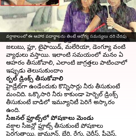
వ్రాసిన వారు
Jul 09, 2023
11:18 am
Jayachandra Akuri
ఈ వార్తాకథనం ఏంటి
వర్షాకాలం
లో సీజనల్ వ్యాధులు ప్రబలే అవకాశం ఉంది.
వర్షాకాలంలో ఈ ఆహార పదార్థాలను తింటే ఆరోగ్య సమస్యలు దరి చేరవు
ఆ సమయంలో సరైన జాగ్రత్తలు తీసుకోకపోతే
జలుబు, ఫ్లూ, టైఫాయిడ్, మలేరియా, డెంగ్యూ వంటి
వ్యాధులు వస్తాయి. ఇలాంటి సమయంలో మనం ఏ
ఆహరం తీసుకోవాలి, ఎలాంటి జాగ్రత్తలు పాటించాలో
హెర్బల్ డ్రింక్స్ తీసుకోవాలి
హైడ్రేట్‌గా ఉండేందుకు కొన్నిసార్లు నీరు తీసుకుంటే
మంచిది. ఒక్కొసారి నీరు కాకుండా హెర్బెల్ డ్రింక్స్
తీసుకుంటే బాడిలో ఇమ్యూనిటీ పెరిగే అస్కారం
సీజనల్ ఫ్రూట్స్‌లో పోషకాలు మెండు
వర్షాకాల సీజన్లో ఫ్రూట్స్ తీసుకుంటే పోషకాలు
పెరగుతాయి. జామూన్, బేరి, రేగు, చెర్రీస్, పీచెస్,