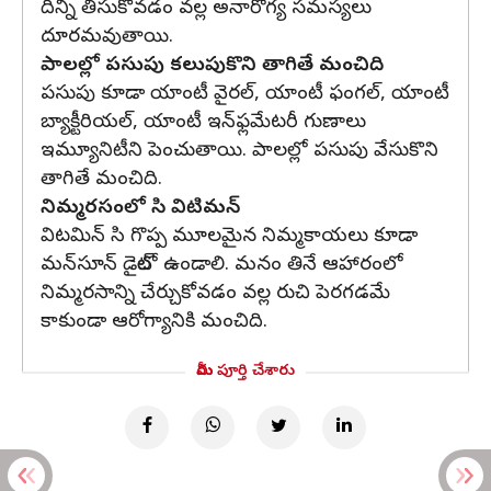
దీన్ని తీసుకోవడం వల్ల అనారోగ్య సమస్యలు
దూరమవుతాయి.
పాలల్లో పసుపు కలుపుకొని తాగితే మంచిది
పసుపు కూడా యాంటీ వైరల్, యాంటీ ఫంగల్, యాంటీ
బ్యాక్టీరియల్, యాంటీ ఇన్‌ఫ్లమేటరీ గుణాలు
ఇమ్యూనిటీని పెంచుతాయి. పాలల్లో పసుపు వేసుకొని
తాగితే మంచిది.
నిమ్మరసంలో సి విటిమన్
విటమిన్ సి గొప్ప మూలమైన నిమ్మకాయలు కూడా
మన్‌సూన్ డైట్‌లో ఉండాలి. మనం తినే ఆహారంలో
నిమ్మరసాన్ని చేర్చుకోవడం వల్ల రుచి పెరగడమే
కాకుండా ఆరోగ్యానికి మంచిది.
మీరు పూర్తి చేశారు