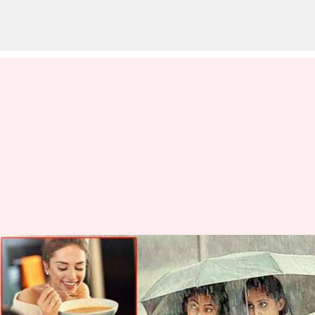
వర్షాకాలంలో ఈ ఆహార పదార్థాలను
తినండి, అనారోగ్యానికి దూరంగా
ఉండండి