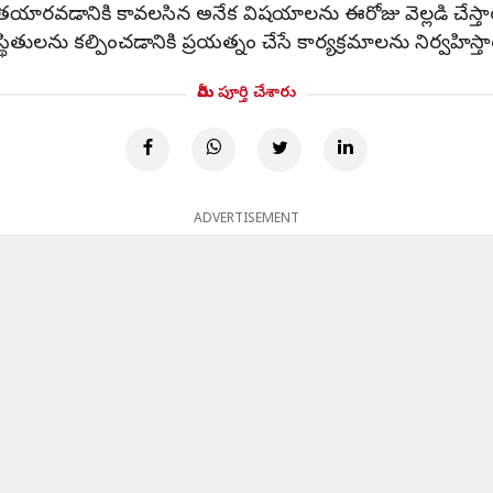
ా తయారవడానికి కావలసిన అనేక విషయాలను ఈరోజు వెల్లడి చేస్తా
తులను కల్పించడానికి ప్రయత్నం చేసే కార్యక్రమాలను నిర్వహిస్తా
మీరు పూర్తి చేశారు
ADVERTISEMENT