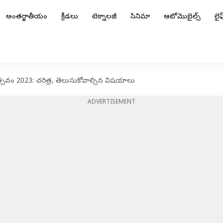
అంతర్జాతీయం
క్రీడలు
టెక్నాలజీ
సినిమా
ఆటోమొబైల్స్
లైఫ్
త్సవం 2023: చరిత్ర, తెలుసుకోవాల్సిన విషయాలు
ADVERTISEMENT