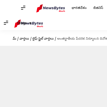
భారతదేశం
బిజినెస్
Telugu
హోమ్
/
వార్తలు
/
లైఫ్-స్టైల్ వార్తలు
/
అంతర్జాతీయ పేదరిక నిర్మూలన దినో