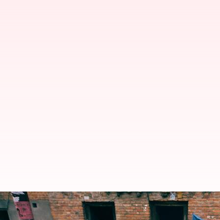
అంతర్జాతీయ పేదరిక నిర్మూలన దినోత్