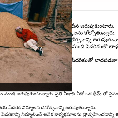
సవాన్ని ప్రతీ ఏడాది అక్టోబర్ 17వ తేదీన జరుపుకుంటారు.
పేదరికం వల్ల వారి ప్రాథమిక హక్కులను కోల్పోతున్నారు.
ో ప్రతీ ఏడాది పేదరిక నిర్మూలన దినోత్సవాన్ని జరుపుతున్
టికి ప్రపంచ జనాభాలో 670మిలియన్ల మంది పేదరికంతో బా
ినోత్సవం మొదలు
నుండి జరుపుకుంటున్నారు. ప్రతి ఏడాది ఏదో ఒక థీమ్ తో ప్రపంచ
ీయ పేదరిక నిర్మూలన దినోత్సవాన్ని జరుపుతున్నారు.
కాన్ని నిర్మూలించే అనేక కార్యక్రమాలను ప్రోత్సహించడాన్ని ఈరో