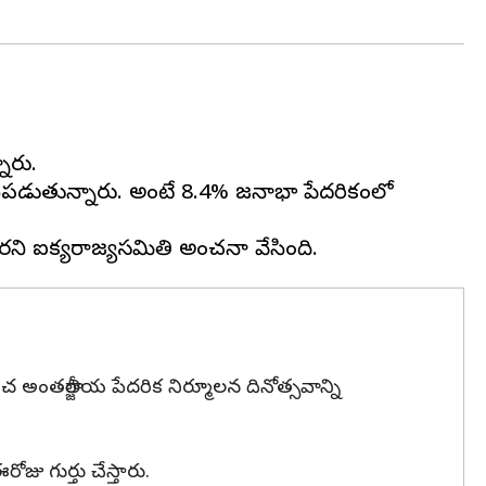
నారు.
ధపడుతున్నారు. అంటే 8.4% జనాభా పేదరికంలో
 అంతర్జాతీయ పేదరిక నిర్మూలన దినోత్సవాన్ని
జు గుర్తు చేస్తారు.