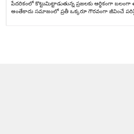
పేదరికంలో కొట్టుమిట్టాడుతున్న ప్రజలకు ఆర్థికంగా బలంగ
అంతేకాదు సమాజంలో ప్రతీ ఒక్కరూ గౌరవంగా జీవించే పరిస్థి