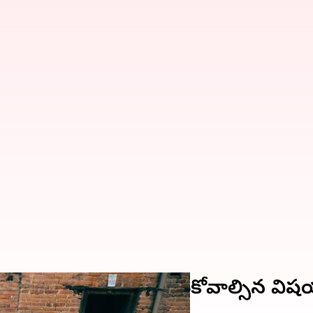
సవం 2023: చరిత్ర, తెలుసుకోవాల్సిన వ