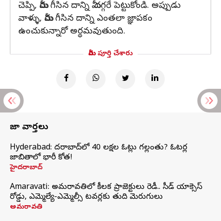
చెప్పి, మీరు గీసిన దాన్ని మీ దగ్గరే పెట్టుకోండి. అప్పుడు
వాళ్ళు, మీరు గీసిన దాన్ని ఎంతలా జ్ఞాపకం
ఉంచుకున్నారో అర్థమవుతుంది.
మీరు పూర్తి చేశారు
తాజా వార్తలు
Hyderabad: హైదరాబాద్‌లో 40 లక్షల ఓట్లు గల్లంతు? ఓటర్ల
జాబితాలో భారీ కోత!
హైదరాబాద్
Amaravati: అమరావతిలో కీలక ప్రాజెక్టులు రెడీ.. సీడ్‌ యాక్సెస్‌
రోడ్డు, ఎమ్మెల్యే-ఎమ్మెల్సీ టవర్లకు తుది మెరుగులు
అమరావతి