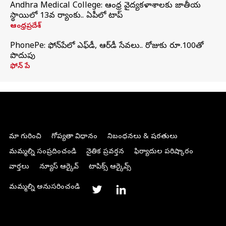
Andhra Medical College: ఆంధ్ర వైద్యకళాశాలకు జాతీయ
స్థాయిలో 13వ ర్యాంకు.. ఏపీలో టాప్
ఆంధ్రప్రదేశ్
PhonePe: ఫోన్‌పేలో ఎఫ్‌డీ, ఆర్‌డీ సేవలు.. రోజుకు రూ.100తో
పొదుపు
ఫోన్‌ పే
మా గురించి
గోప్యతా విధానం
నిబంధనలు & షరతులు
మమ్మల్ని సంప్రదించండి
నైతిక ప్రవర్తన
ఫిర్యాదుల పరిష్కారం
వార్తలు
న్యూస్ ఆర్కైవ్
టాపిక్స్ ఆర్కైవ్స్
మమ్మల్ని అనుసరించండి