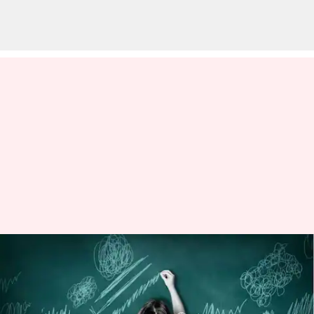
అంతర్జాతీయ పిచ్చిగీతల దినోత్సవం:
పిల్లల్లో క్రియేటివిటీని పెంచాలంటే
పిచ్చిగీతలు గీయించండి