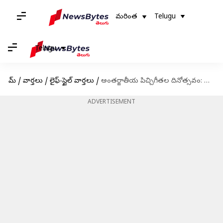
మరింత
Telugu
Telugu
హోమ్
/
వార్తలు
/
లైఫ్-స్టైల్ వార్తలు
/
అంతర్జాతీయ పిచ్చిగీతల దినోత్సవం: పిల్లల్లో క్రియేటివిటీని పెంచాలంటే పిచ్చిగీతలు గీయించండి
ADVERTISEMENT