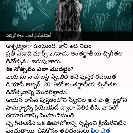
వ్రాసిన వారు
Mar 27, 2023
11:12 am
Sriram Pranateja
ఈ వార్తాకథనం ఏంటి
పిచ్చిగీతలతో క్రియేటివిటీ ఏంటని ఆశ్చర్యపోతున్నారా?
పిచ్చిగీతలుపెంచే క్రియేటివిటీ
అసలు పిచ్చి గీతల దినోత్సవం ఏంటని కూడా
ఆశ్చర్యంగా ఉంటుంది. కానీ ఇది నిజం.
ప్రతీ ఏడాది మార్చ్ 27నాడు అంతర్జాతీయ పిచ్చిగీతల
ఈ దినోత్సవం ఎలా మొదలైంది?
ఐయామ్ నాట్ జస్ట్ స్క్రిబిల్
అనే పుస్తక రచయిత
డియానీ ఆల్బర్, 2019లో అంతర్జాతీయ పిచ్చిగీతల
దినోత్సవాన్ని మొదలెట్టాడు.
ఆయన రాసిన పుస్తకంలోని స్క్రిబిల్ అనే పాత్ర, పిల్లల్లోని
సామర్థ్యాన్ని క్రియేటివిటీ ద్వారా వెలికి తీసి, వారిలో
దయాగుణాన్ని పెంపొందిస్తుంది.
పిచ్చి గీతలనేని ఒక ఊహాలోకాన్ని సృష్టించి క్రియేటివిటీని
పెంచుతాయి. దీనికోసం తల్లిదండ్రులు
పిల్లల చేత