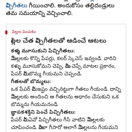
పిచ్చిగీతలు
గీయించాలి. అందుకోసం తల్లిదండ్రులు
పిల్లల పెంపకం
పిల్లల చేత పిచ్చిగీతలతో ఆడించే ఆటలు
కళ్ళు మూసుకుని పిచ్చిగీతలు:
మీ పిల్లలకు కొన్ని పేపర్లు, కలర్ స్కెచెస్ ఇవ్వండి. వారిని
కళ్ళు మూసుకోమని చెప్పి, మీరు చెప్పే మాటల ప్రకారం,
పేపర్ మీద బొమ్మ గీయమని చెప్పండి.
గీతలతో బొమ్మలు:
ఒక పేపర్ మీద ఇష్టం వచ్చినట్టుగా గీతలు గీయండి. దాన్ని
మీ పిల్లలకు అందించి ఆ గీతలను అధారం చేసుకుని ఒక
బొమ్మను గీయమనండి.
జ్ఞాపకశక్తిని పెంచే పిచ్చిగీతలు:
పేపర్ మీద ఏవో పిచ్చిగీతలు గీసి వాటిని మీ పిల్లలకు
చూపించండి. మీరెలా గీసారో అలాగే మీ పిల్లలను గీయమని