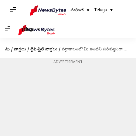
మరింత
Telugu
Telugu
హోమ్
/
వార్తలు
/
లైఫ్-స్టైల్ వార్తలు
/
వర్షాకాలంలో మీ ఇంటిని పరిశుభ్రంగా ఉంచుకోవడానికి ఏం చేయాలంటే?
ADVERTISEMENT