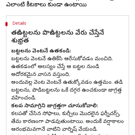
Details
తడిబట్టలను పొడిబట్టలను వేరు చేస్తేనే
శుభ్రత
బట్టలను వెంటనే ఉతకండి:
బట్టలను వెంటనే ఉతికేసి ఆరేసుకోవడం మంచిది.
ఉతకడంలో ఆలస్యం చేస్తే ఆ బట్టల నుండి
అదోరకమైన వాసన వస్తుంది.
అందువల్ల వెంట వెంటనే ఉతుక్కోవడం ఉత్తమం. తడి
బట్టలను, పొడిబట్టలను ఒకే దగ్గర ఉంచకుండా జాగ్రత్త
వహించండి.
కలప సామాగ్రిని జాగ్రత్తగా చూసుకోవాలి:
కలపతో చేసిన సోఫాలు, కుర్చీలు మొదలైన ఫర్నీచర్స్,
తేమ కారణంగా పాడవుతుంటాయి. అందుకే వర్షాకాలం
ఆరంభమవగానే వాటిని వార్నిష్ వేయండి.