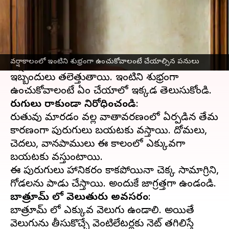
ఈ వార్తాకథనం ఏంటి
వర్షాకాలం
వచ్చేసి వేడిని మొత్తం పోగొట్టేసింది. ఈ టైమ్
లో మీరు మీ ఇంటిని జాగ్రత్తగా ఉంచుకోవాలి.
వర్షాకాలంలో ఇంటిని శుభ్రంగా ఉంచుకోవాలంటే చేయాల్సిన పనులు
వర్షాకాలంలో ఇంటిని శుభ్రంగా ఉంచుకోకపోతే అనేక
ఇబ్బందులు తలెత్తుతాయి. ఇంటిని శుభ్రంగా
పురుగులు రాకుండా నిరోధించండి
:
రుతువు మారడం వల్ల వాతావరణంలో ఏర్పడిన తేమ
కారణంగా పురుగులు బయటకు వస్తాయి. దోమలు,
చెదలు, వానపాములు ఈ కాలంలో ఎక్కువగా
బయటకు వస్తుంటాయి.
ఈ పురుగులు హానికరం కాకపోయినా చెక్క సామాగ్రిని,
బాత్రూమ్ లో వెలుతురు అవసరం
:
బాత్రూమ్ లో ఎక్కువ వెలుగు ఉండాలి. అయితే
వెలుగును తీసుకొచ్చే వెంటిలేటర్లకు నెట్ తగిలిస్తే