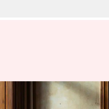
వర్షాకాలంలో మీ ఇంటిని పరిశుభ్రంగా
ఉంచుకోవడానికి ఏం చేయాలంటే?
వ్రాసిన వారు
Jun 28, 2023
05:35 pm
Sriram Pranateja