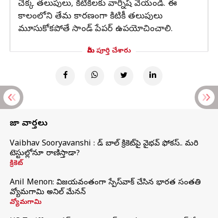
చెక్క తలుపులు, కిటీకీలకు వార్నిష్ వేయండి. ఈ
కాలంలోని తేమ కారణంగా కిటికీ తలుపులు
మూసుకోకపోతే సాండ్ పేపర్ ఉపయోచించాలి.
మీరు పూర్తి చేశారు
తాజా వార్తలు
Vaibhav Sooryavanshi : రెడ్ బాల్ క్రికెట్‌పై వైభవ్ ఫోకస్.. మరి
టెస్టుల్లోనూ రాణిస్తాడా?
క్రికెట్
Anil Menon: విజయవంతంగా స్పేస్‌వాక్‌ చేసిన భారత సంతతి
వ్యోమగామి అనిల్‌ మేనన్
వ్యోమగామి