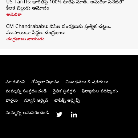
US Tariffs: భారత్‌పై 100% టారిఫ్‌ మోత.. అమెరికా సెనెట్‌లో
కీలక బిల్లుకు ఆమోదం
అమెరికా
CM Chandrababu: బీసీల సంరక్షణకు ప్రత్యేక చట్టం..
ముసాయిదా సిద్ధం: చంద్రబాబు
చంద్రబాబు నాయుడు
మా గురించి
గోప్యతా విధానం
నిబంధనలు & షరతులు
మమ్మల్ని సంప్రదించండి
నైతిక ప్రవర్తన
ఫిర్యాదుల పరిష్కారం
వార్తలు
న్యూస్ ఆర్కైవ్
టాపిక్స్ ఆర్కైవ్స్
మమ్మల్ని అనుసరించండి