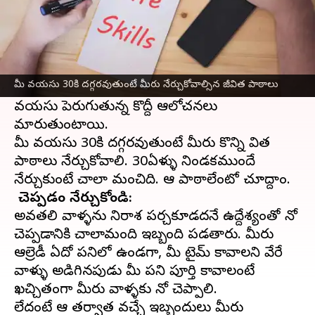
ఈ వార్తాకథనం ఏంటి
జీవితం
లో అనేక దశలుంటాయి. ఒక్కో దశలో ఒక్కోలా
ఉంటారు. పదేళ్ళ పిల్లాడిగా ఉన్నప్పుడు, 20ఏళ్ల
మీ వయసు 30కి దగ్గరవుతుంటే మీరు నేర్చుకోవాల్సిన జీవిత పాఠాలు
కుర్రాడిగా ఉన్నప్పుడు ఆలోచనలు ఒకేలా ఉండవు.
వయసు పెరుగుతున్న కొద్దీ ఆలోచనలు
మారుతుంటాయి.
మీ వయసు 30కి దగ్గరవుతుంటే మీరు కొన్ని జీవిత
పాఠాలు నేర్చుకోవాలి. 30ఏళ్ళు నిండకముందే
నో చెప్పడం నేర్చుకోండి:
అవతలి వాళ్ళను నిరాశ పర్చకూడదనే ఉద్దేశ్యంతో నో
చెప్పడానికి చాలామంది ఇబ్బంది పడతారు. మీరు
ఆల్రెడీ ఏదో పనిలో ఉండగా, మీ టైమ్ కావాలని వేరే
వాళ్ళు అడిగినపుడు మీ పని పూర్తి కావాలంటే
ఖచ్చితంగా మీరు వాళ్ళకు నో చెప్పాలి.
లేదంటే ఆ తర్వాత వచ్చే ఇబ్బందులు మీరు