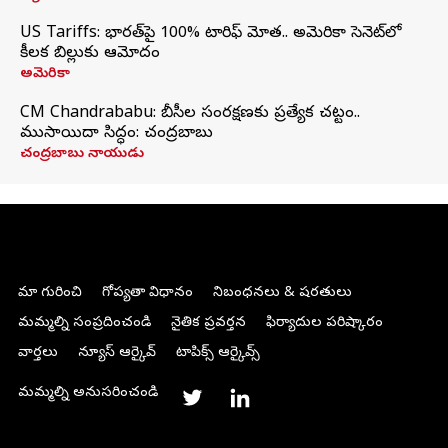
US Tariffs: భారత్‌పై 100% టారిఫ్‌ మోత.. అమెరికా సెనెట్‌లో
కీలక బిల్లుకు ఆమోదం
అమెరికా
CM Chandrababu: బీసీల సంరక్షణకు ప్రత్యేక చట్టం..
ముసాయిదా సిద్ధం: చంద్రబాబు
చంద్రబాబు నాయుడు
మా గురించి
గోప్యతా విధానం
నిబంధనలు & షరతులు
మమ్మల్ని సంప్రదించండి
నైతిక ప్రవర్తన
ఫిర్యాదుల పరిష్కారం
వార్తలు
న్యూస్ ఆర్కైవ్
టాపిక్స్ ఆర్కైవ్స్
మమ్మల్ని అనుసరించండి