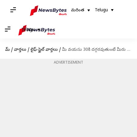
మరింత
Telugu
Telugu
హోమ్
/
వార్తలు
/
లైఫ్-స్టైల్ వార్తలు
/
మీ వయసు 30కి దగ్గరవుతుంటే మీరు ఖచ్చితంగా నేర్చుకోవాల్సిన పాఠాలు
ADVERTISEMENT