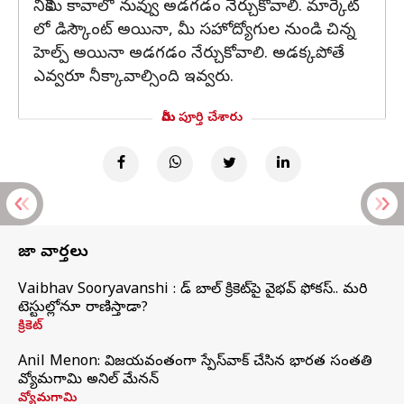
నీకేమీ కావాలో నువ్వు అడగడం నేర్చుకోవాలి. మార్కెట్
లో డిస్కౌంట్ అయినా, మీ సహోద్యోగుల నుండి చిన్న
హెల్ప్ అయినా అడగడం నేర్చుకోవాలి. అడక్కపోతే
ఎవ్వరూ నీక్కావాల్సింది ఇవ్వరు.
మీరు పూర్తి చేశారు
తాజా వార్తలు
Vaibhav Sooryavanshi : రెడ్ బాల్ క్రికెట్‌పై వైభవ్ ఫోకస్.. మరి
టెస్టుల్లోనూ రాణిస్తాడా?
క్రికెట్
Anil Menon: విజయవంతంగా స్పేస్‌వాక్‌ చేసిన భారత సంతతి
వ్యోమగామి అనిల్‌ మేనన్
వ్యోమగామి