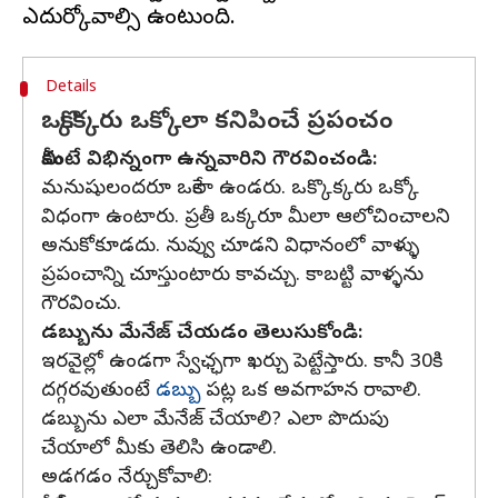
Details
ఒక్కొక్కరు ఒక్కోలా కనిపించే ప్రపంచం
మీకంటే విభిన్నంగా ఉన్నవారిని గౌరవించండి:
మనుషులందరూ ఒకేలా ఉండరు. ఒక్కొక్కరు ఒక్కో
విధంగా ఉంటారు. ప్రతీ ఒక్కరూ మీలా ఆలోచించాలని
అనుకోకూడదు. నువ్వు చూడని విధానంలో వాళ్ళు
ప్రపంచాన్ని చూస్తుంటారు కావచ్చు. కాబట్టి వాళ్ళను
గౌరవించు.
డబ్బును మేనేజ్ చేయడం తెలుసుకోండి:
ఇరవైల్లో ఉండగా స్వేఛ్ఛగా ఖర్చు పెట్టేస్తారు. కానీ 30కి
దగ్గరవుతుంటే
డబ్బు
పట్ల ఒక అవగాహన రావాలి.
డబ్బును ఎలా మేనేజ్ చేయాలి? ఎలా పొదుపు
చేయాలో మీకు తెలిసి ఉండాలి.
అడగడం నేర్చుకోవాలి: