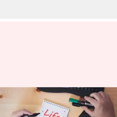
మీ వయసు 30కి దగ్గరవుతుంటే మీరు
ఖచ్చితంగా నేర్చుకోవాల్సిన పాఠాలు
వ్రాసిన వారు
Jun 19, 2023
03:57 pm
Sriram Pranateja