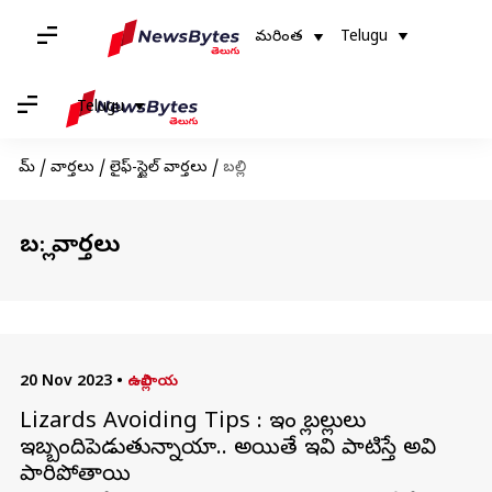
మరింత
Telugu
Telugu
హోమ్
/
వార్తలు
/
లైఫ్-స్టైల్ వార్తలు
/
బల్లి
బల్లి: వార్తలు
20 Nov 2023
•
ఉల్లిపాయ
Lizards Avoiding Tips : ఇంట్లో బల్లులు
ఇబ్బందిపెడుతున్నాయా.. అయితే ఇవి పాటిస్తే అవి
పారిపోతాయి