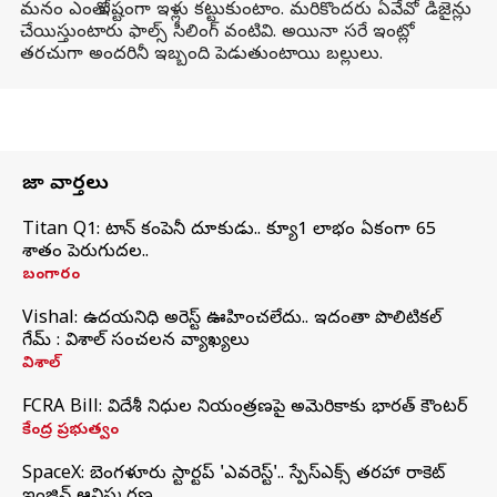
మనం ఎంతో ఇష్టంగా ఇళ్లు కట్టుకుంటాం. మరికొందరు ఏవేవో డిజైన్లు
చేయిస్తుంటారు ఫాల్స్ సీలింగ్ వంటివి. అయినా సరే ఇంట్లో
తరచుగా అందరినీ ఇబ్బంది పెడుతుంటాయి బల్లులు.
తాజా వార్తలు
Titan Q1: టైటాన్ కంపెనీ దూకుడు.. క్యూ1 లాభం ఏకంగా 65
శాతం పెరుగుదల..
బంగారం
Vishal: ఉదయనిధి అరెస్ట్‌ ఊహించలేదు.. ఇదంతా పొలిటికల్
గేమ్ : విశాల్ సంచలన వ్యాఖ్యలు
విశాల్
FCRA Bill: విదేశీ నిధుల నియంత్రణపై అమెరికాకు భారత్‌ కౌంటర్
కేంద్ర ప్రభుత్వం
SpaceX: బెంగళూరు స్టార్టప్‌ 'ఎవరెస్ట్'.. స్పేస్‌ఎక్స్ తరహా రాకెట్‌