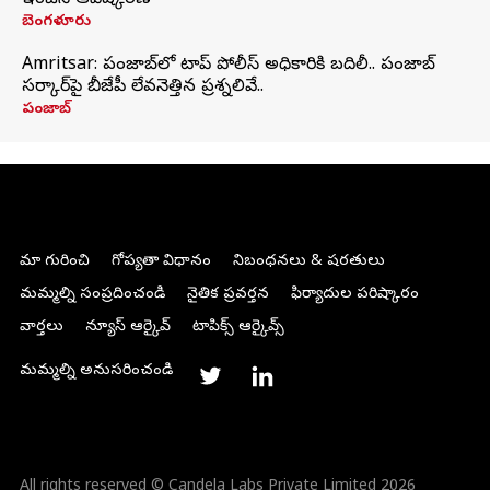
ఇంజిన్‌ ఆవిష్కరణ
బెంగళూరు
Amritsar: పంజాబ్‌లో టాప్ పోలీస్ అధికారికి బదిలీ.. పంజాబ్
సర్కార్‌పై బీజేపీ లేవనెత్తిన ప్రశ్నలివే..
పంజాబ్
మా గురించి
గోప్యతా విధానం
నిబంధనలు & షరతులు
మమ్మల్ని సంప్రదించండి
నైతిక ప్రవర్తన
ఫిర్యాదుల పరిష్కారం
వార్తలు
న్యూస్ ఆర్కైవ్
టాపిక్స్ ఆర్కైవ్స్
మమ్మల్ని అనుసరించండి
All rights reserved © Candela Labs Private Limited 2026