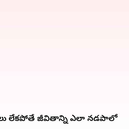
ు లేకపోతే జీవితాన్ని ఎలా నడపాలో