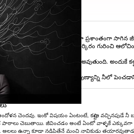
న్నాయి అనుకుంటారు. అప్పటివరకూ ప్రశాంతంగా సాగిన జీవ
వం చూపుతాయి. వాటిని పట్టించుకుని పరిష్కారం గురించి ఆల
తే ఎదుటివాళ్ళకు అన్యాయం చేసినట్టు అవుతుంది. అందుకే కష
ాలు
ంచి ఆందోళన చెందవు. ఇంకో విషయం ఏంటంటే, కష్టాలు వచ్చినపుడే నీ
క పాఠాలు చెబుతాయి. జీవించడం అంటే ఏంటో వాళ్ళకే ఎక్కువగా 
. అలలు ఉన్నా కూడా నడిపితేనే మంచి నావికుడు తయారవుతాడ