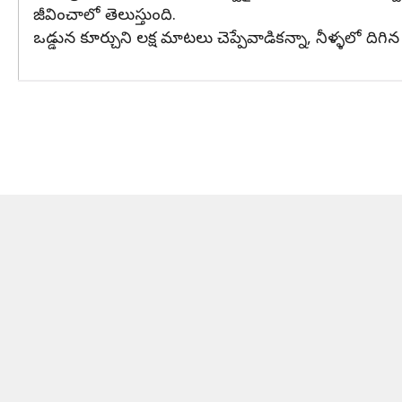
జీవించాలో తెలుస్తుంది.
ఒడ్డున కూర్చుని లక్ష మాటలు చెప్పేవాడికన్నా, నీళ్ళలో ది