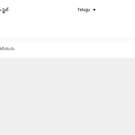
-స్టైల్
Telugu
 తెలియదు