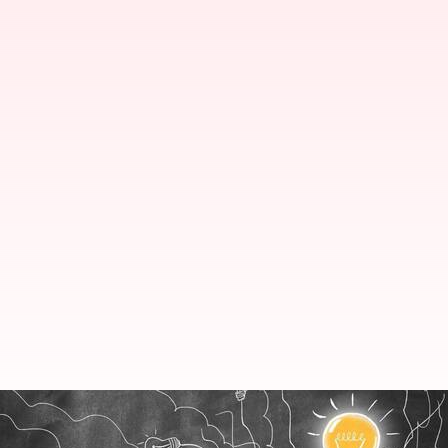
ప్రేరణ: సముద్రంలో అలలు లేకపోతే ప
తెలియదు