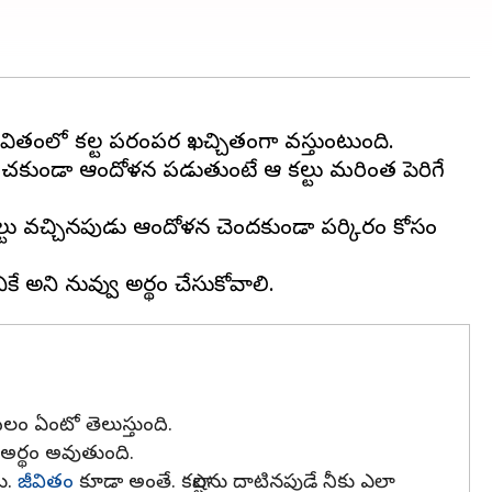
ితంలో కష్టాల పరంపర ఖచ్చితంగా వస్తుంటుంది.
ోచించకుండా ఆందోళన పడుతుంటే ఆ కష్టాలు మరింత పెరిగే
్టాలు వచ్చినపుడు ఆందోళన చెందకుండా పరిష్కారం కోసం
 బలం ఏంటో తెలుస్తుంది.
అర్థం అవుతుంది.
ు.
జీవితం
కూడా అంతే. కష్టాలను దాటినపుడే నీకు ఎలా