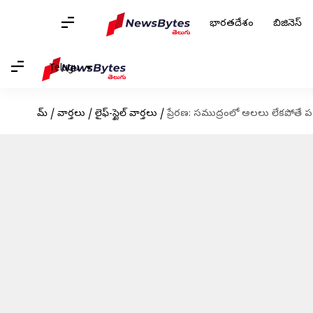
భారతదేశం
బిజినెస్
Telugu
హోమ్
/
వార్తలు
/
లైఫ్-స్టైల్ వార్తలు
/
ప్రేరణ: సముద్రంలో అలలు లేకపోతే