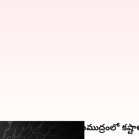
డవ నడపడం తెలియదు, సముద్రంలో కష్టాల