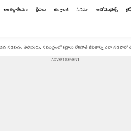
అంతర్జాతీయం
క్రీడలు
టెక్నాలజీ
సినిమా
ఆటోమొబైల్స్
లైఫ్
 పడవ నడపడం తెలియదు, సముద్రంలో కష్టాలు లేకపోతే జీవితాన్ని ఎలా నడపాలో
ADVERTISEMENT