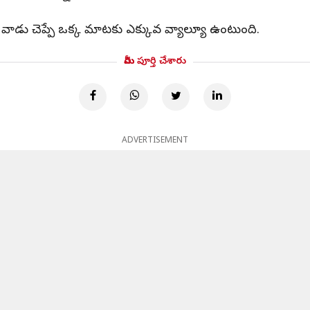
గిన వాడు చెప్పే ఒక్క మాటకు ఎక్కువ వ్యాల్యూ ఉంటుంది.
మీరు పూర్తి చేశారు
ADVERTISEMENT