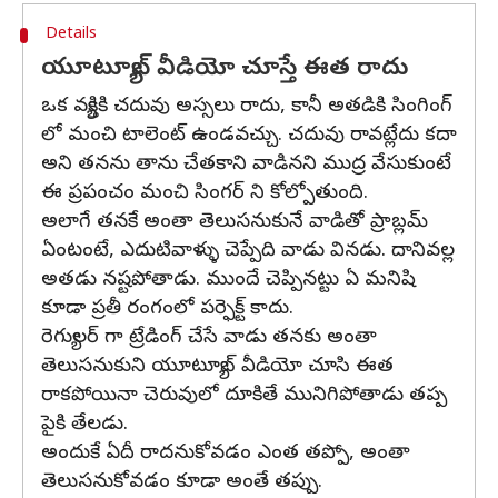
Details
యూట్యూబ్ వీడియో చూస్తే ఈత రాదు
ఒక వ్యక్తికి చదువు అస్సలు రాదు, కానీ అతడికి సింగింగ్
లో మంచి టాలెంట్ ఉండవచ్చు. చదువు రావట్లేదు కదా
అని తనను తాను చేతకాని వాడినని ముద్ర వేసుకుంటే
ఈ ప్రపంచం మంచి సింగర్ ని కోల్పోతుంది.
అలాగే తనకే అంతా తెలుసనుకునే వాడితో ప్రాబ్లమ్
ఏంటంటే, ఎదుటివాళ్ళు చెప్పేది వాడు వినడు. దానివల్ల
అతడు నష్టపోతాడు. ముందే చెప్పినట్టు ఏ మనిషి
కూడా ప్రతీ రంగంలో పర్ఫెక్ట్ కాదు.
రెగ్యులర్ గా ట్రేడింగ్ చేసే వాడు తనకు అంతా
తెలుసనుకుని యూట్యూబ్ వీడియో చూసి ఈత
రాకపోయినా చెరువులో దూకితే మునిగిపోతాడు తప్ప
పైకి తేలడు.
అందుకే ఏదీ రాదనుకోవడం ఎంత తప్పో, అంతా
తెలుసనుకోవడం కూడా అంతే తప్పు.