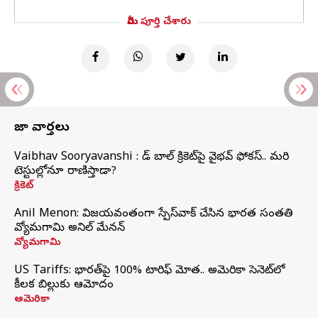
మీరు పూర్తి చేశారు
తాజా వార్తలు
Vaibhav Sooryavanshi : రెడ్ బాల్ క్రికెట్‌పై వైభవ్ ఫోకస్.. మరి
టెస్టుల్లోనూ రాణిస్తాడా?
క్రికెట్
Anil Menon: విజయవంతంగా స్పేస్‌వాక్‌ చేసిన భారత సంతతి
వ్యోమగామి అనిల్‌ మేనన్
వ్యోమగామి
US Tariffs: భారత్‌పై 100% టారిఫ్‌ మోత.. అమెరికా సెనెట్‌లో
కీలక బిల్లుకు ఆమోదం
అమెరికా