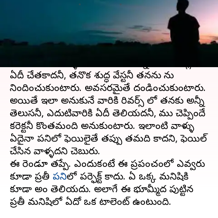
వ్రాసిన వారు
Jun 14, 2023
06:57 pm
Sriram Pranateja
ఈ వార్తాకథనం ఏంటి
తాను చేస్తున్న పనిలో
ఓటమి
ఎదురైనపుడు తనకేమీ
రాదనుకునే వాళ్ళు చాలామంది ఉన్నారు. తనవల్ల
ఏదీ చేతకాదనీ, తనొక శుద్ధ వేస్టనీ తనను తాను
నిందించుకుంటారు. అవసరమైతే దండించుకుంటారు.
అయితే ఇలా అనుకునే వారికి రివర్స్ లో తనకు అన్నీ
తెలుసనీ, ఎదుటివారికి ఏదీ తెలియదనీ, తాము చెప్పిందే
కరెక్టనీ కొంతమంది అనుకుంటారు. ఇలాంటి వాళ్ళు
ఏదైనా పనిలో ఫెయిలైతే తప్పు తమది కాదని, ఫెయిల్
చేసిన వాళ్ళదని చెబుతారు.
ఈ రెండూ తప్పే. ఎందుకంటే ఈ ప్రపంచంలో ఎవ్వరు
కూడా ప్రతీ
పని
లో పర్ఫెక్ట్ కాదు. ఏ ఒక్క మనిషికి
కూడా అంతా తెలియదు. అలాగే ఈ భూమ్మీద పుట్టిన