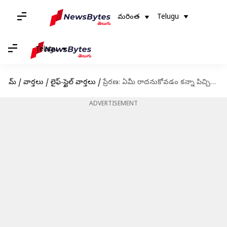
మరింత
Telugu
Telugu
హోమ్
/
వార్తలు
/
లైఫ్-స్టైల్ వార్తలు
/
ప్రేరణ: ఏమీ రాదనుకోవడం కన్నా పిచ్చితనం, అన్నీ తెలుసనుకోవడం కన్నా మూర్ఖత్వం మరోటి లేదు
ADVERTISEMENT