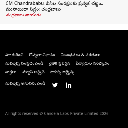
CM Chandrababu: బీసీల సంరక్షణకు ప్రత్యేక చట్టం..
ముసాయిదా సిద్ధం: చంద్రబాబు
చంద్రబాబు నాయుడు
మా గురించి
గోప్యతా విధానం
నిబంధనలు & షరతులు
మమ్మల్ని సంప్రదించండి
నైతిక ప్రవర్తన
ఫిర్యాదుల పరిష్కారం
వార్తలు
న్యూస్ ఆర్కైవ్
టాపిక్స్ ఆర్కైవ్స్
మమ్మల్ని అనుసరించండి
All rights reserved © Candela Labs Private Limited 2026