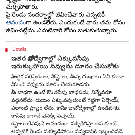
మర్చిపోతారు.
పై రెండు సందర్భాల్లో జీవించేవారు ఎప్పటికీ
ఆనందం
గా ఉండలేరు. ఎందుకంటే వారు తమ కోసం
Details
ఇతర భావోద్వేగాల్లో ఎక్కువసేపు
ఇరుక్కుపోయి నవ్వును దూరం చేసుకోకు
నీ ఆర్థిక పరిస్థితులు, నీ కష్టాలు, నీకున్న దుఃఖాలు ఏవీ కూడా
నీ నుండి నవ్వును దూరం చేయకూడదు.
నీకు బాధగా ఉంటే కొంతసేపు బాధపడు, నిన్నేవరూ
వద్దనలేదు. దుఃఖం ఎక్కువవుతుంటే గట్టిగా ఏడ్చెయ్,
ఎలాంటి ప్రాబ్లం లేదు. కానీ ఆ భావోద్వేగాల్లో ఉండిపోకు,
కాసేపు కాగానే వెనక్కి వచ్చెయ్.
కష్టాలు లేనపుడే ఆనందంగా పళ్ళికిలిస్తా అనుకుంటే
అప్పటికి రెండు పళ్ళూడిపోయి నవ్వడానికి ఇబ్బందిపడే