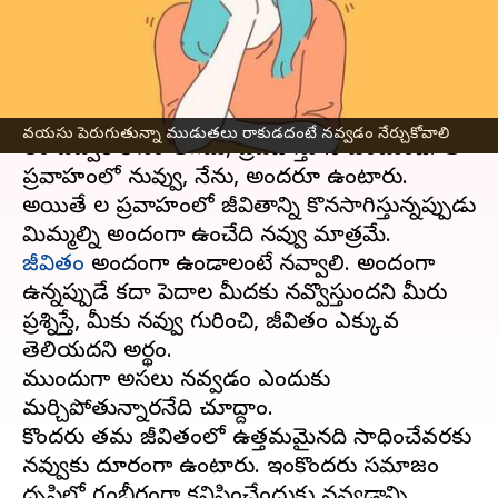
చేయండి
వ్రాసిన వారు
Jul 12, 2023
06:35 pm
Sriram Pranateja
ఈ వార్తాకథనం ఏంటి
వయసు పెరుగుతున్నా ముడుతలు రాకుడదంటే నవ్వడం నేర్చుకోవాలి
కాలం ఎవ్వరి కోసం ఆగదు, ప్రవహిస్తూనే ఉంటుంది. ఆ
ప్రవాహంలో నువ్వు, నేను, అందరూ ఉంటారు.
అయితే కాల ప్రవాహంలో జీవితాన్ని కొనసాగిస్తున్నప్పుడు
జీవితం
అందంగా ఉండాలంటే నవ్వాలి. అందంగా
ఉన్నప్పుడే కదా పెదాల మీదకు నవ్వొస్తుందని మీరు
ప్రశ్నిస్తే, మీకు నవ్వు గురించి, జీవితం ఎక్కువ
తెలియదని అర్థం.
ముందుగా అసలు నవ్వడం ఎందుకు
మర్చిపోతున్నారనేది చూద్దాం.
కొందరు తమ జీవితంలో ఉత్తమమైనది సాధించేవరకు
నవ్వుకు దూరంగా ఉంటారు. ఇంకొందరు సమాజం
దృష్టిలో గంభీరంగా కనిపించేందుకు నవ్వడాన్ని