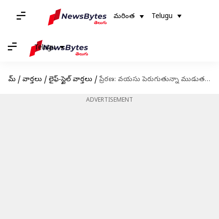
మరింత
Telugu
Telugu
హోమ్
/
వార్తలు
/
లైఫ్-స్టైల్ వార్తలు
/
ప్రేరణ: వయసు పెరుగుతున్నా ముడుతలు రాకుండా చేసేది నవ్వు మాత్రమే, నవ్వడం ఈరోజే స్టార్ట్ చేయండి
ADVERTISEMENT