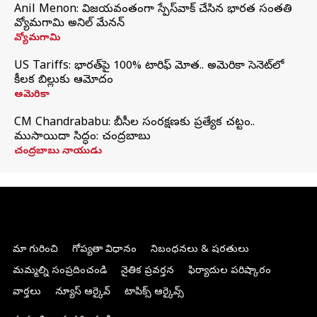
Anil Menon: విజయవంతంగా స్పేస్‌వాక్‌ చేసిన భారత సంతతి
వ్యోమగామి అనిల్‌ మేనన్
వ్యోమగామి
US Tariffs: భారత్‌పై 100% టారిఫ్‌ మోత.. అమెరికా సెనెట్‌లో
కీలక బిల్లుకు ఆమోదం
అమెరికా
CM Chandrababu: బీసీల సంరక్షణకు ప్రత్యేక చట్టం..
ముసాయిదా సిద్ధం: చంద్రబాబు
చంద్రబాబు నాయుడు
మా గురించి
గోప్యతా విధానం
నిబంధనలు & షరతులు
మమ్మల్ని సంప్రదించండి
నైతిక ప్రవర్తన
ఫిర్యాదుల పరిష్కారం
వార్తలు
న్యూస్ ఆర్కైవ్
టాపిక్స్ ఆర్కైవ్స్