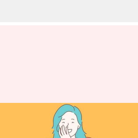
ప్రేరణ: వయసు పెరుగుతున్నా
ముడుతలు రాకుండా చేసేది నవ్వు
మాత్రమే, నవ్వడం ఈరోజే స్టార్ట్