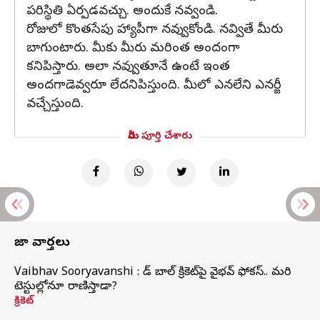
పరిస్థితి ఏర్పడవచ్చు. అందుకే నవ్వండి.
రోజులో కొంతసేపు హ్యాపీగా నవ్వుకోండి. నవ్వితే మీరు
బాగుంటారు. మీకు మీరు మరింత అందంగా
కనిపిస్తారు. అలా నవ్వుతూనే ఉంటే ఇంత
అందగాడెవ్వరూ లేదనిపిస్తుంది. మీలో ఎనలేని ఎనర్జీ
వచ్చేస్తుంది.
మీరు పూర్తి చేశారు
తాజా వార్తలు
Vaibhav Sooryavanshi : రెడ్ బాల్ క్రికెట్‌పై వైభవ్ ఫోకస్.. మరి
టెస్టుల్లోనూ రాణిస్తాడా?
క్రికెట్