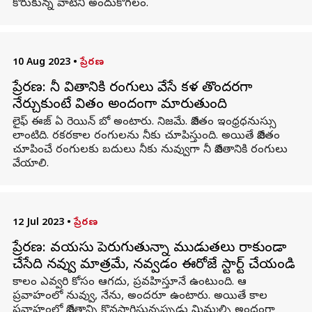
కోరుకున్న వాటిని అందుకోగలం.
10 Aug 2023
•
ప్రేరణ
ప్రేరణ: నీ జీవితానికి రంగులు వేసే కళ తొందరగా
నేర్చుకుంటే జీవితం అందంగా మారుతుంది
లైఫ్ ఈజ్ ఏ రెయిన్ బో అంటారు. నిజమే. జీవితం ఇంధ్రధనుస్సు
లాంటిది. రకరకాల రంగులను నీకు చూపిస్తుంది. అయితే జీవితం
చూపించే రంగులకు బదులు నీకు నువ్వుగా నీ జీవితానికి రంగులు
వేయాలి.
12 Jul 2023
•
ప్రేరణ
ప్రేరణ: వయసు పెరుగుతున్నా ముడుతలు రాకుండా
చేసేది నవ్వు మాత్రమే, నవ్వడం ఈరోజే స్టార్ట్ చేయండి
కాలం ఎవ్వరి కోసం ఆగదు, ప్రవహిస్తూనే ఉంటుంది. ఆ
ప్రవాహంలో నువ్వు, నేను, అందరూ ఉంటారు. అయితే కాల
ప్రవాహంలో జీవితాన్ని కొనసాగిస్తున్నప్పుడు మిమ్మల్ని అందంగా