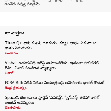
ఉంచేది నవ్వు మాత్రమే.
తాజా వార్తలు
Titan Q1: టైటాన్ కంపెనీ దూకుడు.. క్యూ1 లాభం ఏకంగా 65
శాతం పెరుగుదల..
బంగారం
Vishal: ఉదయనిధి అరెస్ట్‌ ఊహించలేదు.. ఇదంతా పొలిటికల్
గేమ్ : విశాల్ సంచలన వ్యాఖ్యలు
విశాల్
FCRA Bill: విదేశీ నిధుల నియంత్రణపై అమెరికాకు భారత్‌ కౌంటర్
కేంద్ర ప్రభుత్వం
SpaceX: బెంగళూరు స్టార్టప్‌ 'ఎవరెస్ట్'.. స్పేస్‌ఎక్స్ తరహా రాకెట్‌
ఇంజిన్‌ ఆవిష్కరణ
బెంగళూరు