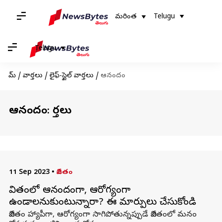
మరింత
Telugu
Telugu
హోమ్
/
వార్తలు
/
లైఫ్-స్టైల్ వార్తలు
/
ఆనందం
ఆనందం: వార్తలు
11 Sep 2023
•
జీవితం
జీవితంలో ఆనందంగా, ఆరోగ్యంగా
ఉండాలనుకుంటున్నారా? ఈ మార్పులు చేసుకోండి
జీవితం హ్యాపీగా, ఆరోగ్యంగా సాగిపోతున్నప్పుడే జీవితంలో మనం