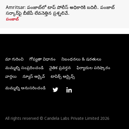
Amritsar: పంజాబ్‌లో టాప్ పోలీస్ అధికారికి బదిలీ.. పంజాబ్
సర్కార్‌పై బీజేపీ లేవనెత్తిన ప్రశ్నలివే..
పంజాబ్
మా గురించి
గోప్యతా విధానం
నిబంధనలు & షరతులు
మమ్మల్ని సంప్రదించండి
నైతిక ప్రవర్తన
ఫిర్యాదుల పరిష్కారం
వార్తలు
న్యూస్ ఆర్కైవ్
టాపిక్స్ ఆర్కైవ్స్
మమ్మల్ని అనుసరించండి
All rights reserved © Candela Labs Private Limited 2026