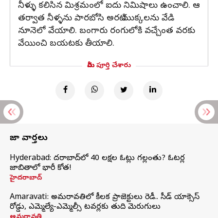
నీళ్ళు కలిసిన మిశ్రమంలో ఐదు నిమిషాలు ఉంచాలి. ఆ
తర్వాత నీళ్ళను పారబోసి అరటి ముక్కలను వేడి
నూనెలో వేయాలి. బంగారు రంగులోకి వచ్చేంత వరకు
వేయించి బయటకు తీయాలి.
మీరు పూర్తి చేశారు
తాజా వార్తలు
Hyderabad: హైదరాబాద్‌లో 40 లక్షల ఓట్లు గల్లంతు? ఓటర్ల
జాబితాలో భారీ కోత!
హైదరాబాద్
Amaravati: అమరావతిలో కీలక ప్రాజెక్టులు రెడీ.. సీడ్‌ యాక్సెస్‌
రోడ్డు, ఎమ్మెల్యే-ఎమ్మెల్సీ టవర్లకు తుది మెరుగులు
అమరావతి