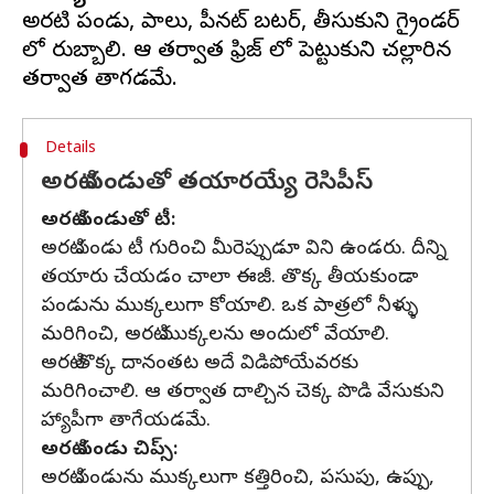
అరటి పండు, పాలు, పీనట్ బటర్, తీసుకుని గ్రైండర్
లో రుబ్బాలి. ఆ తర్వాత ఫ్రిజ్ లో పెట్టుకుని చల్లారిన
Details
అరటి పండుతో తయారయ్యే రెసిపీస్
అరటి పండుతో టీ:
అరటి పండు టీ గురించి మీరెప్పుడూ విని ఉండరు. దీన్ని
తయారు చేయడం చాలా ఈజీ. తొక్క తీయకుండా
పండును ముక్కలుగా కోయాలి. ఒక పాత్రలో నీళ్ళు
మరిగించి, అరటి ముక్కలను అందులో వేయాలి.
అరటి తొక్క దానంతట అదే విడిపోయేవరకు
మరిగించాలి. ఆ తర్వాత దాల్చిన చెక్క పొడి వేసుకుని
హ్యాపీగా తాగేయడమే.
అరటి పండు చిప్స్:
అరటి పండును ముక్కలుగా కత్తిరించి, పసుపు, ఉప్పు,