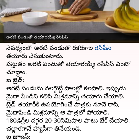
వ్రాసిన వారు
Apr 19, 2023
01:27 pm
Sriram Pranateja
ఈ వార్తాకథనం ఏంటి
ప్రతీ సంవత్సరం ఏప్రిల్ 19వ తేదీన జాతీయ అరటి
అరటి పండుతో తయారయ్యే రెసిపీస్
దినోత్సవాన్ని జరుపుకుంటుంది అమెరికా. ఈ
నేపథ్యంలో అరటి పండుతో రకరకాల
రెసిపీస్
తయారు చేసుకుంటారు.
ప్రస్తుతం అరటి పండుతో తయారయ్యే రెసిపీస్ ఏంటో
బనానా బ్రెడ్:
అరటి పండును నలగ్గొట్టి పాలల్లో కలపాలి. ఇప్పుడు
మైదా పిండిని కలిపి మిశ్రమాన్ని తయారు చేయాలి.
బ్రెడ్ తయారీకి ఉపయోగించే పాత్రకు నూనె రాసి,
మైదాపిండి మిశ్రమాన్ని ఆ పాత్రలో పోయాలి.
180డిగ్రీల దగ్గర 20-30నిమిషాల పాటు బేక్ చేయాలి.
బనానా జ్యూస్: