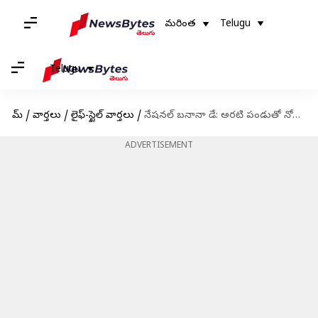
మరింత
Telugu
Telugu
హోమ్
/
వార్తలు
/
లైఫ్-స్టైల్ వార్తలు
/
నేషనల్ బనానా డే: అరటి పండుతో నోరూరించే రెసిపీస్ ఎలా చేయాలో తెలుసుకోండి
ADVERTISEMENT