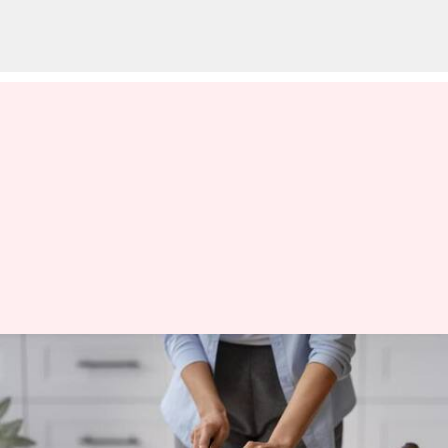
నేషనల్ బనానా డే: అరటి పండుతో
నోరూరించే రెసిపీస్ ఎలా చేయాలో
తెలుసుకోండి