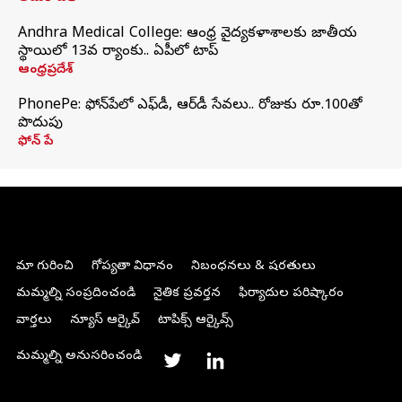
Andhra Medical College: ఆంధ్ర వైద్యకళాశాలకు జాతీయ
స్థాయిలో 13వ ర్యాంకు.. ఏపీలో టాప్
ఆంధ్రప్రదేశ్
PhonePe: ఫోన్‌పేలో ఎఫ్‌డీ, ఆర్‌డీ సేవలు.. రోజుకు రూ.100తో
పొదుపు
ఫోన్‌ పే
మా గురించి
గోప్యతా విధానం
నిబంధనలు & షరతులు
మమ్మల్ని సంప్రదించండి
నైతిక ప్రవర్తన
ఫిర్యాదుల పరిష్కారం
వార్తలు
న్యూస్ ఆర్కైవ్
టాపిక్స్ ఆర్కైవ్స్
మమ్మల్ని అనుసరించండి