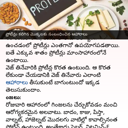
తెలుసుకోండి.
వ్రాసిన వారు
Apr 26, 2023
11:45 am
Sriram Pranateja
ఈ వార్తాకథనం ఏంటి
ప్రోటీన్లు కలిగిన మొక్కలకు సంబంధించిన ఆహారాలు
శరీర కండరాలను, కణజాలాలను ఆరోగ్యంగా
ఉంచడంలో ప్రోటీన్లు ఎంతగానో ఉపయోగపడతాయి.
ఐతే ఎక్కువ శాతం ప్రోటీన్లు మాంసాహారంలోనే
ఉంటాయి.
వెజ్ తినేవారికి ప్రోటీన్ల కొరత ఉంటుంది. ఆ కొరత
లేకుండా చేయడానికి వెజ్ తినేవారు ఎలాంటి
ఆహారాలు
తీసుకుంటే బాగుంటుందో ఇక్కడ
గింజలు:
రోజువారి ఆహారంలో గింజలను చేర్చుకోవడం మంచి
ఆరోగ్యకరమైన అలవాటు. బాదం, కాజు, పిస్తా,
వాల్నట్, హాజెల్నట్ మొదలగు వాటిల్లో కావాల్సినంత
ప్రోటీన్ ఉంటుంది. అంతేకాదు ఫైబర్, విటమిన్-E