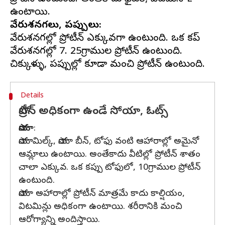
వేరుశనగలు, పప్పులు:
వేరుశనగల్లో ప్రోటీన్ ఎక్కువగా ఉంటుంది. ఒక కప్
వేరుశనగల్లో 7. 25గ్రాముల ప్రోటీన్ ఉంటుంది.
Details
ప్రోటీన్ అధికంగా ఉండే సోయా, ఓట్స్
సోయా
:
సోయామిల్క్, సోయా బీన్, టోఫు వంటి ఆహారాల్లో అమైనో
ఆమ్లాలు ఉంటాయి. అంతేకాదు వీటిల్లో ప్రోటీన్ శాతం
చాలా ఎక్కువ. ఒక కప్పు టోఫులో, 10గ్రాముల ప్రోటీన్
ఉంటుంది.
సోయా అహారాల్లో ప్రోటీన్ మాత్రమే కాదు కాల్షియం,
విటమిన్లు అధికంగా ఉంటాయి. శరీరానికి మంచి
ఆరోగ్యాన్ని అందిస్తాయి.