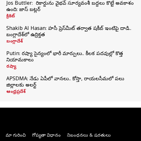
Jos Buttler: నా రికార్డును వైభవ్ సూర్యవంశీ బద్దలు కొట్టే అవకాశం
ఉంది: జాస్ బట్లర్
క్రికెట్
Shakib Al Hasan: హసీనా ప్రెస్‌మీట్‌ తర్వాత షకీబ్‌ ఇంటిపై దాడి..
బంగ్లాదేశ్‌లో ఉద్రిక్తత
బంగ్లాదేశ్
Putin: రష్యా సైన్యంలో భారీ మార్పులు.. కీలక పదవుల్లో కొత్త
నియామకాలు
రష్యా
APSDMA: నేడు ఏపీలో వానలు.. కోస్తా, రాయలసీమలో పలు
జిల్లాలకు అలర్ట్
ఆంధ్రప్రదేశ్
మా గురించి
గోప్యతా విధానం
నిబంధనలు & షరతులు