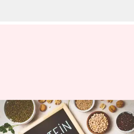
మొక్కల నుండి వచ్చే ప్రోటీన్లు మీ
శరీరానికి అందాలంటే ఎలాంటి
ఆహారాలు తీసుకోవాలో