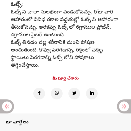
ఓట్స్
:
ఓట్స్ ని చాలా సులభంగా వండుకోవచ్చు. రోజు వారి
ఆహారంలో వివిధ రకాల పద్దతుల్లో ఓట్స్ ని ఆహారంగా
తీసుకోవచ్చు. అరకప్పు ఓట్స్ లో 6గ్రాముల ప్రోటీన్,
4గ్రాముల ఫైబర్ ఉంటుంది.
ఓట్స్ తినడం వల్ల శరీరానికి మంచి పోషణ
అందుతుంది. కొవ్వు పెరగడాన్ని, రక్తంలో చెక్క్ర
స్థాయిలు పెరగడాన్ని ఓట్స్ లోని పోషకాలు
తగ్గించేస్తాయి.
మీరు పూర్తి చేశారు
తాజా వార్తలు