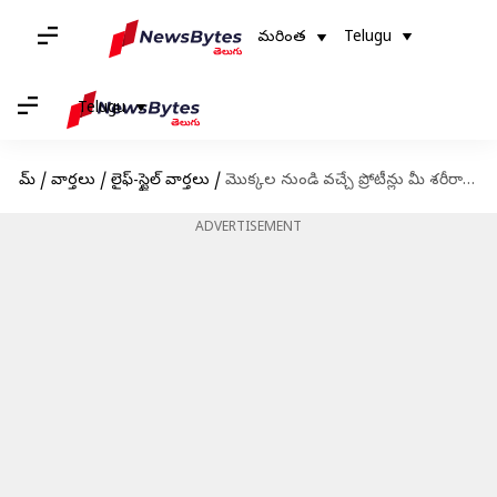
మరింత
Telugu
Telugu
హోమ్
/
వార్తలు
/
లైఫ్-స్టైల్ వార్తలు
/
మొక్కల నుండి వచ్చే ప్రోటీన్లు మీ శరీరానికి అందాలంటే ఎలాంటి ఆహారాలు తీసుకోవాలో తెలుసుకోండి.
ADVERTISEMENT