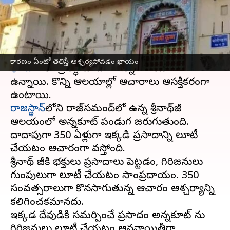
ఖాయం
వ్రాసిన వారు
Nov 15, 2023
05:06 pm
TEJAVYAS BESTHA
ఈ వార్తాకథనం ఏంటి
కారణం ఏంటో తెలిస్తే ఆశ్చర్యపోవడం ఖాయం
భారతదేశం
లో ప్రసిద్ధి చెందిన ఎన్నో ఆలయాలు
ఉన్నాయి. కొన్ని ఆలయాల్లో ఆచారాలు ఆసక్తికరంగా
రాజస్థాన్‌
లోని రాజ్‌సమంద్‌లో ఉన్న శ్రీనాథ్‌జీ
ఆలయంలో అన్నకూట్‌ పండుగ జరుగుతుంది.
దాదాపుగా 350 ఏళ్లుగా ఇక్కడి ప్రసాదాన్ని లూటీ
చేయటం ఆచారంగా వస్తోంది.
శ్రీనాథ్ జీకి భక్తులు ప్రసాదాలు పెట్టడం, గిరిజనులు
గుంపులుగా లూటీ చేయటం సాంప్రదాయం. 350
సంవత్సరాలుగా కొనసాగుతున్న ఆచారం ఆశ్చర్యాన్ని
కలిగించకమానదు.
ఇక్కడ దేవుడికి సమర్పించే ప్రసాదం అన్నకూట్ ను
గిరిజనులు లూటీ చేయటం ఆనవాయితీగా