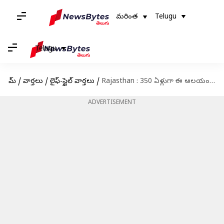
మరింత
Telugu
Telugu
హోమ్
/
వార్తలు
/
లైఫ్-స్టైల్ వార్తలు
/
Rajasthan : 350 ఏళ్లుగా ఈ ఆలయంలో ప్రసాదం దోపిడీ.. కారణం ఏంటో తెలిస్తే ఆశ్చర్యపోవడం ఖాయం
ADVERTISEMENT