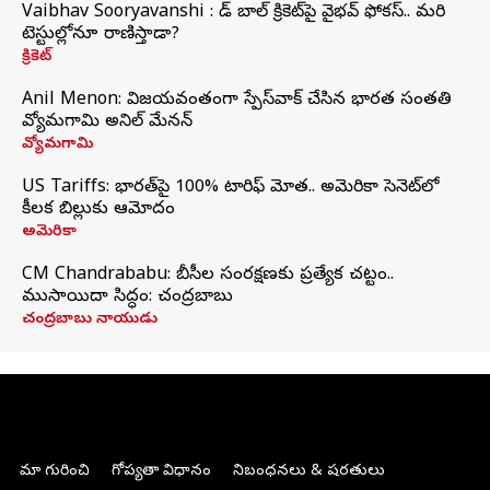
Vaibhav Sooryavanshi : రెడ్ బాల్ క్రికెట్‌పై వైభవ్ ఫోకస్.. మరి
టెస్టుల్లోనూ రాణిస్తాడా?
క్రికెట్
Anil Menon: విజయవంతంగా స్పేస్‌వాక్‌ చేసిన భారత సంతతి
వ్యోమగామి అనిల్‌ మేనన్
వ్యోమగామి
US Tariffs: భారత్‌పై 100% టారిఫ్‌ మోత.. అమెరికా సెనెట్‌లో
కీలక బిల్లుకు ఆమోదం
అమెరికా
CM Chandrababu: బీసీల సంరక్షణకు ప్రత్యేక చట్టం..
ముసాయిదా సిద్ధం: చంద్రబాబు
చంద్రబాబు నాయుడు
మా గురించి
గోప్యతా విధానం
నిబంధనలు & షరతులు