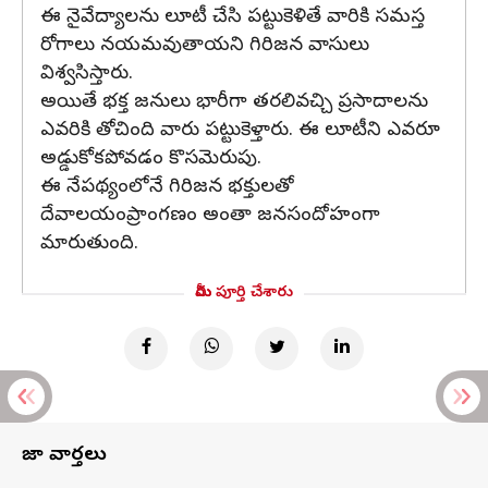
ఈ నైవేద్యాలను లూటీ చేసి పట్టుకెళితే వారికి సమస్త
రోగాలు నయమవుతాయని గిరిజన వాసులు
విశ్వసిస్తారు.
అయితే భక్త జనులు భారీగా తరలివచ్చి ప్రసాదాలను
ఎవరికి తోచింది వారు పట్టుకెళ్తారు. ఈ లూటీని ఎవరూ
అడ్డుకోకపోవడం కొసమెరుపు.
ఈ నేపథ్యంలోనే గిరిజన భక్తులతో
దేవాలయంప్రాంగణం అంతా జనసందోహంగా
మారుతుంది.
మీరు పూర్తి చేశారు
తాజా వార్తలు