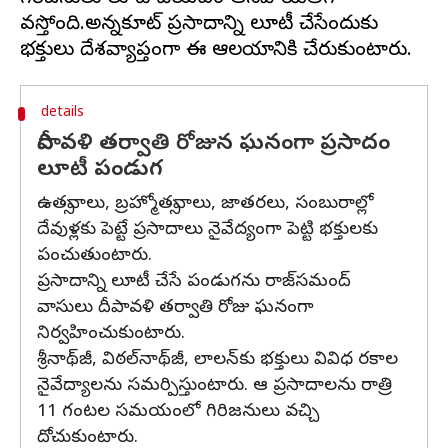
వస్తోంది.అన్నకూట్ ప్రసాదాన్ని లూటీ చేసేందుకు
details
దీపావళి తర్వాతి రోజున ఘనంగా ప్రసాదం
లూటీ పండుగ
ఉత్సవాలు, బ్రహ్మోత్సవాలు, జాతరలు, సంబురాల్లో
దేవుళ్లకు పెట్టే ప్రసాదాలు నైవేద్యంగా పెట్టి భక్తులకు
పంచుతుంటారు.
ప్రసాదాన్ని లూటీ చేసే పండుగను రాజ్‌సమంద్‌
వాసులు దీపావళి తర్వాతి రోజు ఘనంగా
నిర్వహించుకుంటారు.
శ్రీనాథ్‌జీ, విఠల్‌నాథ్‌జీ, లాలన్‌కు భక్తులు వివిధ రకాల
నైవేద్యాలను సమర్పిస్తుంటారు. ఆ ప్రసాదాలను రాత్రి
11 గంటల సమయంలో గిరిజనులు వచ్చి
దోచుకుంటారు.