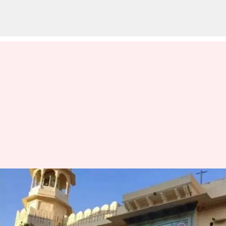
Rajasthan : 350 ఏళ్లుగా ఈ
ఆలయంలో ప్రసాదం దోపిడీ.. కారణం
ఏంటో తెలిస్తే ఆశ్చర్యపోవడం