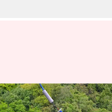
వేసవిలో అడ్వెంచర్ యాక్టివిటీస్
చేయాలనుకునేవారు తీసుకోవాల్సిన
జాగ్రత్తలు