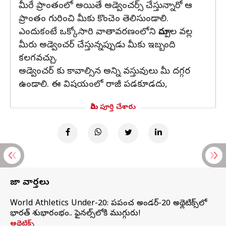
మీరే ప్రాంతంలో అయితే అడ్వెంచర్స్ చేస్తున్నారో ఆ
ప్రాంతం గురించి మీకు కొంచెం తెలిసుండాలి.
ఎందుకంటే ఒక్కోసారి వాతావరణంలోని మార్పుల వల్ల
మీరు అడ్వెంచర్ చేస్తున్నప్పుడు మీకు ఇబ్బంది
కలగవచ్చు.
అడ్వెంచర్ కు కావాల్సిన అన్ని వస్తువులు మీ దగ్గర
ఉండాలి. ఈ విషయంలో రాజీ పడకూడదు,
మీరు పూర్తి చేశారు
తాజా వార్తలు
World Athletics Under-20: ప్రపంచ అండర్-20 అథ్లెటిక్స్‌లో
భారత్‌ శుభారంభం.. ఫైనల్స్‌లోకి ముగ్గురు!
అథ్లెటిక్స్