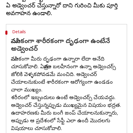
ఏ అడ్వెంచర్ చేస్తున్నారో దాని గురించి మీకు పూర్తి
Details
మానసికంగా శారీరకంగా దృఢంగా ఉంటేనే
అడ్వెంచర్
మానసికంగా మీరు దృఢంగా ఉన్నారా లేదా అనేది
చూసుకోవాలి. ఏమాత్రం బలహీనంగా ఉన్నా అడ్వెంచర్స్
జోలికి వెళ్ళకపోవడమే మంచిది. అడ్వెంచర్
చేయాలనుకుంటే శారీరకంగా ఆరోగ్యంగా ఉండడం
చాలా ముఖ్యం.
శరీరంలో ఇబ్బందులు ఉంటే అడ్వెంచర్స్ చేయవద్దు.
అడ్వెంచర్ చేస్తున్నప్పుడు ముఖ్యమైన విషయం భద్రత.
ఉదాహరణకు మీరు బంగీ జంప్ చేయాలనుకున్నారు,
అప్పుడు ఆ ప్రదేశంలో సేఫ్టీ ఎలా ఉందీ మొదలగు
విషయాలు చూసుకోవాలి.