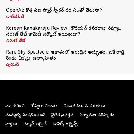
OpenAI: కొత్త ఏఐ స్మార్ట్ స్పీకర్ ధర ఎంతో తెలుసా?
చాట్‌జీపీటీ
Korean Kanakaraju Review : కొరియన్ కనకరాజు రివ్యూ..
వరుణ్ తేజ్ కామెడీ వర్కౌట్ అయ్యిందా?
వరుణ్ తేజ్
Rare Sky Spectacle: ఆకాశంలో అరుదైన అద్భుతం.. ఒకే రాత్రి
రెండు చీకట్లు, ఉల్కాపాతం
స్పెయిన్
మా గురించి
గోప్యతా విధానం
నిబంధనలు & షరతులు
మమ్మల్ని సంప్రదించండి
నైతిక ప్రవర్తన
ఫిర్యాదుల పరిష్కారం
వార్తలు
న్యూస్ ఆర్కైవ్
టాపిక్స్ ఆర్కైవ్స్