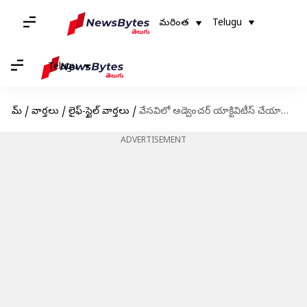
మరింత
Telugu
Telugu
హోమ్
/
వార్తలు
/
లైఫ్-స్టైల్ వార్తలు
/
వేసవిలో అడ్వెంచర్ యాక్టివిటీస్ చేయాలనుకునేవారు తీసుకోవాల్సిన జాగ్రత్తలు
ADVERTISEMENT