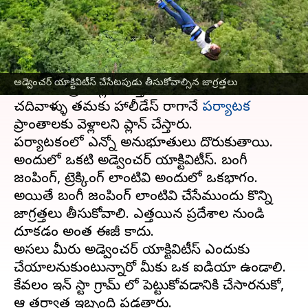
వ్రాసిన వారు
May 11, 2023
03:38 pm
Sriram Pranateja
ఈ వార్తాకథనం ఏంటి
వేసవి
వచ్చింది కాబట్టి పిల్లలకు హాలీడేస్ ఉంటాయని
అడ్వెంచర్ యాక్టివిటీస్ చేసేటపుడు తీసుకోవాల్సిన జాగ్రత్తలు
విహారయాత్రలు ప్లాన్ చేస్తుంటారు. కాలేజీలో
చదివేవాళ్ళు తమకు హాలీడేస్ రాగానే
పర్యాటక
ప్రాంతాలకు వెళ్లాలని ప్లాన్ చేస్తారు.
పర్యాటకంలో ఎన్నో అనుభూతులు దొరుకుతాయి.
అందులో ఒకటి అడ్వెంచర్ యాక్టివిటీస్. బంగీ
జంపింగ్, ట్రెక్కింగ్ లాంటివి అందులో ఒకభాగం.
అయితే బంగీ జంపింగ్ లాంటివి చేసేముందు కొన్ని
జాగ్రత్తలు తీసుకోవాలి. ఎత్తయిన ప్రదేశాల నుండి
దూకడం అంత ఈజీ కాదు.
అసలు మీరు అడ్వెంచర్ యాక్టివిటీస్ ఎందుకు
చేయాలనుకుంటున్నారో మీకు ఒక ఐడియా ఉండాలి.
కేవలం ఇన్ స్టా గ్రామ్ లో పెట్టుకోవడానికి చేసారనుకో,
ఆ తర్వాత ఇబ్బంది పడతారు.