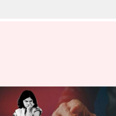
ఆడపిల్లల ఆత్మవిశ్వాసాన్ని దెబ్బతీసే
తల్లిదండ్రులు చెప్పే మాటలు
వ్రాసిన వారు
Mar 16, 2023
05:25 pm
Sriram Pranateja