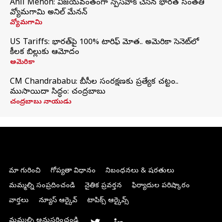
Anil Menon: విజయవంతంగా స్పేస్‌వాక్‌ చేసిన భారత సంతతి
వ్యోమగామి అనిల్‌ మేనన్
వ్యోమగామి
US Tariffs: భారత్‌పై 100% టారిఫ్‌ మోత.. అమెరికా సెనెట్‌లో
కీలక బిల్లుకు ఆమోదం
అమెరికా
CM Chandrababu: బీసీల సంరక్షణకు ప్రత్యేక చట్టం..
ముసాయిదా సిద్ధం: చంద్రబాబు
చంద్రబాబు నాయుడు
మా గురించి
గోప్యతా విధానం
నిబంధనలు & షరతులు
మమ్మల్ని సంప్రదించండి
నైతిక ప్రవర్తన
ఫిర్యాదుల పరిష్కారం
వార్తలు
న్యూస్ ఆర్కైవ్
టాపిక్స్ ఆర్కైవ్స్
మమ్మల్ని అనుసరించండి