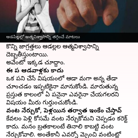
ఈ వార్తాకథనం ఏంటి
ఆడపిల్లలను
పెంచడంలో తల్లిదండ్రులు చాలా జాగ్రత్తగా
వ్యవహరిస్తుంటారు. ఆ జాగ్రత్త కొన్ని కొన్ని సార్లు అతి
ఆడపిల్లల్లో ఆత్మవిశ్వాసాన్ని తగ్గించే మాటలు
జాగ్రత్తగా మారిపోతూ ఉంటుంది అలాంటి టైం లోనే
కొన్ని జాగ్రత్తలు ఆడపిల్లల ఆత్మవిశ్వాసాన్ని
దెబ్బతీస్తుంటాయి.
ఈ పని ఆడవాళ్లకు కాదు
ఒక పని చేసే విషయంలో ఆడా మగా అన్న తేడా
చూపించడం ఇప్పటికైనా మానుకోండి. మారుతున్న
ప్రస్తుత కాలంలో ఏ పనైనా ఎవరైనా చేయగలరని
వంట నేర్చుకో, పెళ్లయిన తర్వాత ఇంకేం చేస్తావ్
కేవలం పెళ్లి కోసమే వంట నేర్చుకోమని చెప్పడం కరెక్ట్
కాదు. మనం బ్రతకాలంటే తినాలి కాబట్టి వంట
నేర్చుకోవాలి. అంతేకానీ ఎవర్నో మెప్పించి వంటింట్లో