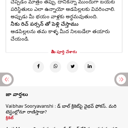
చెప్పడం మాత్రం తప్పు. దానికన్నా ముందుగా బయట
పరిస్థితులు ఎలా ఉన్నాయో ఆడపిల్లలకు వివరించాలి.
అప్పుడు మీ భయం వాళ్లకు అర్థమవుతుంది.
నీకు రిచ్ పర్సన్ తో పెళ్లి చేస్తాము
ఆడపిల్లలను తమ కాళ్ళ మీద నిలబడేలా తయారు
చేయండి.
మీరు పూర్తి చేశారు
తాజా వార్తలు
Vaibhav Sooryavanshi : రెడ్ బాల్ క్రికెట్‌పై వైభవ్ ఫోకస్.. మరి
టెస్టుల్లోనూ రాణిస్తాడా?
క్రికెట్