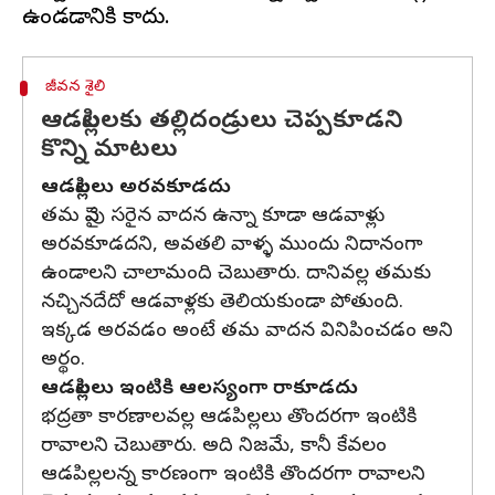
జీవన శైలి
ఆడపిల్లలకు తల్లిదండ్రులు చెప్పకూడని
కొన్ని మాటలు
ఆడపిల్లలు అరవకూడదు
తమ వైపు సరైన వాదన ఉన్నా కూడా ఆడవాళ్లు
అరవకూడదని, అవతలి వాళ్ళ ముందు నిదానంగా
ఉండాలని చాలామంది చెబుతారు. దానివల్ల తమకు
నచ్చినదేదో ఆడవాళ్లకు తెలియకుండా పోతుంది.
ఇక్కడ అరవడం అంటే తమ వాదన వినిపించడం అని
అర్థం.
ఆడపిల్లలు ఇంటికి ఆలస్యంగా రాకూడదు
భద్రతా కారణాలవల్ల ఆడపిల్లలు తొందరగా ఇంటికి
రావాలని చెబుతారు. అది నిజమే, కానీ కేవలం
ఆడపిల్లలన్న కారణంగా ఇంటికి తొందరగా రావాలని