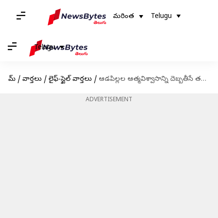
మరింత
Telugu
Telugu
హోమ్
/
వార్తలు
/
లైఫ్-స్టైల్ వార్తలు
/
ఆడపిల్లల ఆత్మవిశ్వాసాన్ని దెబ్బతీసే తల్లిదండ్రులు చెప్పే మాటలు
ADVERTISEMENT