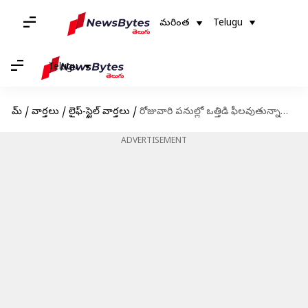
మరింత
Telugu
Telugu
హోమ్
/
వార్తలు
/
లైఫ్-స్టైల్ వార్తలు
/
రోజువారి పనుల్లో ఒత్తిడి ఫీలవుతున్నారా? మీ రోగనిరోధక శక్తి తగ్గిపోయి ఎదురయ్యే సమస్యలు
ADVERTISEMENT