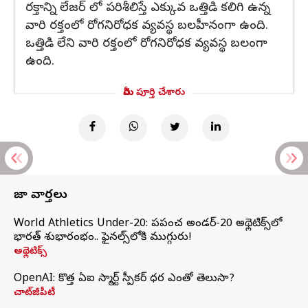
రక్తాన్ని లేజర్ లో పరిశీలిస్తే ఎక్కువ ఒత్తిడి కలిగి ఉన్న
వారి రక్తంలో రోగనిరోధక వ్యవస్థ బలహీనంగా ఉంది.
ఒత్తిడి లేని వారి రక్తంలో రోగనిరోధక వ్యవస్థ బలంగా
ఉంది.
మీరు పూర్తి చేశారు
తాజా వార్తలు
World Athletics Under-20: ప్రపంచ అండర్-20 అథ్లెటిక్స్‌లో
భారత్‌ శుభారంభం.. ఫైనల్స్‌లోకి ముగ్గురు!
అథ్లెటిక్స్
OpenAI: కొత్త ఏఐ స్మార్ట్ స్పీకర్ ధర ఎంతో తెలుసా?
చాట్‌జీపీటీ