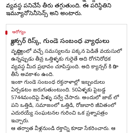
వ్యవస్థ పనిచేసే తీరు తగ్గుతుంది. ఈ పరిస్థితిని
ఆరోగ్యం
క్యాన్సర్ రిస్క్, గుండె సంబంధ వ్యాధులు
వృద్ధాప్యంలో వచ్చే సమస్యలను పక్కన పెడితే వయసులో
ఉన్నప్పుడు తీవ్ర ఒత్తిళ్ళకు గురైతే అది రోగనిరోధక
వ్యవస్థ మీద ప్రభావం చూపిస్తుంది. అది క్యాన్సర్ కి దారి
తీసే అవకాశం ఉంది.
ఇంకా గుండె సంబంధ రక్తనాళాల్లో ఇబ్బందులు
ఏర్పడటం జరుగుతుంటుంది. 50ఏళ్ళకు పైబడ్డ
5744మందిపై వీళ్ళు సర్వే చేసారు. అందులో జాబ్ లో
పని ఒత్తిడి, సమాజంలో ఒత్తిడి, రోజువారి జీవితంలో
ఎదురయ్యే సంఘటనల గురించి ఒక ప్రశ్నాపత్రం
ఇచ్చారు.
ఆ తర్వాత వీళ్లనుండి రక్తాన్ని కూడా సేకరించారు. ఆ