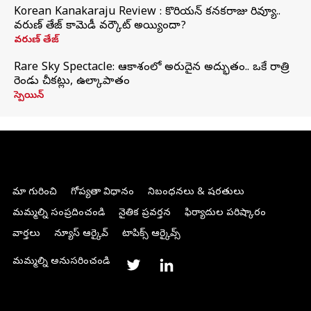
Korean Kanakaraju Review : కొరియన్ కనకరాజు రివ్యూ..
వరుణ్ తేజ్ కామెడీ వర్కౌట్ అయ్యిందా?
వరుణ్ తేజ్
Rare Sky Spectacle: ఆకాశంలో అరుదైన అద్భుతం.. ఒకే రాత్రి
రెండు చీకట్లు, ఉల్కాపాతం
స్పెయిన్
మా గురించి
గోప్యతా విధానం
నిబంధనలు & షరతులు
మమ్మల్ని సంప్రదించండి
నైతిక ప్రవర్తన
ఫిర్యాదుల పరిష్కారం
వార్తలు
న్యూస్ ఆర్కైవ్
టాపిక్స్ ఆర్కైవ్స్
మమ్మల్ని అనుసరించండి