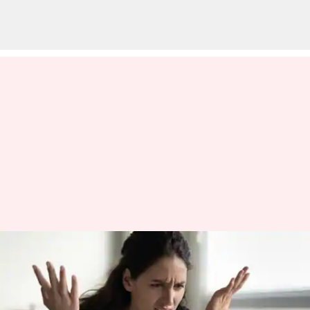
రోజువారి పనుల్లో ఒత్తిడి
ఫీలవుతున్నారా? మీ రోగనిరోధక శక్తి
తగ్గిపోయి ఎదురయ్యే సమస్యలు