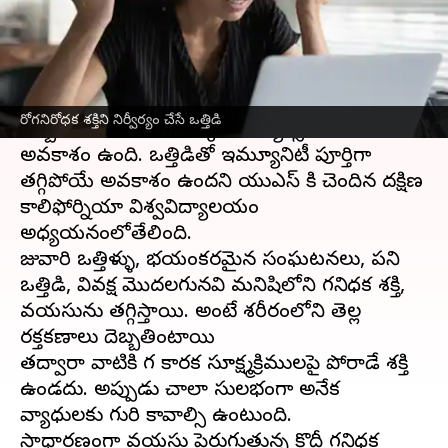
వ్రాసిన వారు
Jan 03, 2023
02:44 pm
Sriram Pranateja
ఈ వార్తాకథనం ఏంటి
రోజుల తరబడి ఒత్తిడిని ఎదుర్కొంటున్న వారి ఆరోగ్యం
రోగనిరోధక శక్తిని నిర్వీర్యం చేసే ఒత్తిడి
దెబ్బతింటుంది. అది ఒక్కోసారి క్యాన్సర్ కి దారి తీసే
అవకాశం ఉంది. ఒత్తిడితో ఇమ్యూనిటీ పూర్తిగా
తగ్గిపోయే అవకాశం ఉందని యుఎస్ కి చెందిన దక్షిణ
కాలిఫోర్నియా విశ్వవిద్యాలయం
అధ్యయనంలోతేలింది.
రోజువారి ఒత్తిళ్ళు, భయంకరమైన సంఘటనలు, పని
ఒత్తిడి, వివక్ష మొదలగునవి మనిషిలోని రోగనిరోధక శక్తి,
వయసును తగ్గిస్తాయి. అంటే శరీరంలోని తెల్ల
రక్తకణాలు దెబ్బతింటాయి
తద్వారా వాటికి రోగ కారక సూక్ష్మక్రిములపై పోరాడే శక్తి
ఉండదు. అప్పుడు చాలా సులభంగా అనేక
వ్యాధులకు గురి కావాల్సి ఉంటుంది.
సాధారణంగా వయసు పెరుగుతున్న కొద్దీ రోగనిరోధక