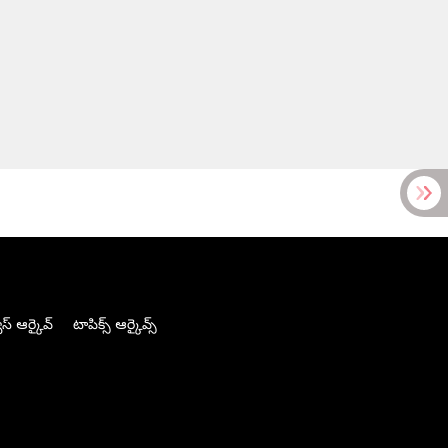
స్ ఆర్కైవ్
టాపిక్స్ ఆర్కైవ్స్