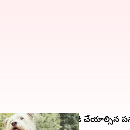
ు జాగ్రత్తగా చూసుకోవడానికి చేయాల్సిన 