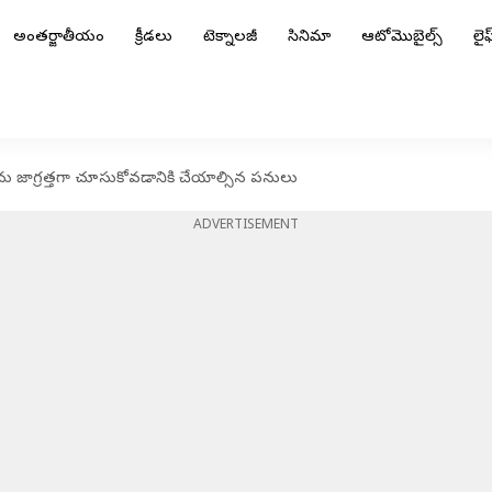
అంతర్జాతీయం
క్రీడలు
టెక్నాలజీ
సినిమా
ఆటోమొబైల్స్
లైఫ్
లను జాగ్రత్తగా చూసుకోవడానికి చేయాల్సిన పనులు
ADVERTISEMENT