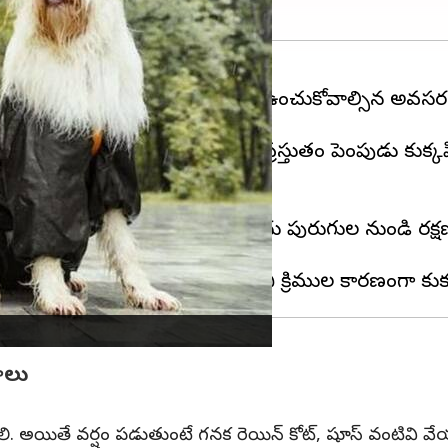
ునే జంతువులను కూడా జాగ్రత్తగా ఉంచుకోవాల్సిన అవసర
ెంపుడు జంతువులలో పెరుగుతాయి. ప్రస్తుతం పెంపుడు కుక్కప
రాలు
 అయితే వర్షం పడుతుంటే గనక రెయిన్ కోట్, షూస్ వంటివి వేయడం మర