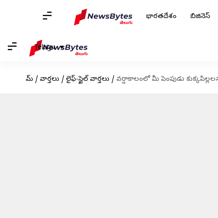
భారతదేశం
బిజినెస్
Telugu
హోమ్
/
వార్తలు
/
లైఫ్-స్టైల్ వార్తలు
/
వర్షాకాలంలో మీ పెంపుడు కుక్కపిల్ల