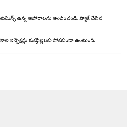
్స్, విటమిన్స్ ఉన్న ఆహారాలను అందించండి. ప్యాక్ చేసిన
ల ఇన్ఫెక్షన్లు కుక్కపిల్లలకు సోకకుండా ఉంటుంది.