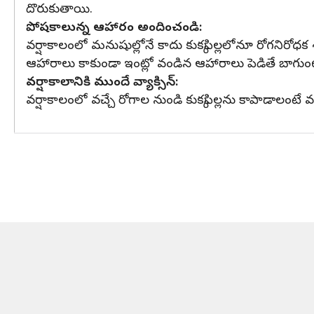
దొరుకుతాయి.
పోషకాలున్న ఆహారం అందించండి:
వర్షాకాలంలో మనుషుల్లోనే కాదు కుక్కపిల్లలోనూ రోగనిరోధక శక్త
ఆహారాలు కాకుండా ఇంట్లో వండిన ఆహారాలు పెడితే బాగుం
వర్షాకాలానికి ముందే వ్యాక్సిన్:
వర్షాకాలంలో వచ్చే రోగాల నుండి కుక్కపిల్లను కాపాడాలంటే వ