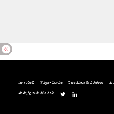
మా గురించి
గోప్యతా విధానం
నిబంధనలు & షరతులు
మమ్
మమ్మల్ని అనుసరించండి