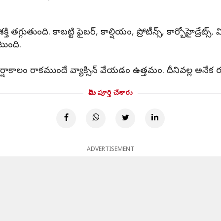
ి తగ్గుతుంది. కాబట్టి ఫైబర్, కాల్షియం, ప్రోటీన్స్, కార్బోహైడ్రేట
టుంది.
ర్షాకాలం రాకముందే వ్యాక్సిన్ వేయడం ఉత్తమం. దీనివల్ల అనేక రకా
మీరు పూర్తి చేశారు
ADVERTISEMENT