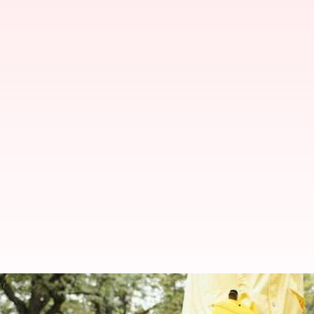
వర్షాకాలంలో మీ పెంపుడు కుక్కపిల్లలన