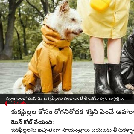
వ్రాసిన వారు
Jul 05, 2023
05:01 pm
Sriram Pranateja
ఈ వార్తాకథనం ఏంటి
వర్షాకాలం
వచ్చినపుడు మీరు మాత్రమే కాదు మీరు పెంచుక
పురుగుల
బెడద ఎక్కువగా ఉంటుంది.
కలుషితమైన నీరు, ఫంగల్ ఇన్ఫెక్షన్లు, జీర్ణసమస్యలు ప
పిడుదు పురుగుల బెడద నుండి తప్పించాలి
:
కలుషితమైన నీటికి దూరంగా ఉంచండి
:
వర్షాకాలంలో పెంపుడు కుక్కపిల్లను పెంచాలంటే తీసుకోవాల్సిన జాగ్రత్తలు
Details
కుక్కపిల్లల కోసం రోగనిరోధక శక్తిని పెంచే ఆహా
రెయిన్ కోట్ వేయండి:
కుక్కపిల్లలను ఖచ్చితంగా సాయంత్రాలు బయటకు తీసుకెళ్ళాలి.