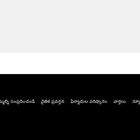
మల్ని సంప్రదించండి
నైతిక ప్రవర్తన
ఫిర్యాదుల పరిష్కారం
వార్తలు
న్యూ