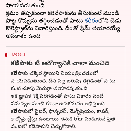
సాయపడుతుంది.
క్రమం తప్పకుండా కరివేపాకును తీసుకుంటే మొండి
పొట్ట కొవ్వును తగ్గించడంతో పాటు
శరీరం
లోని చెడు
కొలెస్ట్రాల్‌ను నివారిస్తుంది. దీంతో స్లిమ్ తయారయ్యే
Details
కరివేపాకు టీ ఆరోగ్యానికి చాలా మంచిది
కరివేపాకు చక్కెర స్థాయిని నియంత్రించడంలో
సాయపడుతుంది. దీని వల్ల బరువు తగ్గడంతో పాటు
కంటి చూపు మెరుగ్గా తయారవుతుంది.
ఇక జ్ఞాపక శక్తి పెరగడంతో పాటు వికారం వంటి
సమస్యల నుంచి కూడా ఉపశమనం లభిస్తుంది.
కరివేపాకులో ఫైబర్, ఫాస్పరస్, మెగ్నీషియం, కాపర్,
కార్బోహైడ్రేట్లు ఉంటాయి. కనుక రోజు వండుకునే ప్రతి
వంటలో కరివేపాకుని చేర్చుకోవాలి.