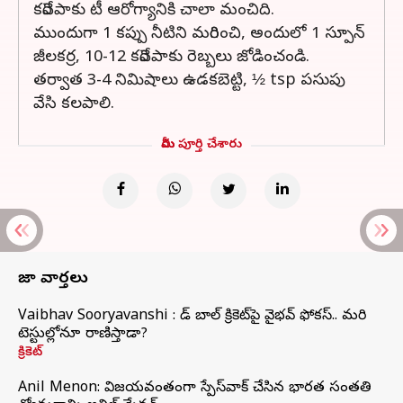
కరివేపాకు టీ ఆరోగ్యానికి చాలా మంచిది.
ముందుగా 1 కప్పు నీటిని మరిగించి, అందులో 1 స్పూన్
జీలకర్ర, 10-12 కరివేపాకు రెబ్బలు జోడించండి.
తర్వాత 3-4 నిమిషాలు ఉడకబెట్టి, ½ tsp పసుపు
వేసి కలపాలి.
మీరు పూర్తి చేశారు
తాజా వార్తలు
Vaibhav Sooryavanshi : రెడ్ బాల్ క్రికెట్‌పై వైభవ్ ఫోకస్.. మరి
టెస్టుల్లోనూ రాణిస్తాడా?
క్రికెట్
Anil Menon: విజయవంతంగా స్పేస్‌వాక్‌ చేసిన భారత సంతతి