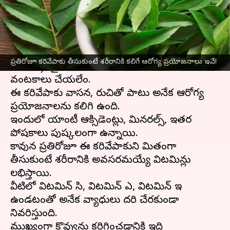
వ్రాసిన వారు
Dec 06, 2023
10:28 am
Jayachandra Akuri
ఈ వార్తాకథనం ఏంటి
భారతీయ వంటకాల్లో కరివేపాకు(Curry
ప్రతిరోజూ కరివేపాకు తీసుకుంటే శరీరానికి కలిగే ఆరోగ్య ప్రయోజనాలు ఇవే!
leaves)భాగమైపోయింది. ఇది లేకుండా ఎలాంటి
వంటకాలు చేయలేం.
ఈ కరివేపాకు వాసన, రుచితో పాటు అనేక ఆరోగ్య
ప్రయోజనాలను కలిగి ఉంది.
ఇందులో యాంటీ ఆక్సిడెంట్లు, మినరల్స్, ఇతర
పోషకాలు పుష్కలంగా ఉన్నాయి.
కావున ప్రతిరోజూ ఈ కరివేపాకుని మితంగా
తీసుకుంటే శరీరానికి అవసరమయ్యే విటమిన్లు
లభిస్తాయి.
వీటిలో విటమిన్ సి, విటమిన్ ఎ, విటమిన్ ఇ
ఉండటంతో అనేక వ్యాధులు దరి చేరకుండా
నివరిస్తుంది.
ముఖ్యంగా కొవ్వును కరిగించడానికి ఇది