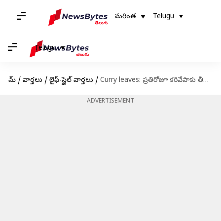
మరింత
Telugu
Telugu
హోమ్
/
వార్తలు
/
లైఫ్-స్టైల్ వార్తలు
/
Curry leaves: ప్రతిరోజూ కరివేపాకు తీసుకుంటే శరీరానికి కలిగే ఆరోగ్య ప్రయోజనాలు ఇవే!
ADVERTISEMENT