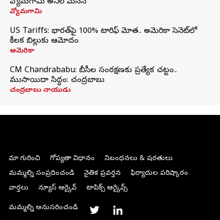
వ్యోమగామి అనిల్‌ మేనన్
వ్యోమగామి
US Tariffs: భారత్‌పై 100% టారిఫ్‌ మోత.. అమెరికా సెనెట్‌లో
కీలక బిల్లుకు ఆమోదం
అమెరికా
CM Chandrababu: బీసీల సంరక్షణకు ప్రత్యేక చట్టం..
ముసాయిదా సిద్ధం: చంద్రబాబు
చంద్రబాబు నాయుడు
మా గురించి
గోప్యతా విధానం
నిబంధనలు & షరతులు
మమ్మల్ని సంప్రదించండి
నైతిక ప్రవర్తన
ఫిర్యాదుల పరిష్కారం
వార్తలు
న్యూస్ ఆర్కైవ్
టాపిక్స్ ఆర్కైవ్స్
మమ్మల్ని అనుసరించండి