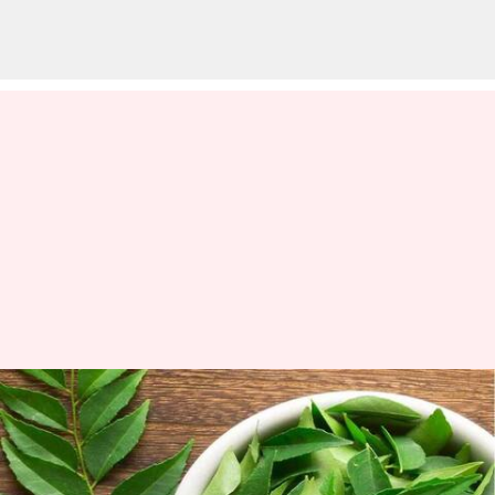
Curry leaves: ప్రతిరోజూ
కరివేపాకు తీసుకుంటే శరీరానికి కలిగే
ఆరోగ్య ప్రయోజనాలు ఇవే!