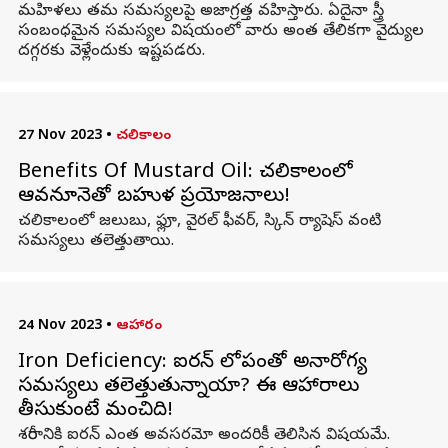
మహిళలు తమ సమస్యలపై అజాగ్రత్త వహిస్తారు. ఏదైనా స్త్రీ
సంబంధమైన సమస్యల విషయంలో వారు అంత తేలికగా వైద్యుల
దగ్గరకు వెళ్లేందుకు ఇష్టపడరు.
27 Nov 2023
•
చలికాలం
Benefits Of Mustard Oil: చలికాలంలో
ఆవనూనె‌తో బహుళ ప్రయోజనాలు!
చలికాలంలో జలుబు, ఫ్లూ, వైరల్ ఫీవర్, స్కిన్ ర్యాషెస్ వంటి
సమస్యలు తలెత్తుతాయి.
24 Nov 2023
•
ఆహారం
Iron Deficiency: ఐరన్ లోపంతో అనారోగ్య
సమస్యలు తలెత్తుతున్నాయా? ఈ ఆహారాలు
తీసుకుంటే మంచిది!
శరీరానికి ఐరన్ ఎంత అవసరమో అందరికీ తెలిసిన విషయమే.