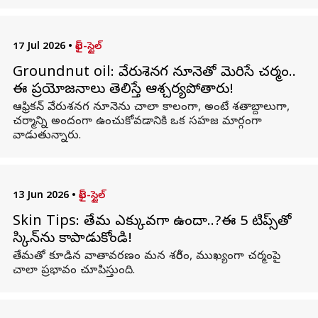
17 Jul 2026
•
లైఫ్-స్టైల్
Groundnut oil: వేరుశెనగ నూనెతో మెరిసే చర్మం..
ఈ ప్రయోజనాలు తెలిస్తే ఆశ్చర్యపోతారు!
ఆఫ్రికన్ వేరుశనగ నూనెను చాలా కాలంగా, అంటే శతాబ్దాలుగా,
చర్మాన్ని అందంగా ఉంచుకోవడానికి ఒక సహజ మార్గంగా
వాడుతున్నారు.
13 Jun 2026
•
లైఫ్-స్టైల్
Skin Tips: తేమ ఎక్కువగా ఉందా..?ఈ 5 టిప్స్‌తో
స్కిన్‌ను కాపాడుకోండి!
తేమతో కూడిన వాతావరణం మన శరీరం, ముఖ్యంగా చర్మంపై
చాలా ప్రభావం చూపిస్తుంది.