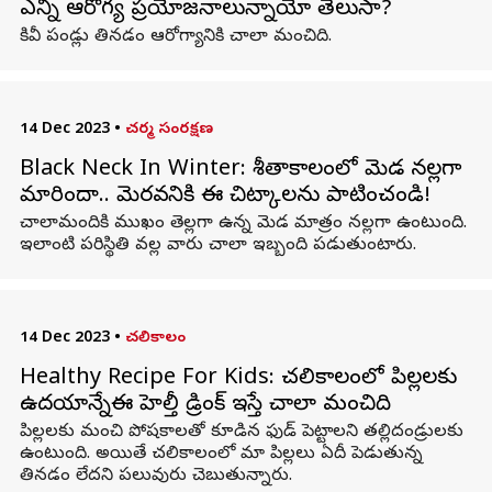
ఎన్ని ఆరోగ్య ప్రయోజనాలున్నాయో తెలుసా?
కివీ పండ్లు తినడం ఆరోగ్యానికి చాలా మంచిది.
14 Dec 2023
•
చర్మ సంరక్షణ
Black Neck In Winter: శీతాకాలంలో మెడ నల్లగా
మారిందా.. మెరవడానికి ఈ చిట్కాలను పాటించండి!
చాలామందికి ముఖం తెల్లగా ఉన్న మెడ మాత్రం నల్లగా ఉంటుంది.
ఇలాంటి పరిస్థితి వల్ల వారు చాలా ఇబ్బంది పడుతుంటారు.
14 Dec 2023
•
చలికాలం
Healthy Recipe For Kids: చలికాలంలో పిల్లలకు
ఉదయాన్నేఈ హెల్తీ డ్రింక్ ఇస్తే చాలా మంచిది
పిల్లలకు మంచి పోషకాలతో కూడిన ఫుడ్ పెట్టాలని తల్లిదండ్రులకు
ఉంటుంది. అయితే చలికాలంలో మా పిల్లలు ఏదీ పెడుతున్న
తినడం లేదని పలువురు చెబుతున్నారు.