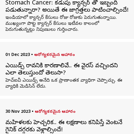
Stomach Cancer: కడుపు క్యాన్సర్ తో ఇబ్బంది
పడుతున్నారా? అయితే ఈ జాగ్రత్తలు పాటించాల్సిందే!
ఇండియాలో క్యాన్సర్ కేసులు రోజు రోజుకు పెరుగుతున్నాయి.
ముఖ్యంగా పొట్ట క్యాన్సర్ కేసులు ఇటీవల కాలంలో
పెరుగుతున్నట్లు నిపుణులు గుర్తించారు.
01 Dec 2023
•
ఆరోగ్యకరమైన ఆహారం
ఎయిడ్స్ రావడానికి కారణాలివే.. ఈ వైరస్ వచ్చిందని
ఎలా తెలుస్తుందో తెలుసా?
హెచ్ఐవీ ఎయిడ్స్ అనేది ఒక ప్రాణాంతక వ్యాధిగా చెప్పొచ్చు. ఈ
వ్యాధికి మెడిసిన్ లేదు.
30 Nov 2023
•
ఆరోగ్యకరమైన ఆహారం
మహిళలకు హెచ్చరిక.. ఈ లక్షణాలు కనిపిస్తే వెంటనే
గైనిక్ దగ్గరకు వెళ్లాల్సిందే!