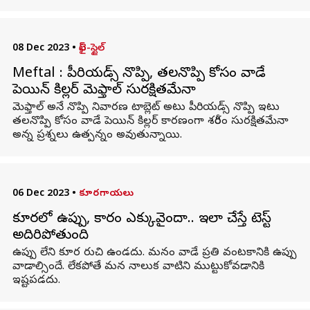
08 Dec 2023
•
లైఫ్-స్టైల్
Meftal : పీరియడ్స్ నొప్పి, తలనొప్పి కోసం వాడే
పెయిన్ కిల్లర్ మెఫ్తాల్ సురక్షితమేనా
మెఫ్తాల్ అనే నొప్పి నివారణ టాబ్లెట్ అటు పీరియడ్స్ నొప్పి ఇటు
తలనొప్పి కోసం వాడే పెయిన్ కిల్లర్ కారణంగా శరీరం సురక్షితమేనా
అన్న ప్రశ్నలు ఉత్పన్నం అవుతున్నాయి.
06 Dec 2023
•
కూరగాయలు
కూరలో ఉప్పు, కారం ఎక్కువైందా.. ఇలా చేస్తే టెస్ట్
అదిరిపోతుంది
ఉప్పు లేని కూర రుచి ఉండదు. మనం వాడే ప్రతి వంటకానికి ఉప్పు
వాడాల్సిందే. లేకపోతే మన నాలుక వాటిని ముట్టుకోవడానికి
ఇష్టపడదు.