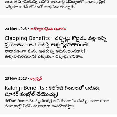
అయితే మారుతున్న ఆహార అలవాట్ల నేపథ్యంలో దాదాపు ప్రతి
ఒక్కరూ ఐరన్ లోపంతో బాధపడుతున్నారు.
24 Nov 2023
•
ఆరోగ్యకరమైన ఆహారం
Clapping Benefits : చప్పట్లు కొట్టడం వల్ల ఇన్ని
ప్రయోజనాలా..! తెలిస్తే ఆశ్చర్యపోతారంతే!
సాధారణంగా మనం ఇతరుల్ని అభినందించడానికి,
ఉత్సహపరచడానికి ఎక్కువగా చప్పట్లు కొడతాం.
23 Nov 2023
•
క్యాన్సర్
Kalonji Benefits : కలోంజి గింజలతో బరువు,
షూగర్ కంట్రోల్ చేయొచ్చు!
కలోంజి గింజలను నల్లజీలకర్ర అని కూడా పిలవచ్చు. చాలా రకాల
వంటకాల్లో వీటిని మసాలాగా ఉపయోగిస్తాం.