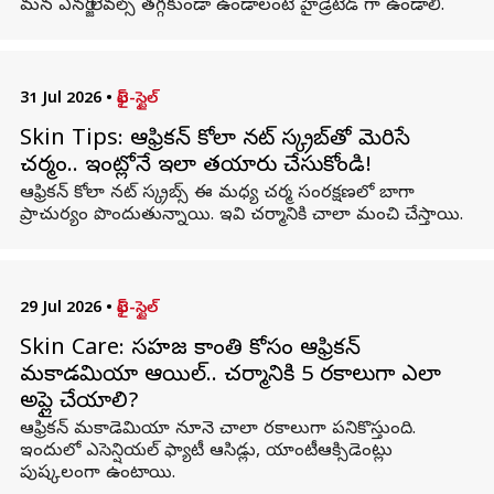
మన ఎనర్జీ లెవల్స్ తగ్గకుండా ఉండాలంటే హైడ్రేటెడ్ గా ఉండాలి.
31 Jul 2026
•
లైఫ్-స్టైల్
Skin Tips: ఆఫ్రికన్ కోలా నట్ స్క్రబ్‌తో మెరిసే
చర్మం.. ఇంట్లోనే ఇలా తయారు చేసుకోండి!
ఆఫ్రికన్ కోలా నట్ స్క్రబ్స్ ఈ మధ్య చర్మ సంరక్షణలో బాగా
ప్రాచుర్యం పొందుతున్నాయి. ఇవి చర్మానికి చాలా మంచి చేస్తాయి.
29 Jul 2026
•
లైఫ్-స్టైల్
Skin Care: సహజ కాంతి కోసం ఆఫ్రికన్
మకాడమియా ఆయిల్‌.. చర్మానికి 5 రకాలుగా ఎలా
అప్లై చేయాలి?
ఆఫ్రికన్ మకాడెమియా నూనె చాలా రకాలుగా పనికొస్తుంది.
ఇందులో ఎసెన్షియల్ ఫ్యాటీ ఆసిడ్లు, యాంటీఆక్సిడెంట్లు
పుష్కలంగా ఉంటాయి.