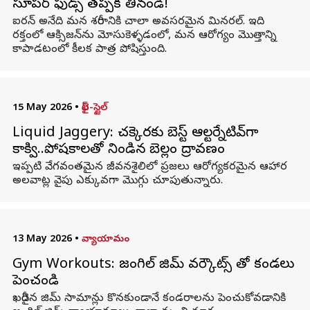
సూపర్ ఫుడ్స్ తప్పక తినండి!
ఐరన్ అనేది మన శరీరానికి చాలా అవసరమైన మినరల్. ఇది
రక్తంలో ఆక్సిజన్‌ను మోసుకెళ్ళడంలో, మన ఆరోగ్యం మొత్తాన్ని
కాపాడటంలో కీలక పాత్ర పోషిస్తుంది.
15 May 2026
•
లైఫ్-స్టైల్
Liquid Jaggery: చక్కెరకు బెస్ట్ ఆల్టర్నేటివ్‌గా
కాక్వి..పోషకాలతో నిండిన బెల్లం ద్రావణం
ఇప్పటి వేగవంతమైన జీవనశైలిలో ప్రజలు ఆరోగ్యకరమైన ఆహార
అలవాట్ల వైపు ఎక్కువగా మొగ్గు చూపుతున్నారు.
13 May 2026
•
వ్యాయామం
Gym Workouts: జంగిల్ జిమ్ వర్కౌట్స్ తో కండలు
పెంచండి
ఖరీదైన జిమ్ సామాన్లు కొనకుండానే కండరాలను పెంచుకోవడానికి