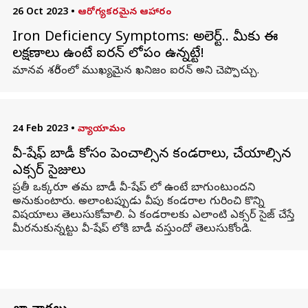
26 Oct 2023
•
ఆరోగ్యకరమైన ఆహారం
Iron Deficiency Symptoms: అలెర్ట్.. మీకు ఈ
లక్షణాలు ఉంటే ఐరన్ లోపం ఉన్నట్టే!
మానవ శరీరంలో ముఖ్యమైన ఖనిజం ఐరన్ అని చెప్పొచ్చు.
24 Feb 2023
•
వ్యాయామం
వీ-షేఫ్ బాడీ కోసం పెంచాల్సిన కండరాలు, చేయాల్సిన
ఎక్సర్ సైజులు
ప్రతీ ఒక్కరూ తమ బాడీ వీ-షేప్ లో ఉంటే బాగుంటుందని
అనుకుంటారు. అలాంటప్పుడు వీపు కండరాల గురించి కొన్ని
విషయాలు తెలుసుకోవాలి. ఏ కండరాలకు ఎలాంటి ఎక్సర్ సైజ్ చేస్తే
మీరనుకున్నట్టు వీ-షేప్ లోకి బాడీ వస్తుందో తెలుసుకోండి.