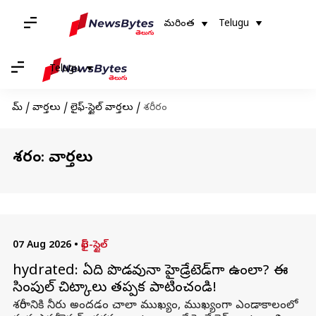
మరింత
Telugu
Telugu
హోమ్
/
వార్తలు
/
లైఫ్-స్టైల్ వార్తలు
/
శరీరం
శరీరం: వార్తలు
07 Aug 2026
•
లైఫ్-స్టైల్
hydrated: ఏడాది పొడవునా హైడ్రేటెడ్‌గా ఉండాలా? ఈ
సింపుల్ చిట్కాలు తప్పక పాటించండి!
శరీరానికి నీరు అందడం చాలా ముఖ్యం, ముఖ్యంగా ఎండాకాలంలో