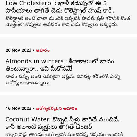
Low Cholesterol : ఖాళీ కడుపుతో ఈ 5
పానీయాలు తాగితే చెడు కొలెస్ట్రాల్‌ హుష్ కాకీ..
కొలెస్ట్రాల్‌ అంటే చాలా మందికి ఇప్పటికీ హడల్. ప్రతీ శరీరానికి కొంత
మొత్తంలో కొవ్వులు అవసరం కానీ చెడు కొవ్వులు అక్కర్లేదు.
20 Nov 2023
•
ఆహారం
Almonds in winters : శీతాకాలంలో బాదం
తింటున్నారా.. ఇవి మీకోసమేే
బాదం పప్పు అంటే ఎవరికైనా ఇష్టమే. దీనివల్ల శరీరంలోకి ఎన్నో
ఆరోగ్య లాభాలున్నాయి.
16 Nov 2023
•
ఆరోగ్యకరమైన ఆహారం
Coconut Water: కొబ్బరి నీళ్లు తాగితే మంచిదే..
కానీ అలాంటి వ్యక్తులు తాగితే డేంజర్
కొబ్బరి నీళ్లు తాగడం ఆరోగ్యానికి మంచిదన్న విషయం అందరికీ