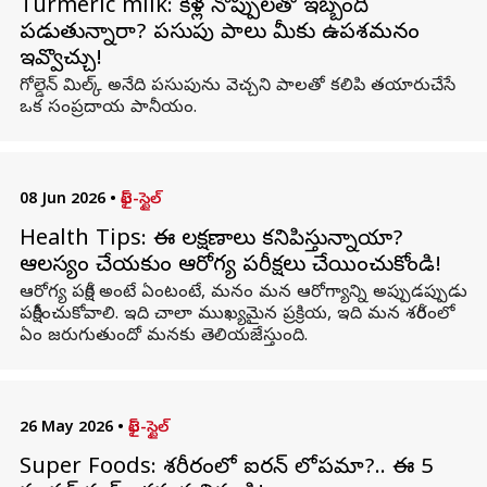
Turmeric milk: కీళ్ల నొప్పులతో ఇబ్బంది
పడుతున్నారా? పసుపు పాలు మీకు ఉపశమనం
ఇవ్వొచ్చు!
గోల్డెన్ మిల్క్ అనేది పసుపును వెచ్చని పాలతో కలిపి తయారుచేసే
ఒక సంప్రదాయ పానీయం.
08 Jun 2026
•
లైఫ్-స్టైల్
Health Tips: ఈ లక్షణాలు కనిపిస్తున్నాయా?
ఆలస్యం చేయకుండా ఆరోగ్య పరీక్షలు చేయించుకోండి!
ఆరోగ్య పరీక్ష అంటే ఏంటంటే, మనం మన ఆరోగ్యాన్ని అప్పుడప్పుడు
పరీక్షించుకోవాలి. ఇది చాలా ముఖ్యమైన ప్రక్రియ, ఇది మన శరీరంలో
ఏం జరుగుతుందో మనకు తెలియజేస్తుంది.
26 May 2026
•
లైఫ్-స్టైల్
Super Foods: శరీరంలో ఐరన్ లోపమా?.. ఈ 5