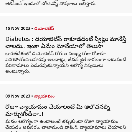
తెలిసిందే. ఇందులో బోలెడెన్నీ పోషకాలు లభిస్తారు.
15 Nov 2023
•
డయాబెటిస్
Diabetes : డయాబెటీస్ రాకూడదంటే స్వీట్లు మానేస్తే
చాలదు.. ఇంకా ఏమేం మానేయాలో తెలుసా
భారతదేశంలో డయాబెటిస్ రోగుల సంఖ్య రోజు రోజుకూ
పెరిగిపోతోంది.ఆహారపు అలవాట్లు, జీవన శైలే కారణంగా ఇటువంటి
పరిణామాలు ఎదురవుతున్నాయని ఆరోగ్య నిపుణులు
అంటున్నారు.
09 Nov 2023
•
వ్యాయామం
రోజూ వ్యాయామం చేయాలంటే మీ ఆలోచనల్ని
మార్చుకోండిలా..!
మనం ఆరోగ్యంగా ఉండాలంటే తప్పకుండా రోజూ వ్యాయామం
చేయడం అవసరం. చాలామంది వాకింగ్, వ్యాయామాలు చేయాలని