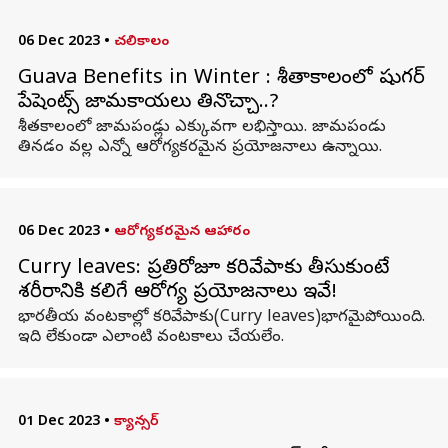
06 Dec 2023
•
చలికాలం
Guava Benefits in Winter : శీతాకాలంలో షుగర్
పేషెంట్స్ జామకాయలు తినొచ్చా..?
శీతకాలంలో జామపండ్లు ఎక్కువగా లభిస్తాయి. జామపండు
తినడం వల్ల ఎన్నో ఆరోగ్యకరమైన ప్రయోజనాలు ఉన్నాయి.
06 Dec 2023
•
ఆరోగ్యకరమైన ఆహారం
Curry leaves: ప్రతిరోజూ కరివేపాకు తీసుకుంటే
శరీరానికి కలిగే ఆరోగ్య ప్రయోజనాలు ఇవే!
భారతీయ వంటకాల్లో కరివేపాకు(Curry leaves)భాగమైపోయింది.
ఇది లేకుండా ఎలాంటి వంటకాలు చేయలేం.
01 Dec 2023
•
క్యాన్సర్