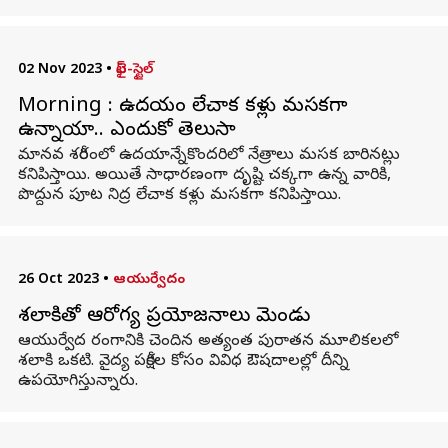
02 Nov 2023
•
లైఫ్-స్టైల్
Morning : ఉదయం లేచాక కళ్లు మసకగా
ఉన్నాయా.. ఎందుకో తెలుసా
మానవ శరీరంలో ఉదయాన్నేకొందరిలో నేత్రాలు మసక బారినట్లు
కనిపిస్తాయి. అయితే సాధారణంగా దృష్టి చక్కగా ఉన్న వారికి,
పొద్దున పూట నిద్ర లేచాక కళ్లు మసకగా కనిపిస్తాయి.
26 Oct 2023
•
ఆయుర్వేదం
శలాకితో ఆరోగ్య ప్రయోజనాలు మెండు
ఆయుర్వేద రంగానికి చెందిన అత్యంత పురాతన మూలికలలో
శలాకి ఒకటి. వైద్య పరీక్షల కోసం వివిధ ఔషదాలల్లో దీన్ని
ఉపయోగిస్తున్నారు.