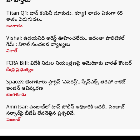
తాజా వార్తలు
Titan Q1: టైటాన్ కంపెనీ దూకుడు.. క్యూ1 లాభం ఏకంగా 65
శాతం పెరుగుదల..
బంగారం
Vishal: ఉదయనిధి అరెస్ట్‌ ఊహించలేదు.. ఇదంతా పొలిటికల్
గేమ్ : విశాల్ సంచలన వ్యాఖ్యలు
విశాల్
FCRA Bill: విదేశీ నిధుల నియంత్రణపై అమెరికాకు భారత్‌ కౌంటర్
కేంద్ర ప్రభుత్వం
SpaceX: బెంగళూరు స్టార్టప్‌ 'ఎవరెస్ట్'.. స్పేస్‌ఎక్స్ తరహా రాకెట్‌
ఇంజిన్‌ ఆవిష్కరణ
బెంగళూరు
Amritsar: పంజాబ్‌లో టాప్ పోలీస్ అధికారికి బదిలీ.. పంజాబ్
సర్కార్‌పై బీజేపీ లేవనెత్తిన ప్రశ్నలివే..
పంజాబ్