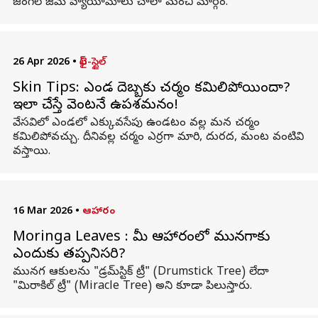
జంగిల్ జిమ్ వ్యాయామాలు చాలా మంచి మార్గం.
26 Apr 2026
•
లైఫ్-స్టైల్
Skin Tips: ఎండ దెబ్బకు చర్మం కమిలిపోయిందా?
ఇలా చేస్తే వెంటనే ఉపశమనం!
వేసవిలో ఎండలో ఎక్కువసేపు ఉండటం వల్ల మన చర్మం
కమిలిపోవచ్చు. దీనివల్ల చర్మం ఎర్రగా మారి, దురద, మంట వంటివి
వస్తాయి.
16 Mar 2026
•
ఆహారం
Moringa Leaves : మీ ఆహారంలో మునగాకు
ఎందుకు తప్పనిసరి?
మునగ ఆకులను "డ్రమ్‌స్టిక్ ట్రీ" (Drumstick Tree) లేదా
"మిరాకిల్ ట్రీ" (Miracle Tree) అని కూడా పిలుస్తారు.