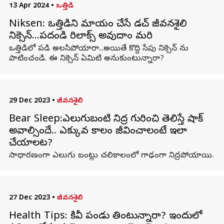
13 Apr 2024
•
ఒత్తిడి
Niksen: ఒత్తిడిని మాయం చేసే డచ్ జీవనశైలి
నిక్సెన్...పదండి రిలాక్స్​ అవుదాం మరి
ఒత్తిడిలో పడి అలసిపోయారా...అయితే కొద్ది సేపు నిక్సెన్ ను
పాటించండి. ఈ నిక్సెన్ ఏమిటి అనుకుంటున్నారా?
29 Dec 2023
•
జీవనశైలి
Bear Sleep:ఎలుగుబంటి నిద్ర గురించి తెలిస్తే షాక్
అవాల్సిందే.. ఎక్కువ కాలం జీవించాలంటే ఇలా
చేయాలట?
సాధారణంగా ఎలుగు బంట్లు చలికాలంలో గాఢంగా నిద్రపోయాయి.
27 Dec 2023
•
జీవనశైలి
Health Tips: కివీ పండు తింటున్నారా? ఇందులో