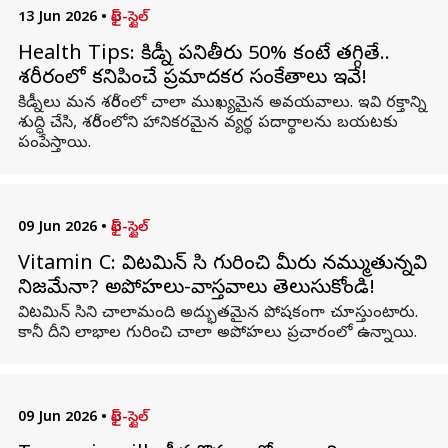
13 Jun 2026
•
లైఫ్-స్టైల్
Health Tips: కిడ్నీ పనితీరు 50% కంటే తగ్గితే..
శరీరంలో కనిపించే ప్రమాదకర సంకేతాలు ఇవే!
కిడ్నీలు మన శరీరంలో చాలా ముఖ్యమైన అవయవాలు. ఇవి రక్తాన్ని
శుద్ధి చేసి, శరీరంలోని హానికరమైన వ్యర్థ పదార్థాలను బయటకు
పంపేస్తాయి.
09 Jun 2026
•
లైఫ్-స్టైల్
Vitamin C: విటమిన్ సి గురించి మీరు నమ్ముతున్నవి
నిజమేనా? అపోహలు-వాస్తవాలు తెలుసుకోండి!
విటమిన్ సిని చాలామంది అద్భుతమైన పోషకంగా చూస్తుంటారు.
కానీ దీని లాభాల గురించి చాలా అపోహలు ప్రచారంలో ఉన్నాయి.
09 Jun 2026
•
లైఫ్-స్టైల్