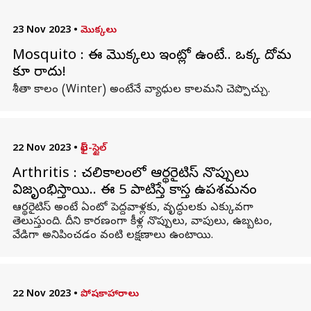
23 Nov 2023
•
మొక్కలు
Mosquito : ఈ మొక్కలు ఇంట్లో ఉంటే.. ఒక్క దోమ
కూడా రాదు!
శీతా కాలం (Winter) అంటేనే వ్యాధుల కాలమని చెప్పొచ్చు.
22 Nov 2023
•
లైఫ్-స్టైల్
Arthritis : చలికాలంలో ఆర్థరైటిస్ నొప్పులు
విజృంభిస్తాయి.. ఈ 5 పాటిస్తే కాస్త ఉపశమనం
ఆర్థరైటిస్ అంటే ఏంటో పెద్దవాళ్లకు, వృద్ధులకు ఎక్కువగా
తెలుస్తుంది. దీని కారణంగా కీళ్ల నొప్పులు, వాపులు, ఉబ్బటం,
వేడిగా అనిపించడం వంటి లక్షణాలు ఉంటాయి.
22 Nov 2023
•
పోషకాహారాలు