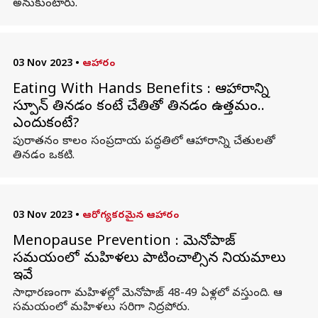
అనుకుంటారు.
03 Nov 2023
•
ఆహారం
Eating With Hands Benefits : ఆహారాన్ని
స్పూన్ తినడం కంటే చేతితో తినడం ఉత్తమం..
ఎందుకంటే?
పురాతనం కాలం సంప్రదాయ పద్ధతిలో ఆహారాన్ని చేతులతో
తినడం ఒకటి.
03 Nov 2023
•
ఆరోగ్యకరమైన ఆహారం
Menopause Prevention : మెనోపాజ్
సమయంలో మహిళలు పాటించాల్సిన నియమాలు
ఇవే
సాధారణంగా మహిళల్లో మెనోపాజ్ 48-49 ఏళ్లలో వస్తుంది. ఆ
సమయంలో మహిళలు సరిగా నిద్రపోరు.