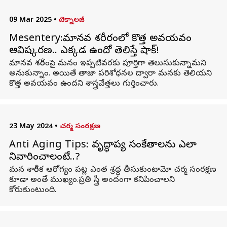
09 Mar 2025
•
టెక్నాలజీ
Mesentery:మానవ శరీరంలో కొత్త అవయవం
ఆవిష్కరణ.. ఎక్కడ ఉందో తెలిస్తే షాక్!
మానవ శరీరంపై మనం ఇప్పటివరకు పూర్తిగా తెలుసుకున్నామని
అనుకున్నాం. అయితే తాజా పరిశోధనల ద్వారా మనకు తెలియని
కొత్త అవయవం ఉందని శాస్త్రవేత్తలు గుర్తించారు.
23 May 2024
•
చర్మ సంరక్షణ
Anti Aging Tips: వృద్ధాప్య సంకేతాలను ఎలా
నివారించాలంటే..?
మన శారీరక ఆరోగ్యం పట్ల ఎంత శ్రద్ధ తీసుకుంటామో చర్మ సంరక్షణ
కూడా అంతే ముఖ్యం.ప్రతి స్త్రీ అందంగా కనిపించాలని
కోరుకుంటుంది.