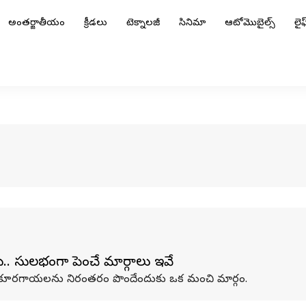
అంతర్జాతీయం
క్రీడలు
టెక్నాలజీ
సినిమా
ఆటోమొబైల్స్
లైఫ్
. సులభంగా పెంచే మార్గాలు ఇవే
ా కూరగాయలను నిరంతరం పొందేందుకు ఒక మంచి మార్గం.