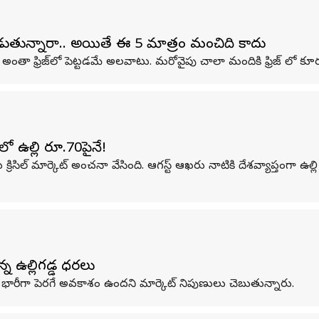
డుతున్నారా.. అయితే ఈ 5 మాత్రం మంచిది కాదు
 అంతా ఫ్రిజ్‌లో పెట్టడమే అలవాటు. మరోవైపు చాలా మందికి ఫ్రిజ్ లో 
లో ఉల్లి రూ.70పైనే!
సిల్ మార్కెట్ అంచనా వేసింది. ఆగస్ట్ ఆఖరు నాటికి దేశవ్యాప్తంగా ఉల్లి
న ఉల్లిగడ్డ ధరలు
 భారీగా పెరగే అవకాశం ఉందని మార్కెట్ నిపుణులు చెబుతున్నారు.