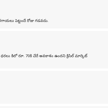
కూరగాయలు పెట్టందే రోజు గడవదు.
 ధరలు కిలో రూ. 70కి చేరే అవకాశం ఉందని క్రిసిల్ మార్కెట్