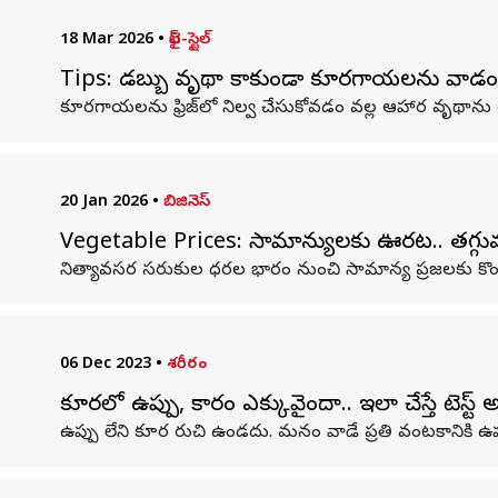
18 Mar 2026
•
లైఫ్-స్టైల్
Tips: డబ్బు వృథా కాకుండా కూరగాయలను వాడం
కూరగాయలను ఫ్రిజ్‌లో నిల్వ చేసుకోవడం వల్ల ఆహార వృథాను 
20 Jan 2026
•
బిజినెస్
Vegetable Prices: సామాన్యులకు ఊరట.. తగ్
నిత్యావసర సరుకుల ధరల భారం నుంచి సామాన్య ప్రజలకు కొం
06 Dec 2023
•
శరీరం
కూరలో ఉప్పు, కారం ఎక్కువైందా.. ఇలా చేస్తే టెస్ట్ 
ఉప్పు లేని కూర రుచి ఉండదు. మనం వాడే ప్రతి వంటకానికి ఉప్