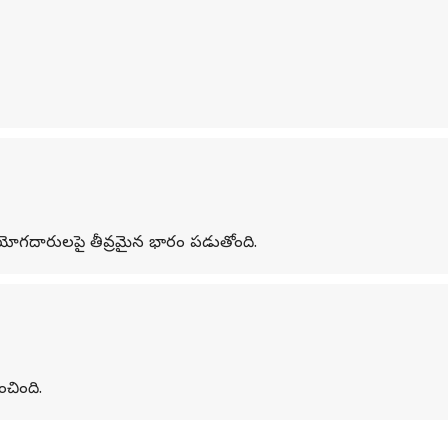
యోగదారులపై తీవ్రమైన భారం పడుతోంది.
ంచింది.