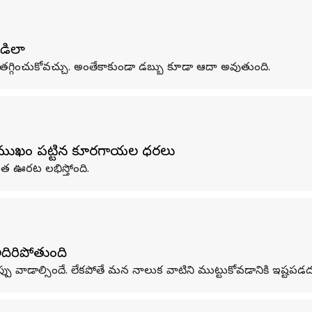
డిలా
తగ్గించుకోవచ్చు. అంతేకాకుండా డబ్బు కూడా ఆదా అవుతుంది.
గుముఖం పట్టిన కూరగాయల ధరలు
త ఊరట లభిస్తోంది.
అదిరిపోతుంది
పు వాడాల్సిందే. లేకపోతే మన నాలుక వాటిని ముట్టుకోవడానికి ఇష్టపడద