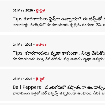
02 May 2026
•
లైఫ్-స్టైల్
Tips:కూరగాయలు ఫ్రెష్‌గా ఉన్నాయా? ఈ టిప్స్‌తో ఈ
చాలాసార్లు మార్కెట్‌లో కూరగాయలకు కృత్రిమ రంగులు వేసి, అవి
24 Mar 2026
•
ఆహారం
Tips: కూరగాయలు వృథా కాకుండా.. నిల్వ చేసుకో
కూరగాయలను నిల్వ చేసుకోవడం వల్ల ఆహారం వృథా అవ్వకుం
23 Mar 2026
•
లైఫ్-స్టైల్
Bell Peppers : వంటగదిలో కచ్చితంగా ఉండాల్సింది
చాలామంది ఇళ్లలో బెల్ పెప్పర్స్ తప్పకుండా ఉంటాయి. దీనికి