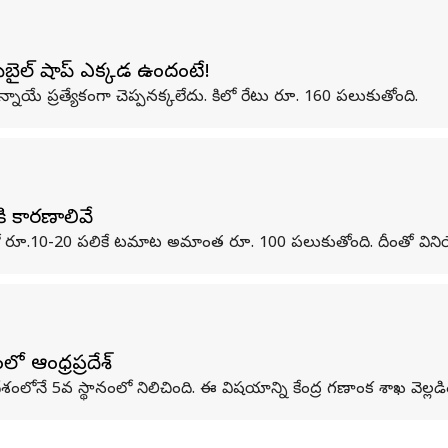
మొబైల్ షాప్ ఎక్కడ ఉందంటే!
్రత్యేకంగా చెప్పనక్కలేదు. కిలో రేటు రూ. 160 పలుకుతోంది.
 కారణాలివే
లో రూ.10-20 పలికే టమాట అమాంత రూ. 100 పలుకుతోంది. దీంతో విని
ో ఆంధ్రప్రదేశ్
ంలోనే 5వ స్థానంలో నిలిచింది. ఈ విషయాన్ని కేంద్ర గణాంక శాఖ వెల్లడి