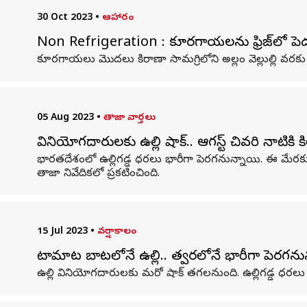
30 Oct 2023
•
ఆహారం
Non Refrigeration : కూరగాయలను ఫ్రిజ్‌లో పె
కూరగాయలు మొదలు కిరాణా సామగ్రిలోని అల్లం వెల్లుల్లి వరకు
05 Aug 2023
•
తాజా వార్తలు
వినియోగదారులకు ఉల్లి షాక్.. ఆగస్ట్ చివరి నాటికి కి
భారతదేశంలో ఉల్లిగడ్డ ధరలు భారీగా పెరగనున్నాయి. ఈ మేరకు క్రి
తాజా నివేదికలో ప్రకటించింది.
15 Jul 2023
•
వర్షాకాలం
టామాట బాటలోనే ఉల్లి.. త్వరలోనే భారీగా పెరగనున్
ఉల్లి వినియోగదారులకు మరో షాక్ తగలనుంది. ఉల్లిగడ్డ ధరలు