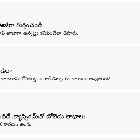
జీగా గుర్తించండి
 తాజాగా ఉన్నట్లు కనిపించేలా చేస్తారు.
ండిలా
డా చూసుకోవచ్చు. అలాగే డబ్బు కూడా ఆదా అవుతుంది.
దే..క్యాప్సికమ్‌తో బోలెడు లాభాలు
 ఒక కారణం ఉంది.