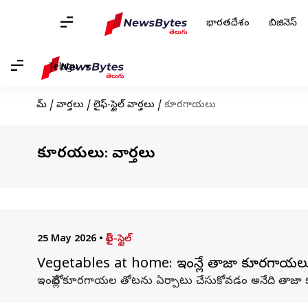
భారతదేశం
బిజినెస్
Telugu
హోమ్
/
వార్తలు
/
లైఫ్-స్టైల్ వార్తలు
/
కూరగాయలు
కూరగాయలు: వార్తలు
25 May 2026
•
లైఫ్-స్టైల్
Vegetables at home: ఇంట్లోనే తాజా కూరగాయలు.
ఇంట్లోనే కూరగాయల తోటను ఏర్పాటు చేసుకోవడం అనేది తాజ