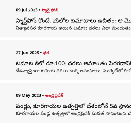
09 Jul 2023
•
స్మార్ట్ ఫోన్
స్మార్ట్‌ఫోన్ కొంటే, 2కిలోల టమాటాలు ఉచితం; ఆ 
నిత్యావసర కూరగాయ అయిన టమాట ధరలు ఎలా మండుతున్నాయే ప
27 Jun 2023
•
ధర
టమాట కిలో రూ.100; ధరలు అమాంతం పెరగడానికి
దేశవ్యాప్తంగా టమాట ధరలు చుక్కలనంటాయి. మార్కెట్‌లో కి
09 May 2023
•
ఆంధ్రప్రదేశ్
పండ్లు, కూరగాయల ఉత్పత్తిలో దేశంలోనే 5వ స్థానంల
కూరగాయల పండ్ల ఉత్పత్తిలో ఆంధ్రప్రదేశ్ ఘనత సాధించింది. దేశ