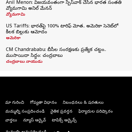
Anil Menon: విజయవంతంగా స్పేస్‌వాక్‌ చేసిన భారత సంతతి
వ్యోమగామి అనిల్‌ మేనన్
వ్యోమగామి
US Tariffs: భారత్‌పై 100% టారిఫ్‌ మోత.. అమెరికా సెనెట్‌లో
కీలక బిల్లుకు ఆమోదం
అమెరికా
CM Chandrababu: బీసీల సంరక్షణకు ప్రత్యేక చట్టం..
ముసాయిదా సిద్ధం: చంద్రబాబు
చంద్రబాబు నాయుడు
మా గురించి
గోప్యతా విధానం
నిబంధనలు & షరతులు
మమ్మల్ని సంప్రదించండి
నైతిక ప్రవర్తన
ఫిర్యాదుల పరిష్కారం
వార్తలు
న్యూస్ ఆర్కైవ్
టాపిక్స్ ఆర్కైవ్స్