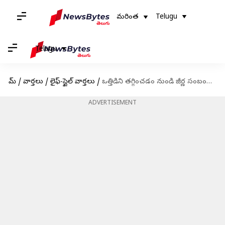
మరింత
Telugu
Telugu
హోమ్
/
వార్తలు
/
లైఫ్-స్టైల్ వార్తలు
/
ఒత్తిడిని తగ్గించడం నుండి జీర్ణ సంబంధ సమస్యలను దూరం చేసే పుదీనా ప్రయోజనాలు
ADVERTISEMENT