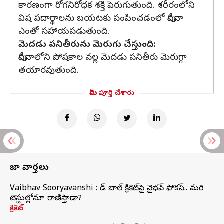
కారణంగా రోగనిరోధక శక్తి పెరుగుతుంది. శరీరంలోని
విష పదార్థాలను బయటకు పంపించడంలో పుదీనా
ఎంతో సహాయపడుతుంది.
మెదడు పనితీరును మెరుగు చేస్తుంది:
పుదీనాలోని పోషకాల వల్ల మెదడు పనితీరు మెరుగ్గా
తయారవుతుంది.
మీరు పూర్తి చేశారు
తాజా వార్తలు
Vaibhav Sooryavanshi : రెడ్ బాల్ క్రికెట్‌పై వైభవ్ ఫోకస్.. మరి
టెస్టుల్లోనూ రాణిస్తాడా?
క్రికెట్