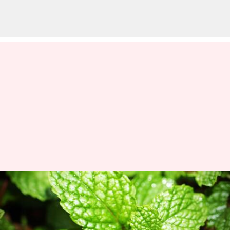
ఒత్తిడిని తగ్గించడం నుండి జీర్ణ
సంబంధ సమస్యలను దూరం చేసే
పుదీనా ప్రయోజనాలు