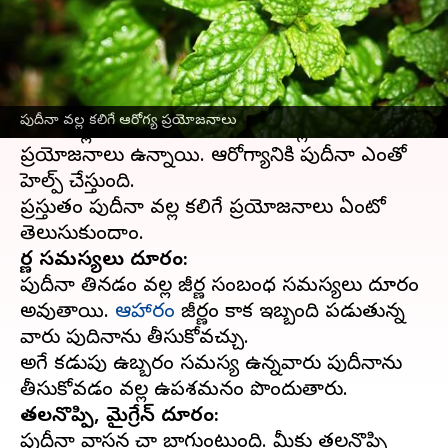
వ్రాసిన వారు
Oct 12, 2023
01:10 pm
Sriram Pranateja
ఈ వార్తాకథనం ఏంటి
కూరలకు, సలాడ్లకు, కాక్ టెయిల్ వంటి వాటికి అదనపు
పుదీనా వల్ల కలిగే ఆరోగ్య ప్రయోజనాలు
రుచిని, ఫ్లేవర్ ని అందించే పుదీనా వల్ల అనేక
ప్రయోజనాలు ఉన్నాయి. ఆరోగ్యానికి పుదీనా ఎంతో
హెల్ప్ చేస్తుంది.
ప్రస్తుతం పుదీనా వల్ల కలిగే ప్రయోజనాలు ఏంటో
జీర్ణ సమస్యలు దూరం:
పుదీనా తినడం వల్ల జీర్ణ సంబంధ సమస్యలు దూరం
అవుతాయి.
ఆహారం
జీర్ణం కాక ఇబ్బంది పడుతున్న
వారు పుదినాను తీసుకోవచ్చు.
అలాగే కడుపు ఉబ్బరం సమస్య ఉన్నవారు పుదీనాను
తలనొప్పి, మైగ్రేన్ దూరం:
పుదీనా వాసన చాలా బాగుంటుంది. మీకు తలనొప్పి