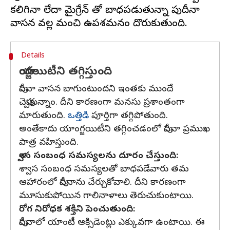
కలిగినా లేదా మైగ్రేన్ తో బాధపడుతున్నా పుదీనా
Details
యాంగ్జయిటీని తగ్గిస్తుంది
పుదీనా వాసన బాగుంటుందని ఇంతకు ముందే
చెప్పుకున్నాం. దీని కారణంగా మనసు ప్రశాంతంగా
మారుతుంది.
ఒత్తిడి
పూర్తిగా తగ్గిపోతుంది.
అంతేకాదు యాంగ్జయిటీని తగ్గించడంలో పుదీనా ప్రముఖ
పాత్ర వహిస్తుంది.
శ్వాస సంబంధ సమస్యలను దూరం చేస్తుంది:
శ్వాస సంబంధ సమస్యలతో బాధపడేవారు తమ
ఆహారంలో పుదీనాను చేర్చుకోవాలి. దీని కారణంగా
మూసుకుపోయిన గాలినాళాలు తెరుచుకుంటాయి.
రోగ నిరోధక శక్తిని పెంచుతుంది:
పుదీనాలో యాంటీ ఆక్సిడెంట్లు ఎక్కువగా ఉంటాయి. ఈ