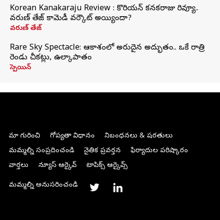
Korean Kanakaraju Review : కొరియన్ కనకరాజు రివ్యూ..
వరుణ్ తేజ్ కామెడీ వర్కౌట్ అయ్యిందా?
వరుణ్ తేజ్
Rare Sky Spectacle: ఆకాశంలో అరుదైన అద్భుతం.. ఒకే రాత్రి
రెండు చీకట్లు, ఉల్కాపాతం
స్పెయిన్
మా గురించి
గోప్యతా విధానం
నిబంధనలు & షరతులు
మమ్మల్ని సంప్రదించండి
నైతిక ప్రవర్తన
ఫిర్యాదుల పరిష్కారం
వార్తలు
న్యూస్ ఆర్కైవ్
టాపిక్స్ ఆర్కైవ్స్
మమ్మల్ని అనుసరించండి