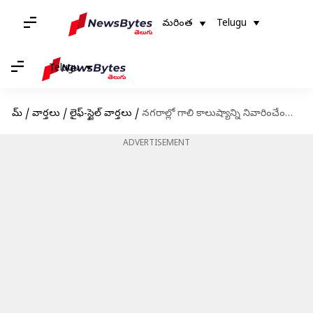
మరింత
Telugu
Telugu
హోమ్
/
వార్తలు
/
లైఫ్-స్టైల్ వార్తలు
/
నగరాల్లో గాలి కాలుష్యాన్ని నివారించేందుకు లిక్విడ్ ట్రీస్ వచ్చేస్తున్నాయ్
ADVERTISEMENT