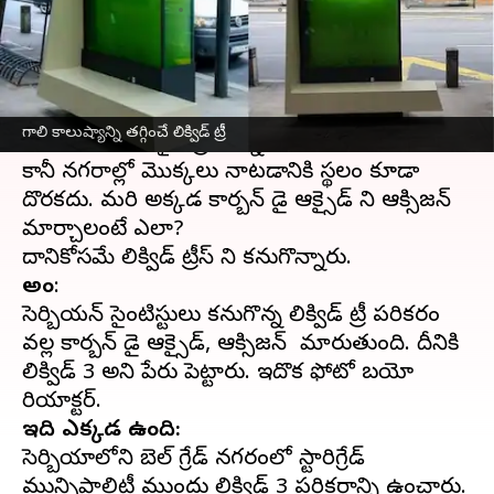
వ్రాసిన వారు
Mar 24, 2023
03:55 pm
Sriram Pranateja
ఈ వార్తాకథనం ఏంటి
గాలి కాలుష్యాన్ని నివారించడానికి మొక్కలు
గాలి కాలుష్యాన్ని తగ్గించే లిక్విడ్ ట్రీ
నాటడమనేది సరైన ప్రయత్నమని అందరికీ తెలుసు.
కానీ నగరాల్లో మొక్కలు నాటడానికి స్థలం కూడా
దొరకదు. మరి అక్కడ కార్బన్ డై ఆక్సైడ్ ని ఆక్సిజన్ గా
మార్చాలంటే ఎలా?
అంటే
:
సెర్బియన్ సైంటిస్టులు కనుగొన్న లిక్విడ్ ట్రీ పరికరం
వల్ల కార్బన్ డై ఆక్సైడ్, ఆక్సిజన్ గా మారుతుంది. దీనికి
లిక్విడ్ 3 అని పేరు పెట్టారు. ఇదొక ఫోటో బయో
ఇది ఎక్కడ ఉంది:
సెర్బియాలోని బెల్ గ్రేడ్ నగరంలో స్టారిగ్రేడ్
మున్సిపాలిటీ ముందు లిక్విడ్ 3 పరికరాన్ని ఉంచారు.