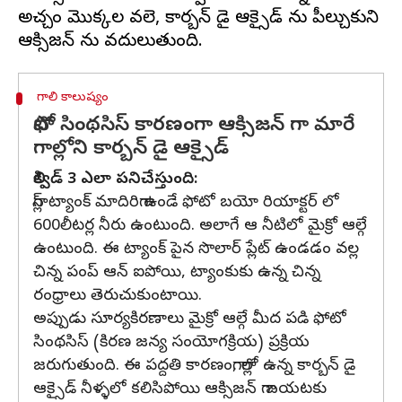
అచ్చం మొక్కల వలె, కార్బన్ డై ఆక్సైడ్ ను పీల్చుకుని
గాలి కాలుష్యం
ఫోటో సింథసిస్ కారణంగా ఆక్సిజన్ గా మారే
గాల్లోని కార్బన్ డై ఆక్సైడ్
లిక్విడ్ 3 ఎలా పనిచేస్తుంది:
గ్లాస్ ట్యాంక్ మాదిరిగా ఉండే ఫోటో బయో రియాక్టర్ లో
600లీటర్ల నీరు ఉంటుంది. అలాగే ఆ నీటిలో మైక్రో ఆల్గే
ఉంటుంది. ఈ ట్యాంక్ పైన సొలార్ ప్లేట్ ఉండడం వల్ల
చిన్న పంప్ ఆన్ ఐపోయి, ట్యాంకుకు ఉన్న చిన్న
రంధ్రాలు తెరుచుకుంటాయి.
అప్పుడు సూర్యకిరణాలు మైక్రో ఆల్గే మీద పడి ఫోటో
సింథసిస్ (కిరణ జన్య సంయోగక్రియ) ప్రక్రియ
జరుగుతుంది. ఈ పద్దతి కారణంగా, గాల్లో ఉన్న కార్బన్ డై
ఆక్సైడ్ నీళ్ళలో కలిసిపోయి ఆక్సిజన్ గా బయటకు