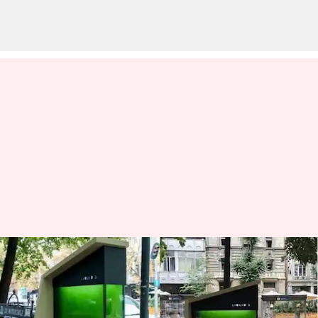
నగరాల్లో గాలి కాలుష్యాన్ని
నివారించేందుకు లిక్విడ్ ట్రీస్
వచ్చేస్తున్నాయ్