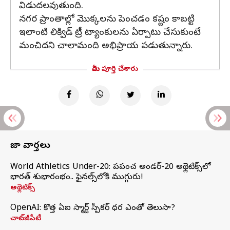
విడుదలవుతుంది.
నగర ప్రాంతాల్లో మొక్కలను పెంచడం కష్టం కాబట్టి
ఇలాంటి లిక్విడ్ ట్రీ ట్యాంకులను ఏర్పాటు చేసుకుంటే
మంచిదని చాలామంది అభిప్రాయ పడుతున్నారు.
మీరు పూర్తి చేశారు
తాజా వార్తలు
World Athletics Under-20: ప్రపంచ అండర్-20 అథ్లెటిక్స్‌లో
భారత్‌ శుభారంభం.. ఫైనల్స్‌లోకి ముగ్గురు!
అథ్లెటిక్స్
OpenAI: కొత్త ఏఐ స్మార్ట్ స్పీకర్ ధర ఎంతో తెలుసా?
చాట్‌జీపీటీ