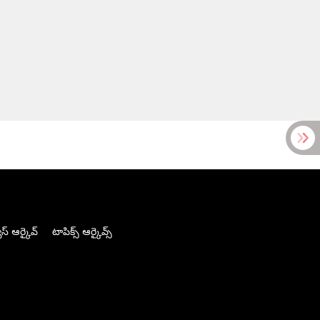
స్ ఆర్కైవ్
టాపిక్స్ ఆర్కైవ్స్