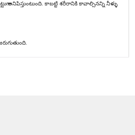
గా అనిపిస్తుంటుంది. కాబట్టి శరీరానికి కావాల్సినన్ని నీళ్ళు
ి జరుగుతుంది.