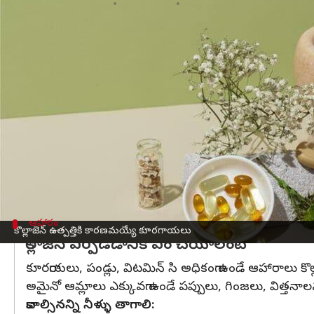
వ్రాసిన వారు
Mar 17, 2023
04:02 pm
Sriram Pranateja
ఈ వార్తాకథనం ఏంటి
అందమైన
చర్మం
కోసం, కీళ్ళు ఆరోగ్యంగా ఉండడం కోసం, ఎ
మాత్రమే ఎక్కువగా లభిస్తుంది.
మరి శాకాహారులకు
కొల్లాజెన్
లభించదా అని ఆశ్చర్యపోకండి
మొక్కల నుండి వచ్చే ఆహారాల్లో కొల్లాజెన్ ప్రోటీన్:
గోధుమ, బఠాణీలు, సోయా వంటి వాటి నుండి కొల్లాజెన్ ప్ర
ఆహారం
కొల్లాజెన్ ఉత్పత్తికి కారణమయ్యే కూరగాయలు
కొల్లాజెన్ ఏర్పడడానికి ఏం చేయాలంటే
కూరగాయలు, పండ్లు, విటమిన్ సి అధికంగా ఉండే ఆహారాలు కొల
అమైనో ఆమ్లాలు ఎక్కువగా ఉండే పప్పులు, గింజలు, విత్తన
కావాల్సినన్ని నీళ్ళు తాగాలి: