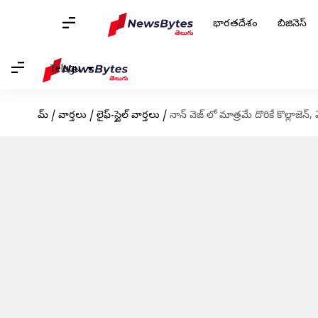
భారతదేశం
బిజినెస్
Telugu
హోమ్
/
వార్తలు
/
లైఫ్-స్టైల్ వార్తలు
/
నాన్ వెజ్ లో మాత్రమే దొరికే కొల్లాజె