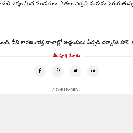
 కాదు. అందుకే చర్మం మీద ముడతలు, గీతలు ఏర్పడి వయసు పెరుగుతున్నట్టు
ుంది. దీని కారణంగా రక్త నాళాల్లో అడ్డంకులు ఏర్పడి చర్మానికి హాన
మీరు పూర్తి చేశారు
ADVERTISEMENT