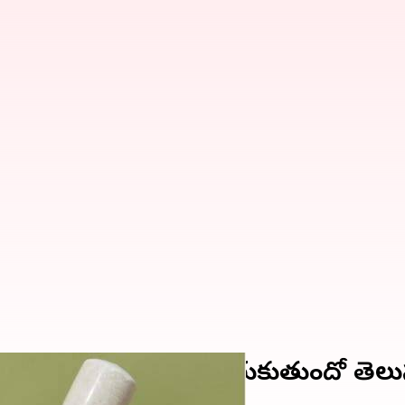
్, వెజ్ తినే వాళ్ళకు ఎలా దొరుకుతుందో తెల