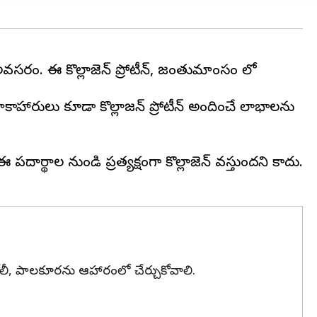
అవసరం. ఈ కొల్లాజెన్ ప్రోటీన్, జంతుమాంసం లో
 శాకాహారులు కూడా కొల్లాజన్ ప్రోటీన్ అందించే లాభాలను
ార్థాల నుండి ప్రత్యక్షంగా కొల్లాజెన్ వస్తుందని కాదు.
కోలీ, పాలకూరను ఆహారంలో చేర్చుకోవాలి.