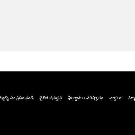
మల్ని సంప్రదించండి
నైతిక ప్రవర్తన
ఫిర్యాదుల పరిష్కారం
వార్తలు
న్యూ