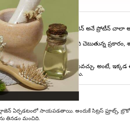
ముకలు బలంగా ఉండడానికి కొల్లాజెన్ అనే ప్రోటీన్ చాలా 
. పోషకాహార నిపుణులు మైత్రి త్రివేది చెబుతున్న ప్రకారం,
ోటీన్ సప్లిమెంట్స్ ను తయారు చేయవచ్చు. అంటే, ఇక్కడ ఈ పద
్లాజెన్ ఏర్పడటంలో సాయపడతాయి. అందుకే సిట్రస్ ఫ్రూట్స్, బ్రొ
ాలను తినడం మంచిది.