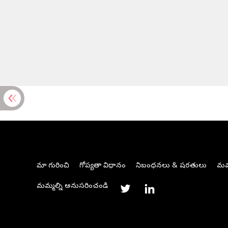
మా గురించి
గోప్యతా విధానం
నిబంధనలు & షరతులు
మమ్
మమ్మల్ని అనుసరించండి