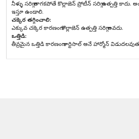
నీళ్ళు సరిగ్గా తాగకపోతే కొల్లాజెన్ ప్రోటీన్ సరిగ్గా ఉత్పత్తి
ఇస్తూ ఉండాలి.
చక్కెర తగ్గించాలి:
ఎక్కువ చక్కెర కారణంగా కొల్లాజెన్ ఉత్పత్తి సరిగ్గా అవదు.
ఒత్తిడి:
తీవ్రమైన ఒత్తిడి కారణంగా కార్టిసాల్ అనే హార్మోన్ విడుదలవుత