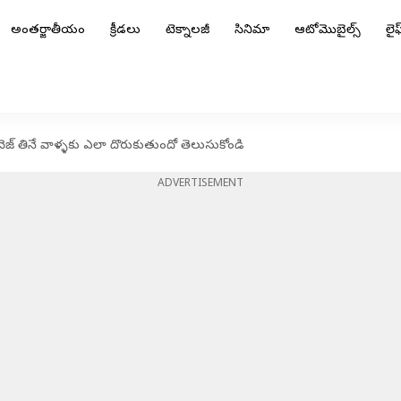
అంతర్జాతీయం
క్రీడలు
టెక్నాలజీ
సినిమా
ఆటోమొబైల్స్
లైఫ్
న్, వెజ్ తినే వాళ్ళకు ఎలా దొరుకుతుందో తెలుసుకోండి
ADVERTISEMENT