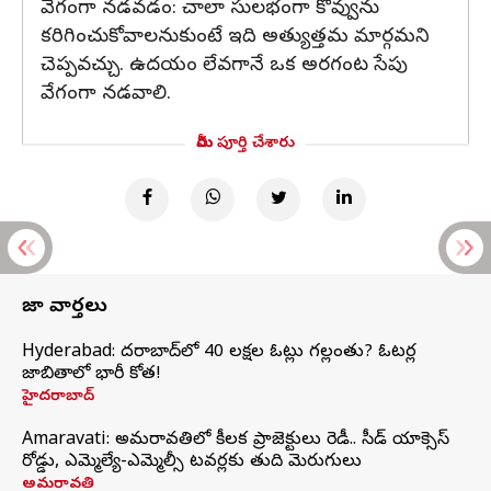
వేగంగా నడవడం: చాలా సులభంగా కొవ్వును
కరిగించుకోవాలనుకుంటే ఇది అత్యుత్తమ మార్గమని
చెప్పవచ్చు. ఉదయం లేవగానే ఒక అరగంట సేపు
వేగంగా నడవాలి.
మీరు పూర్తి చేశారు
తాజా వార్తలు
Hyderabad: హైదరాబాద్‌లో 40 లక్షల ఓట్లు గల్లంతు? ఓటర్ల
జాబితాలో భారీ కోత!
హైదరాబాద్
Amaravati: అమరావతిలో కీలక ప్రాజెక్టులు రెడీ.. సీడ్‌ యాక్సెస్‌
రోడ్డు, ఎమ్మెల్యే-ఎమ్మెల్సీ టవర్లకు తుది మెరుగులు
అమరావతి