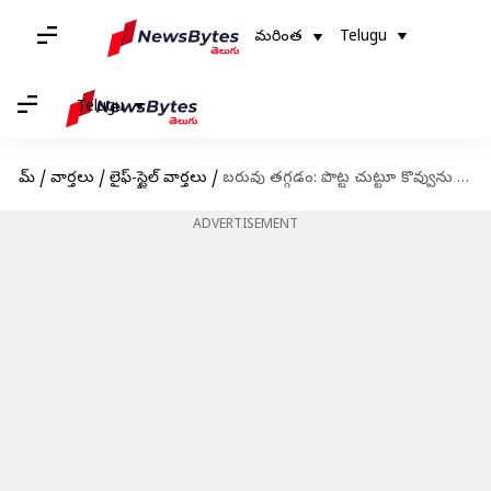
మరింత
Telugu
Telugu
హోమ్
/
వార్తలు
/
లైఫ్-స్టైల్ వార్తలు
/
బరువు తగ్గడం: పొట్ట చుట్టూ కొవ్వును తగ్గించే ఆయుర్వేద పద్దతులు
ADVERTISEMENT