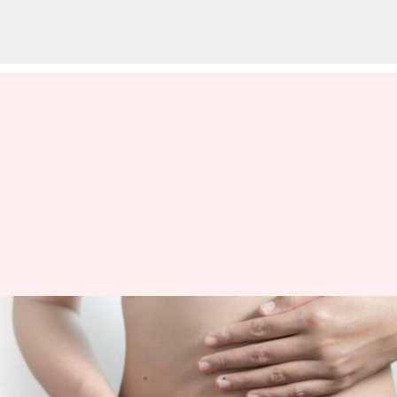
బరువు తగ్గడం: పొట్ట చుట్టూ కొవ్వును
తగ్గించే ఆయుర్వేద పద్దతులు
వ్రాసిన వారు
Dec 30, 2022
10:20 am
Sriram Pranateja