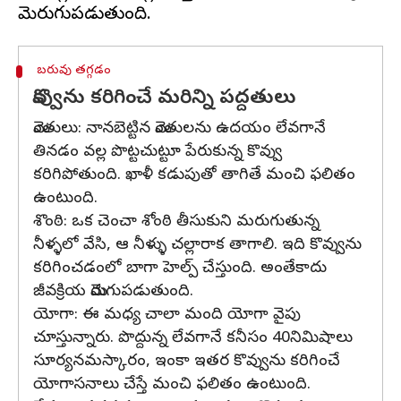
బరువు తగ్గడం
కొవ్వును కరిగించే మరిన్ని పద్దతులు
మెంతులు: నానబెట్టిన మెంతులను ఉదయం లేవగానే
తినడం వల్ల పొట్టచుట్టూ పేరుకున్న కొవ్వు
కరిగిపోతుంది. ఖాళీ కడుపుతో తాగితే మంచి ఫలితం
ఉంటుంది.
శొంఠి: ఒక చెంచా శోంఠి తీసుకుని మరుగుతున్న
నీళ్ళలో వేసి, ఆ నీళ్ళు చల్లారాక తాగాలి. ఇది కొవ్వును
కరిగించడంలో బాగా హెల్ప్ చేస్తుంది. అంతేకాదు
జీవక్రియ మెరుగుపడుతుంది.
యోగా: ఈ మధ్య చాలా మంది యోగా వైపు
చూస్తున్నారు. పొద్దున్న లేవగానే కనీసం 40నిమిషాలు
సూర్యనమస్కారం, ఇంకా ఇతర కొవ్వును కరిగించే
యోగాసనాలు చేస్తే మంచి ఫలితం ఉంటుంది.