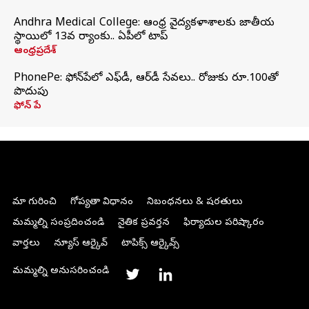
Andhra Medical College: ఆంధ్ర వైద్యకళాశాలకు జాతీయ
స్థాయిలో 13వ ర్యాంకు.. ఏపీలో టాప్
ఆంధ్రప్రదేశ్
PhonePe: ఫోన్‌పేలో ఎఫ్‌డీ, ఆర్‌డీ సేవలు.. రోజుకు రూ.100తో
పొదుపు
ఫోన్‌ పే
మా గురించి
గోప్యతా విధానం
నిబంధనలు & షరతులు
మమ్మల్ని సంప్రదించండి
నైతిక ప్రవర్తన
ఫిర్యాదుల పరిష్కారం
వార్తలు
న్యూస్ ఆర్కైవ్
టాపిక్స్ ఆర్కైవ్స్
మమ్మల్ని అనుసరించండి