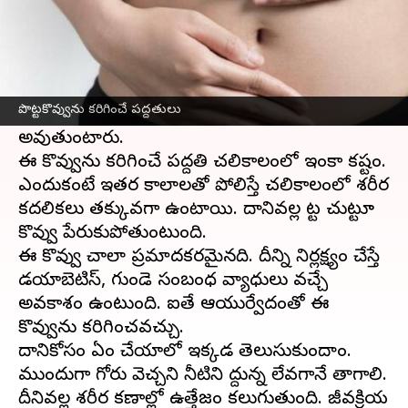
ఈ వార్తాకథనం ఏంటి
పొట్ట చుట్టూ పేరుకున్న కొవ్వును కరిగించడం అనేది
చాలా పెద్ద టాస్క్. దీనికోసం చాలా మంది చాలా
పొట్టకొవ్వును కరిగించే పద్దతులు
ప్రయత్నాలు చేస్తుంటారు. అయినా కూడా విఫలం
అవుతుంటారు.
ఈ కొవ్వును కరిగించే పద్దతి చలికాలంలో ఇంకా కష్టం.
ఎందుకంటే ఇతర కాలాలతో పోలిస్తే చలికాలంలో శరీర
కదలికలు తక్కువగా ఉంటాయి. దానివల్ల పొట్ట చుట్టూ
కొవ్వు పేరుకుపోతుంటుంది.
ఈ కొవ్వు చాలా ప్రమాదకరమైనది. దీన్ని నిర్లక్ష్యం చేస్తే
డయాబెటిస్, గుండె సంబంధ వ్యాధులు వచ్చే
అవకాశం ఉంటుంది. ఐతే ఆయుర్వేదంతో ఈ
కొవ్వును కరిగించవచ్చు.
దానికోసం ఏం చేయాలో ఇక్కడ తెలుసుకుందాం.
ముందుగా గోరు వెచ్చని నీటిని పొద్దున్న లేవగానే తాగాలి.
దీనివల్ల శరీర కణాల్లో ఉత్తేజం కలుగుతుంది. జీవక్రియ