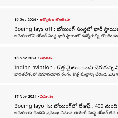
10 Dec 2024
•
ఉద్యోగుల తొలగింపు
Boeing lays off : బోయింగ్ సంస్థ‌లో భారీ స్థాయి
అమెరికాలోని బోయింగ్ సంస్థ భారీ స్థాయిలో ఉద్యోగుల్ని తొలగించడాన
18 Nov 2024
•
విమానం
Indian aviation : కొత్త మైలురాయిని చేరుకున్న
భారతదేశంలో విమానయాన రంగం కొత్త ఘట్టాన్ని చేరింది. 2024
17 Nov 2024
•
విమానం
Boeing layoffs: బోయింగ్‌లో లేఆఫ్.. 400 మంది
అమెరికాకు చెందిన ప్రముఖ విమాన తయారీ సంస్థ బోయింగ్‌ తన ఉ