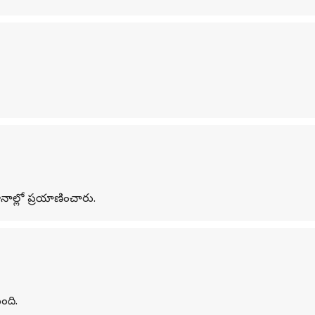
ాల్లో ప్రయాణించారు.
ంది.