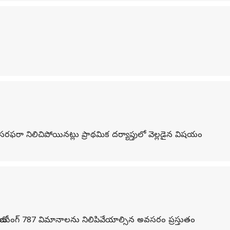
ా నిలిచిపోయినట్లు ప్రాథమిక దర్యాప్తులో వెల్లడైన విషయం
ీ, బోయింగ్ 787 విమానాలను నిలిపివేయాల్సిన అవసరం ప్రస్తుతం