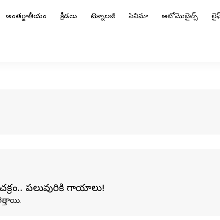
అంతర్జాతీయం
క్రీడలు
టెక్నాలజీ
సినిమా
ఆటోమొబైల్స్
లైఫ్
ర్‌ చక్రం.. పలువురికి గాయాలు!
త్తాయి.