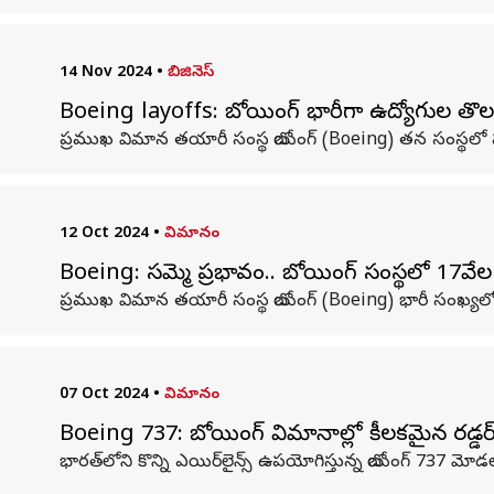
14 Nov 2024
•
బిజినెస్
Boeing layoffs: బోయింగ్ భారీగా ఉద్యోగుల తొలగిం
ప్రముఖ విమాన తయారీ సంస్థ బోయింగ్‌ (Boeing) తన సంస్థలో పన
12 Oct 2024
•
విమానం
Boeing: సమ్మె ప్రభావం.. బోయింగ్‌ సంస్థలో 17వేల
ప్ర‌ముఖ విమాన త‌యారీ సంస్థ బోయింగ్‌ (Boeing) భారీ సంఖ్యలో 
07 Oct 2024
•
విమానం
Boeing 737: బోయింగ్‌ విమానాల్లో కీలకమైన రడ్డర్
భారత్‌లోని కొన్ని ఎయిర్‌లైన్స్ ఉపయోగిస్తున్న బోయింగ్ 737 