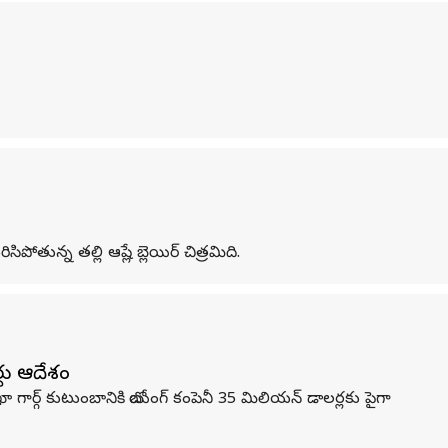
న్న తల్లి ఆష్లే బ్లెయిర్‌ చిత్రమిది.
టు ఆదేశం
 గార్గ్ కుటుంబానికి బోయింగ్ కంపెనీ 35 మిలియన్ డాలర్లకు పైగా