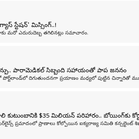
 స్టేషన్' మిస్సింగ్‌..!
రికాకు మరో ఎదురుదెబ్బ తగిలినట్లు సమాచారం.
ాన్పు.. పారామెడికల్ సిబ్బంది సహాయంతో పాప జననం
్‌లాండ్‌లో దిగుతుందనగా ప్రయాణం మధ్యలో పుట్టిన చిన్నారితో మురిసిపోతు
కుటుంబానికి $35 మిలియన్ పరిహారం.. బోయింగ్‌కు కోర్
ైన్స్ ప్రమాదంలో ప్రాణాలు కోల్పోయిన ఐక్యరాజ్య సమితి కన్సల్టెంట్ శిఖా