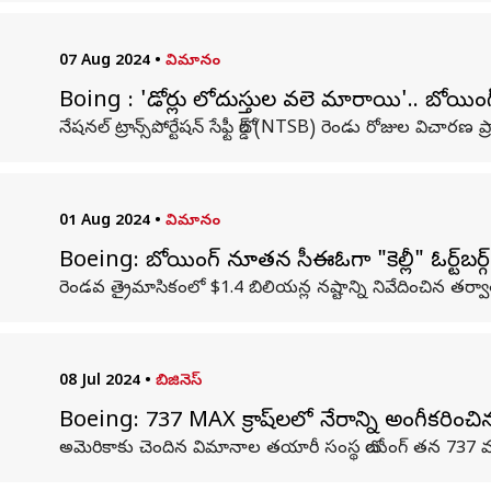
07 Aug 2024
•
విమానం
Boing : 'డోర్లు లోదుస్తుల వలె మారాయి'.. బోయిం
నేషనల్ ట్రాన్స్‌పోర్టేషన్ సేఫ్టీ బోర్డ్ (NTSB) రెండు రోజుల విచ
01 Aug 2024
•
విమానం
Boeing: బోయింగ్ నూతన సీఈఓగా "కెల్లీ" ఓర్ట్‌బర్గ్
రెండవ త్రైమాసికంలో $1.4 బిలియన్ల నష్టాన్ని నివేదించిన తర్వ
08 Jul 2024
•
బిజినెస్
Boeing: 737 MAX క్రాష్‌లలో నేరాన్ని అంగీకరించ
అమెరికాకు చెందిన విమానాల తయారీ సంస్థ బోయింగ్ తన 737 