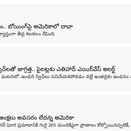
.. బోయింగ్‌పై అమెరికాలో దావా
ప్తంగా తీవ్ర కలకలం రేపింది.
ో జాగ్రత్త.. పైలట్లకు ఎతిహాద్ ఎయిర్‌వేస్‌ అలర్ట్
టనలో...ఇంధన స్విచ్‌లు పనిచేయకపోవడం వల్లే ఇంజిన్లకు ఇంధనం సరఫర
ఆంక్షలు అవసరం లేదన్న అమెరికా
నర్ ఘోర ప్రమాదానికి గురై 265 మందికిపైగా ప్రాణాలు కోల్పోయినప్పటిక