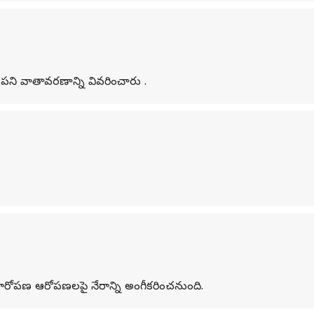
యని పని వాతావరణాన్ని వివరించారు .
ారోపణ ఆరోపణలపై నేరాన్ని అంగీకరించనుంది.