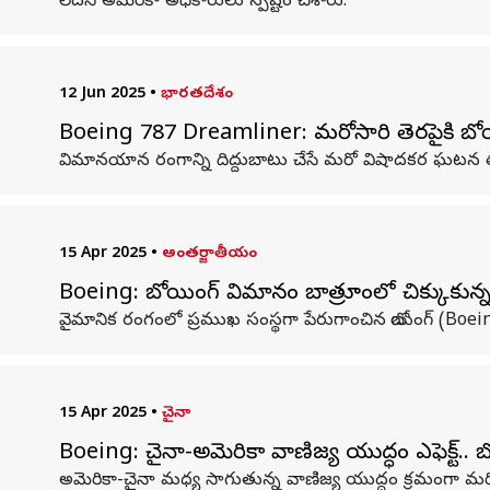
లేదని అమెరికా అధికారులు స్పష్టం చేశారు.
12 Jun 2025
•
భారతదేశం
Boeing 787 Dreamliner: మరోసారి తెరపైకి బోయిం
విమానయాన రంగాన్ని దిద్దుబాటు చేసే మరో విషాదకర ఘటన త
15 Apr 2025
•
అంతర్జాతీయం
Boeing: బోయింగ్‌ విమానం బాత్రూంలో చిక్కుకున్న
వైమానిక రంగంలో ప్రముఖ సంస్థగా పేరుగాంచిన బోయింగ్‌ (B
15 Apr 2025
•
చైనా
Boeing: చైనా-అమెరికా వాణిజ్య యుద్ధం ఎఫెక్ట్‌
అమెరికా-చైనా మధ్య సాగుతున్న వాణిజ్య యుద్ధం క్రమంగా మర