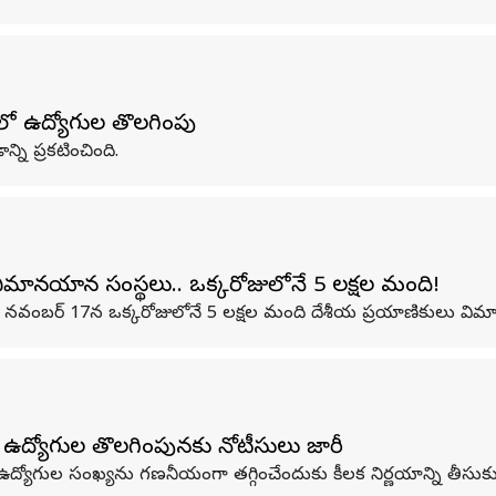
లో ఉద్యోగుల తొల‌గింపు
్ని ప్రకటించింది.
 విమానయాన సంస్థలు.. ఒక్కరోజులోనే 5 లక్షల మంది!
 నవంబర్ 17న ఒక్కరోజులోనే 5 లక్షల మంది దేశీయ ప్రయాణికులు విమాన
 ఉద్యోగుల తొలగింపునకు నోటీసులు జారీ
ద్యోగుల సంఖ్యను గణనీయంగా తగ్గించేందుకు కీలక నిర్ణయాన్ని తీసుకు