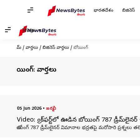
భారతదేశం
బిజినెస్
Telugu
హోమ్
/
వార్తలు
/
బిజినెస్ వార్తలు
/
బోయింగ్
బోయింగ్: వార్తలు
05 Jun 2026
•
జర్మనీ
Video: ఫ్రాంక్‌ఫర్ట్‌లో ఊడిన బోయింగ్‌ 787 డ్రీమ్‌లైన
బోయింగ్‌ 787 డ్రీమ్‌లైనర్‌ విమానాల భద్రతపై మరోసారి ప్రశ్నలు తలె