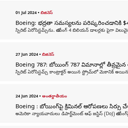
01 Jul 2024
•
బిజినెస్
Boeing: భద్రతా సమస్యలను పరిష్కరించడానికి $4Bకి
స్పిరిట్ ఏరోసిస్టమ్స్‌ను.. బోయింగ్ 4 బిలియన్ డాలర్లకు పైగా విలు
27 Jun 2024
•
బిజినెస్
Boeing 787: బోయింగ్ 787 విమానాల్లో తీవ్రమైన 
స్పిరిట్ ఏరోసిస్టమ్స్ కాంట్రాక్టర్ అయిన స్ట్రోమ్‌లో మెకానిక్ అయ
24 Jun 2024
•
అంతర్జాతీయం
Boeing : బోయింగ్‌పై క్రిమినల్ ఆరోపణలు సిఫార్సు చ
అమెరికా న్యాయవాదులు డిపార్ట్‌మెంట్ ఆఫ్ జస్టిస్ (DoJ) బోయిం