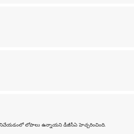
ం) పనిచేయడంలో లోపాలు ఉన్నాయని డీజీసీఏ హెచ్చరించింది.