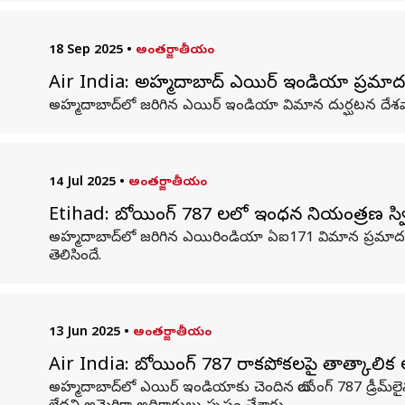
18 Sep 2025
•
అంతర్జాతీయం
Air India: అహ్మదాబాద్ ఎయిర్ ఇండియా ప్రమాదం
అహ్మదాబాద్‌లో జరిగిన ఎయిర్ ఇండియా విమాన దుర్ఘటన దేశవ్యా
14 Jul 2025
•
అంతర్జాతీయం
Etihad: బోయింగ్ 787 లలో ఇంధన నియంత్రణ స్విచ్‌లత
అహ్మదాబాద్‌లో జరిగిన ఎయిరిండియా ఏఐ171 విమాన ప్రమాద ఘ
తెలిసిందే.
13 Jun 2025
•
అంతర్జాతీయం
Air India: బోయింగ్ 787 రాకపోకలపై తాత్కాలిక 
అహ్మదాబాద్‌లో ఎయిర్ ఇండియాకు చెందిన బోయింగ్ 787 డ్రీమ్‌లై