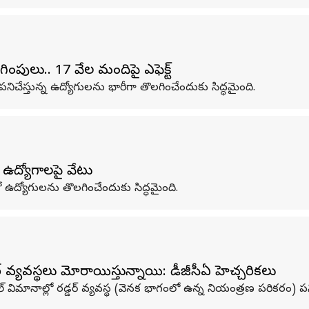
పులు.. 17 వేల మందిపై ఎఫెక్ట్‌
ిచేస్తున్న ఉద్యోగులను భారీగా తొలగించేందుకు సిద్ధమైంది.
 ఉద్యోగాలపై వేటు
ఉద్యోగుల‌ను తొల‌గించేందుకు సిద్ధమైంది.
‌ వ్యవస్థలు మోరాయిస్తున్నాయి: డీజీసీఏ హెచ్చరికలు
మోడల్ విమానాల్లో రడ్డర్ వ్యవస్థ (వెనక భాగంలో ఉన్న నియంత్రణ పరికర