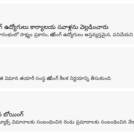
గ్ ఉద్యోగులు కార్యాలయ సవాళ్లను వెల్లడించారు
ారణ ప్రారంభంలో సాక్ష్యం ప్రకారం, బోయింగ్ ఉద్యోగులు అస్తవ్యస్తమైన, పనిచే
ాత విమాన తయారీ సంస్థ బోయింగ్ కీలక నిర్ణయాన్ని తీసుకుంది.
ిన బోయింగ్
మ్యాక్స్ విమానాలకు సంబంధించిన రెండు ప్రమాదాలకు సంబంధించిన నేర