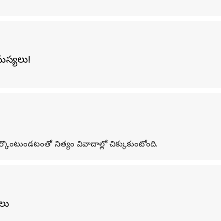
మస్యలు!
ంటుండటంతో నిత్యం వివాదాల్లో చిక్కుకుంటోంది.
ాలు