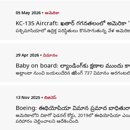
05 May 2026
•
అమెరికా
KC-135 Aircraft: ఖతార్ గగనతలంలో అమెరికా 'గ్యాస్‌
పశ్చిమాసియాలో ఉద్రిక్త పరిస్థితులు కొనసాగుతున్న వేళ అమె
29 Apr 2026
•
విమానం
Baby on board: ల్యాండింగ్‌కు క్షణాల ముందు క
అట్లాంటా నుంచి బయలుదేరిన బోయింగ్‌ 737 విమానం అరగంటలో పోర్ట
13 Nov 2025
•
బిజినెస్
Boeing: ఈథియోపియా విమాన ప్రమాద బాధితురాలి 
అమెరికాలోని చికాగో ఫెడరల్ కోర్టు, 2019లో ఈథియోపియా ఎయిర్‌ల
పరిహారం చెల్లించాలని ఆదేశించింది.