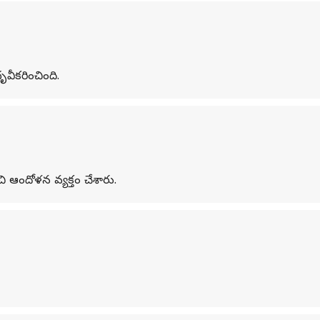
ధృవీకరించింది.
ించి ఆందోళన వ్యక్తం చేశారు.