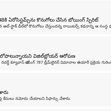
 ఏరోసిస్టమ్స్‌ను కొనుగోలు చేసిన బోయింగ్ స్పిరిట్
వైన ఆల్-స్టాక్ డీల్‌లో కొనుగోలు చేస్తుందన్న రాయిటర్స్ కధనాన్ని ఆ సంస్ధ 
లోపాలున్నాయని విజిల్‌బ్లోయర్ ఆరోపణ
ిన రిచర్డ్ క్యూవాస్ బోయింగ్ 787 డ్రీమ్‌లైనర్ విమానాల తయారీ ప్రక్రియ గుర
ేశారు
గ్‌పై కేసులు నమోదు చేయాలని సిఫార్సు చేశారు.