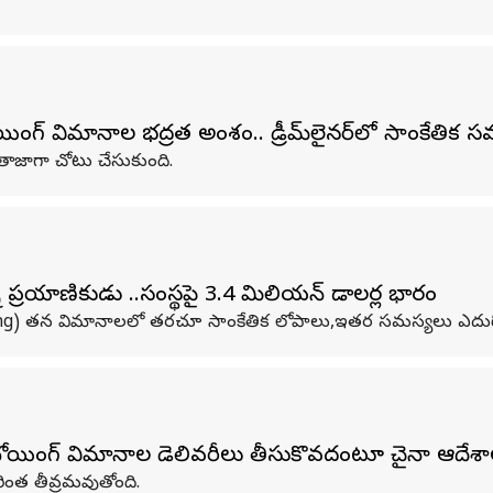
గ్‌ విమానాల భద్రత అంశం.. డ్రీమ్‌లైనర్‌లో సాంకేతిక స
ాజాగా చోటు చేసుకుంది.
 ప్రయాణికుడు ..సంస్థపై 3.4 మిలియన్‌ డాలర్ల భారం
oeing) తన విమానాలలో తరచూ సాంకేతిక లోపాలు,ఇతర సమస్యలు ఎదుర్కొ
.. బోయింగ్‌ విమానాల డెలివరీలు తీసుకొవదంటూ చైనా ఆదేశ
ింత తీవ్రమవుతోంది.