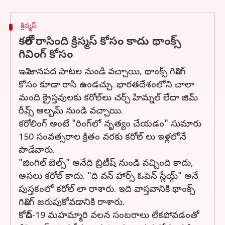
క్రిస్మస్
కరోల్ రాసింది క్రిస్మస్ కోసం కాదు థాంక్స్
గివింగ్ కోసం
ఇవి జానపద పాటల నుండి వచ్చాయి, థాంక్స్ గివింగ్
కోసం కూడా రాసి ఉండచ్చు. భారతదేశంలోని చాలా
మంది క్రైస్తవులకు కరోల్‌లు చర్చ్ హిమ్నల్ లేదా జిమ్
రీవ్స్ ఆల్బమ్ నుండి వచ్చాయి.
కరోలింగ్ అంటే "రింగ్‌లో నృత్యం చేయడం" సుమారు
150 సంవత్సరాల క్రితం వరకు కరోల్ లు ఇళ్లలోనే
పాడేవారు.
"జింగిల్ బెల్స్" అనేది బ్రిటీష్ నుండి వచ్చింది కాదు,
అసలు కరోల్ కాదు. "ది వన్ హార్స్ ఓపెన్ స్లేయ్గ్" అనే
పుస్తకంలో కరోల్ లా రాశారు. ఇది వాస్తవానికి థాంక్స్
గివింగ్ జరుపుకోవడానికి రాశారు.
కోవిడ్-19 మహమ్మారి వలన సంబరాలు లేకపోవడంతో