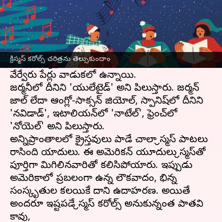
ఈ వార్తాకథనం ఏంటి
'క్రిస్మస్' అనేది ఆంగ్ల పదం దీనికి 'క్రీస్తు పుట్టినరోజున
ఏర్పడిన సమూహం' అని అర్ధం వస్తుంది. అయితే
క్రిస్మస్ కరోల్స్ చరిత్రను తెల్సుకుందాం
ప్రపంచవ్యాప్తంగా వివిధ దేశాలలో ఈ వేడుకకు
వేర్వేరు పేర్లు వాడుకలో ఉన్నాయి.
జర్మనీలో దీనిని 'యులేటైడ్' అని పిలుస్తారు. జర్మన్
జాల్ లేదా ఆంగ్లో-సాక్సన్ జియోల్, స్పానిష్‌లో దీనిని
'నవిడాడ్', ఇటాలియన్‌లో 'నాటేల్', ఫ్రెంచ్‌లో
'నోయెల్' అని పిలుస్తారు.
అన్నిప్రాంతాలలో క్రైస్తవులు పాడే చాలా క్రిస్మస్ పాటలు
రాసింది యాదులు. ఈ అమెరికన్ యూదులు క్రిస్మస్‌తో
పూర్తిగా మిగిలినవారితో కలిసిపోయారు. ఇప్పుడు
అమెరికాలో ప్రబలంగా ఉన్న లౌకికవాదం, భిన్న
సంస్కృతుల కలయికే దానికి ఉదాహరణ. అయితే
అందరూ ఇష్టపడే క్రిస్మస్ కరోల్స్ అనుకున్నంత పాతవి