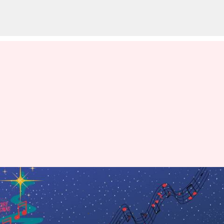
క్రిస్మస్ కరోల్స్ వెనకున్న చరిత్ర,
ప్రాముఖ్యత
వ్రాసిన వారు
Dec 23, 2022
03:03 pm
Nishkala Sathivada