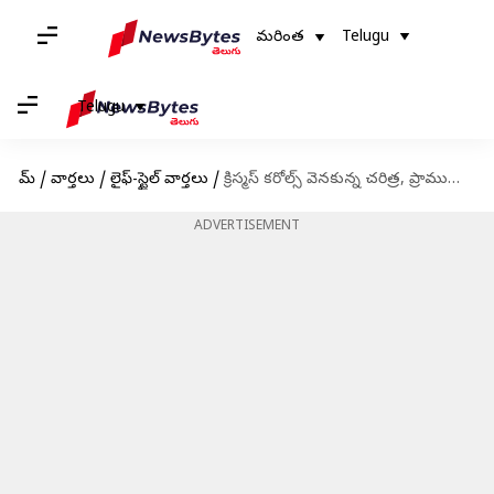
మరింత
Telugu
Telugu
హోమ్
/
వార్తలు
/
లైఫ్-స్టైల్ వార్తలు
/
క్రిస్మస్ కరోల్స్ వెనకున్న చరిత్ర, ప్రాముఖ్యత
ADVERTISEMENT