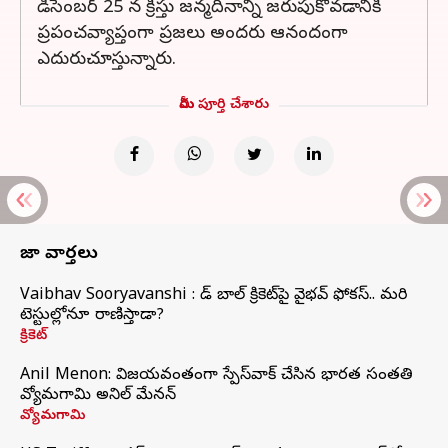
డిసెంబర్ 25 న క్రీస్తు జన్మదినాన్ని జరుపుకోవడానికి
ప్రపంచవ్యాప్తంగా ప్రజలు అందరు ఆనందంగా
ఎదురుచూస్తున్నారు.
మీరు పూర్తి చేశారు
తాజా వార్తలు
Vaibhav Sooryavanshi : రెడ్ బాల్ క్రికెట్‌పై వైభవ్ ఫోకస్.. మరి
టెస్టుల్లోనూ రాణిస్తాడా?
క్రికెట్
Anil Menon: విజయవంతంగా స్పేస్‌వాక్‌ చేసిన భారత సంతతి
వ్యోమగామి అనిల్‌ మేనన్
వ్యోమగామి