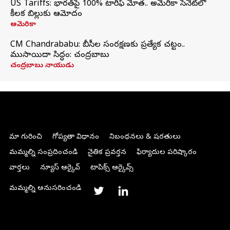
US Tariffs: భారత్‌పై 100% టారిఫ్‌ మోత.. అమెరికా సెనెట్‌లో
కీలక బిల్లుకు ఆమోదం
అమెరికా
CM Chandrababu: బీసీల సంరక్షణకు ప్రత్యేక చట్టం..
ముసాయిదా సిద్ధం: చంద్రబాబు
చంద్రబాబు నాయుడు
మా గురించి
గోప్యతా విధానం
నిబంధనలు & షరతులు
మమ్మల్ని సంప్రదించండి
నైతిక ప్రవర్తన
ఫిర్యాదుల పరిష్కారం
వార్తలు
న్యూస్ ఆర్కైవ్
టాపిక్స్ ఆర్కైవ్స్
మమ్మల్ని అనుసరించండి