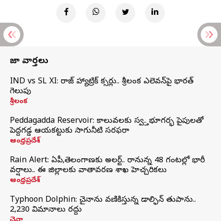
తాజా వార్తలు
IND vs SL XI: సిరాజ్‌ హ్యాట్రిక్‌ సిక్సర్లు.. శ్రీలంక ఎలెవన్‌పై భారత్‌
గెలుపు
శ్రీలంక
Peddagadda Reservoir: కాలువలకు స్వస్తి.. భూగర్భ పైపులతో
పెద్దగడ్డ ఆయకట్టుకు సాగునీటి సరఫరా
ఆంధ్రప్రదేశ్
Rain Alert: ఏపీ,తెలంగాణకు అలర్ట్.. రానున్న 48 గంటల్లో భారీ
వర్షాలు.. ఈ జిల్లాలకు వాతావరణ శాఖ హెచ్చరికలు
ఆంధ్రప్రదేశ్
Typhoon Dolphin: చైనాను వణికిస్తున్న డాల్ఫిన్‌ తుపాను..
2,230 విమానాలు రద్దు
చైనా