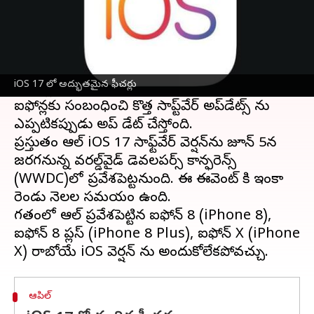
ఈ వార్తాకథనం ఏంటి
ఆపిల్ ఐఫోన్
యూజర్లకు అదిరిపోయే వార్త అందింది.
ప్రపంచ ఐటీ దిగ్గజం ఆపిల్ బ్రాండ్ ఐఫోన్లలో అనేక కొత్త
iOS 17 లో అద్భుతమైన ఫీచర్లు
మోడళ్లను మార్కెట్‌లోకి అందుబాటులోకి తెచ్చింది.
ఐఫోన్లకు సంబంధించి కొత్త సాప్ట్‌వేర్ అప్‌డేట్స్ ను
ఎప్పటికప్పుడు అప్ డేట్ చేస్తోంది.
ప్రస్తుతం ఆపిల్ iOS 17 సాఫ్ట్‌వేర్ వెర్షన్‌ను జూన్ 5న
జరగనున్న వరల్డ్‌వైడ్ డెవలపర్స్ కాన్ఫరెన్స్
(WWDC)లో ప్రవేశపెట్టనుంది. ఈ ఈవెంట్‌ కి ఇంకా
రెండు నెలల సమయం ఉంది.
గతంలో ఆపిల్ ప్రవేశపెట్టిన ఐఫోన్ 8 (iPhone 8),
ఐఫోన్ 8 ప్లస్ (iPhone 8 Plus), ఐఫోన్ X (iPhone
ఆపిల్