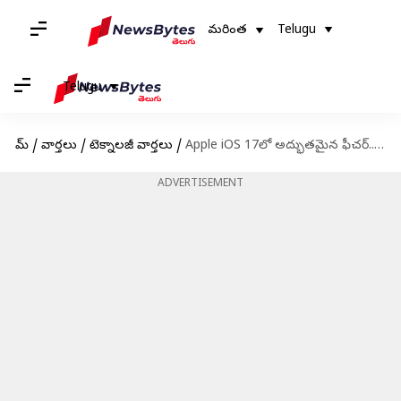
మరింత
Telugu
Telugu
హోమ్
/
వార్తలు
/
టెక్నాలజీ వార్తలు
/
Apple iOS 17లో అద్భుతమైన ఫీచర్.. లాంచ్ ఎప్పుడో తెలుసా!
ADVERTISEMENT