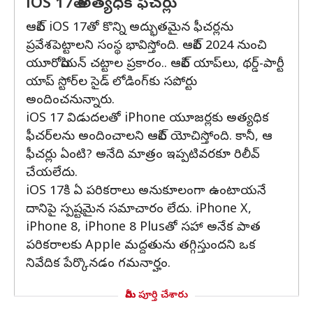
iOS 17తో అత్యధిక ఫీచర్లు
ఆపిల్ iOS 17తో కొన్ని అద్భుతమైన ఫీచర్లను
ప్రవేశపెట్టాలని సంస్థ భావిస్తోంది. ఆపిల్ 2024 నుంచి
యూరోపియన్ చట్టాల ప్రకారం.. ఆపిల్ యాప్‌లు, థర్డ్-పార్టీ
యాప్ స్టోర్‌ల సైడ్‌ లోడింగ్‌కు సపోర్టు
అందించనున్నారు.
iOS 17 విడుదలతో iPhone యూజర్లకు అత్యధిక
ఫీచర్‌లను అందించాలని ఆపిల్ యోచిస్తోంది. కానీ, ఆ
ఫీచర్లు ఏంటి? అనేది మాత్రం ఇప్పటివరకూ రిలీవ్
చేయలేదు.
iOS 17కి ఏ పరికరాలు అనుకూలంగా ఉంటాయనే
దానిపై స్పష్టమైన సమాచారం లేదు. iPhone X,
iPhone 8, iPhone 8 Plusతో సహా అనేక పాత
పరికరాలకు Apple మద్దతును తగ్గిస్తుందని ఒక
నివేదిక పేర్కొనడం గమనార్హం.
మీరు పూర్తి చేశారు