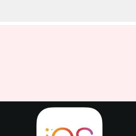
Apple iOS 17లో అద్భుతమైన ఫీచర్..
లాంచ్ ఎప్పుడో తెలుసా!
వ్రాసిన వారు
Apr 07, 2023
01:06 pm
Jayachandra Akuri