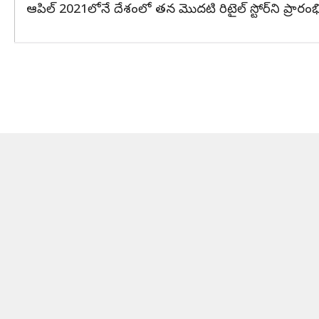
ఆపిల్ 2021లోనే దేశంలో తన మొదటి రిటైల్ స్టోర్‌ని ప్ర