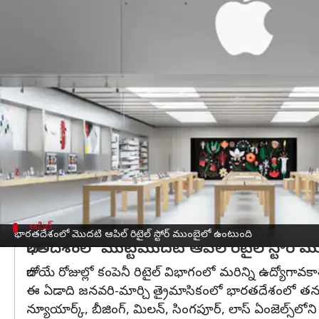
వ్రాసిన వారు
Jan 09, 2023
04:54 pm
Nishkala Sathivada
ఈ వార్తాకథనం ఏంటి
భారతదేశంలో Apple ఫిజికల్ రిటైల్ దుకాణాలు గురించి క
కొంతమంది లింక్డ్‌ఇన్‌లో తమ నియామకాన్ని అధికారికంగ
ఆపిల్ ఉత్పత్తులకు భారతదేశంలో ప్రాముఖ్యత పెరుగుతోంద
రిటైల్ స్టోర్లను ఏర్పాటు చేయడం వలన ఆపిల్ తన అమ్మకాలన
అవకాశం.
ఆపిల్ కెరీర్ పేజీ (jobs.apple.com)లో "Apple retail" అ
ఆపిల్
భారతదేశంలో మొదటి ఆపిల్ రిటైల్ స్టోర్ ముంబైలో ఉంటుంది
భారతదేశంలో మొట్టమొదటి ఆపిల్ రిటైల్ స్టోర్
రాబోయే రోజుల్లో కంపెనీ రిటైల్ విభాగంలో మరిన్ని ఉద్యోగావక
ఈ ఏడాది జనవరి-మార్చి త్రైమాసికంలో భారతదేశంలో తన రిటైల్ 
న్యూయార్క్, బీజింగ్, మిలన్, సింగపూర్, లాస్ ఏంజెల్స్‌లోన