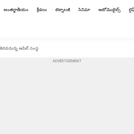
అంతర్జాతీయం
క్రీడలు
టెక్నాలజీ
సినిమా
ఆటోమొబైల్స్
లైఫ్
 తెరవనున్న ఆపిల్ సంస్థ
ADVERTISEMENT