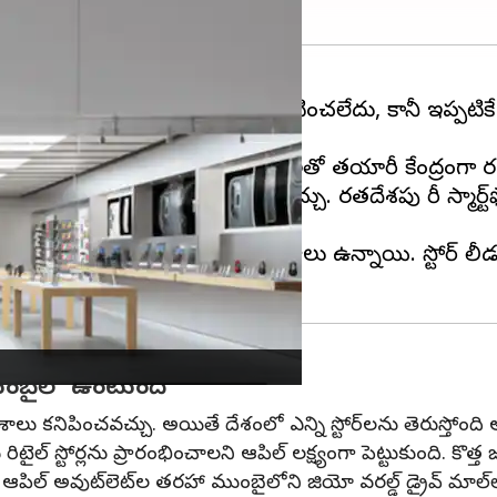
ంపెనీ ఇంకా అధికారికంగా ఏమీ ప్రకటించలేదు, కానీ ఇప్పటి
ా ధృవీకరించారు.
ి. చైనాలో ఎదుర్కొంటున్న సమస్యలతో తయారీ కేంద్రంగా భారత
ు మరింత మెరుగుపరచుకోవచ్చు. భారతదేశపు భారీ స్మార్ట్‌ఫోన్
నే విభాగంలో 12 ఉద్యోగ అవకాశాలు ఉన్నాయి. స్టోర్ లీడర్, ఆ
 ముంబైలో ఉంటుంది
ాశాలు కనిపించవచ్చు. అయితే దేశంలో ఎన్ని స్టోర్‌లను తెరుస్తోంది
స్టోర్లను ప్రారంభించాలని ఆపిల్ లక్ష్యంగా పెట్టుకుంది. కొత్త జ
ి ఆపిల్ అవుట్‌లెట్‌ల తరహా ముంబైలోని జియో వరల్డ్ డ్రైవ్ మాల్‌ల