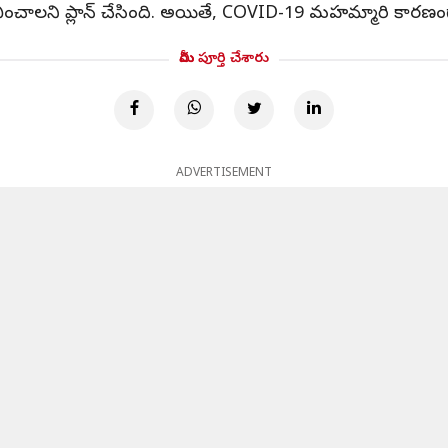
ారంభించాలని ప్లాన్ చేసింది. అయితే, COVID-19 మహమ్మారి కారణ
మీరు పూర్తి చేశారు
ADVERTISEMENT