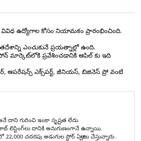
కే వివిధ ఉద్యోగాల కోసం నియామకం ప్రారంభించింది.
దేశాన్ని ఎంచుకునే ప్రయత్నాల్లో ఉంది.
 మార్కెట్‌లోకి ప్రవేశించడానికి ఆపిల్ కు ఇది
పరేషన్స్ ఎక్స్‌పర్ట్, జీనియస్, బిజినెస్ ప్రో వంటి
 అనే దాని గురించి ఇంకా సృష్టత లేదు.
ాబ్ లిస్టింగ్‌లు దానికి అనుగుణంగానే ఉన్నాయి.
ో 22,000 చదరపు అడుగుల స్టోర్ ఏర్పాటు చేస్తున్నారు .