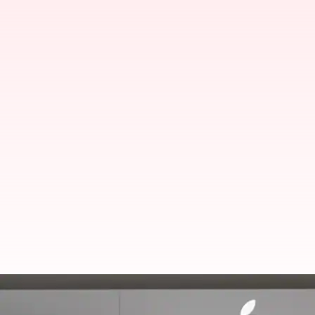
భారతదేశంలో త్వరలో రిటైల్ స్టోర్లను తె