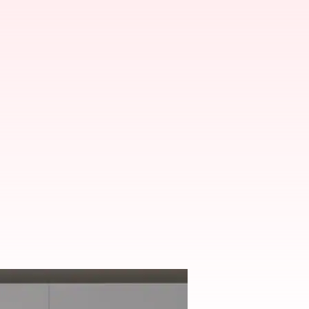
రవనున్న ఆపిల్ సంస్థ