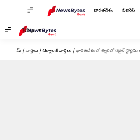
భారతదేశం
బిజినెస్
Telugu
హోమ్
/
వార్తలు
/
టెక్నాలజీ వార్తలు
/
భారతదేశంలో త్వరలో రిటైల్ స్టోర్లను