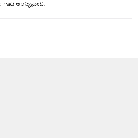
ంగా ఇది ఆలస్యమైంది.