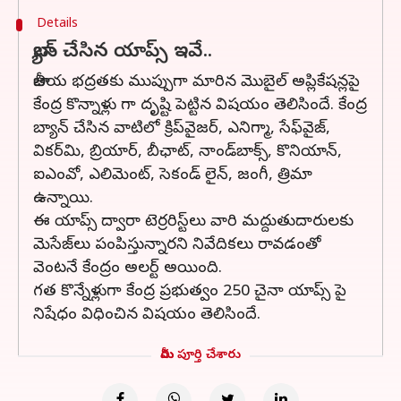
Details
బ్యాన్ చేసిన యాప్స్ ఇవే..
జాతీయ భద్రతకు ముప్పుగా మారిన మొబైల్ అప్లికేషన్లపై
కేంద్ర కొన్నాళ్లు గా దృష్టి పెట్టిన విషయం తెలిసిందే. కేంద్ర
బ్యాన్ చేసిన వాటిలో క్రిప్‌వైజర్‌, ఎనిగ్మా, సేఫ్‌వైజ్‌,
వికర్‌మి, బ్రియార్‌, బీఛాట్‌, నాండ్‌బాక్స్‌, కొనియాన్‌,
ఐఎంవో, ఎలిమెంట్‌, సెకండ్‌ లైన్‌, జంగీ, త్రిమా
ఉన్నాయి.
ఈ యాప్స్ ద్వారా టెర్రరిస్ట్‌లు వారి మద్దుతుదారులకు
మెసేజ్‌లు పంపిస్తున్నారని నివేదికలు రావడంతో
వెంటనే కేంద్రం అలర్ట్ అయింది.
గత కొన్నేళ్లుగా కేంద్ర ప్రభుత్వం 250 చైనా యాప్స్ పై
నిషేధం విధించిన విషయం తెలిసిందే.
మీరు పూర్తి చేశారు