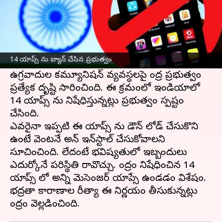
ఈ వార్తాకథనం ఏంటి
కేంద్ర ప్రభుత్వం కీలక నిర్ణయం తీసుకుంది.
జమ్మూ
కాశ్మీర్
లో ఉగ్రవాదులు ఉపయోగించే 14 యాప్స్ ను
14 యాప్స్ ను బ్యాన్ చేసిన ప్రభుత్వం
కేంద్రం బ్లాక్ చేస్తూ ఉత్తర్వులు జారీ చేసింది.
ఉగ్రవాదుల కమ్యూనికేషన్ వ్యవస్థలపై కేంద్ర ప్రభుత్వం
ప్రత్యేక దృష్టి సారించింది. ఈ క్రమంలో ఇండియాలో
14 యాప్స్ ను నిషేధిస్తున్నట్లు ప్రభుత్వం స్పష్టం
చేసింది.
ఎవరైనా ఇప్పటికే ఈ యాప్స్ ను డౌన్ లోడ్ చేసుకొని
ఉంటే వెంటనే అన్ ఇన్‌స్టాల్ చేసుకోవాలని
సూచించింది. లేదంటే భవిష్యతులో ఇబ్బందులు
ఎదుర్కోనే పరిస్థితి రావొచ్చు. కేంద్రం నిషేధించిన 14
యాప్స్ లో అన్ని మెసెంజర్ యాప్సే ఉండడం విశేషం.
భద్రతా కారాణాల రీత్యా ఈ నిర్ణయం తీసుకున్నట్లు