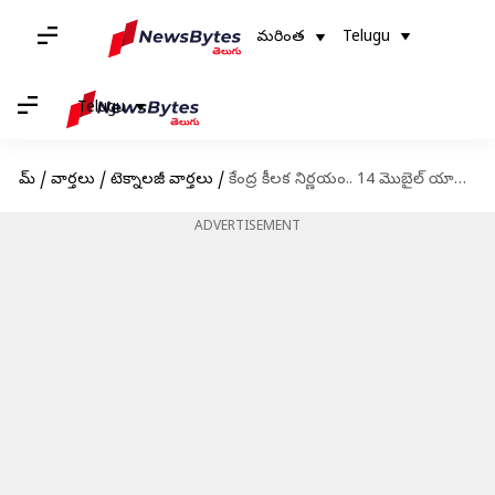
మరింత
Telugu
Telugu
హోమ్
/
వార్తలు
/
టెక్నాలజీ వార్తలు
/
కేంద్ర కీలక నిర్ణయం.. 14 మొబైల్ యాప్స్ ను బ్లాక్ చేసిన కేంద్ర ప్రభుత్వం
ADVERTISEMENT