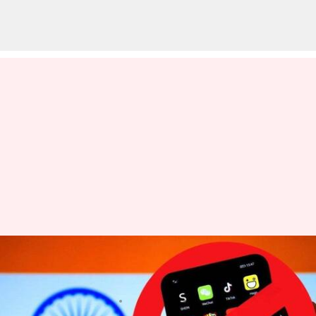
కేంద్ర కీలక నిర్ణయం.. 14 మొబైల్
యాప్స్ ను బ్లాక్ చేసిన కేంద్ర ప్రభుత్వం
వ్రాసిన వారు
May 01, 2023
12:44 pm
Jayachandra Akuri