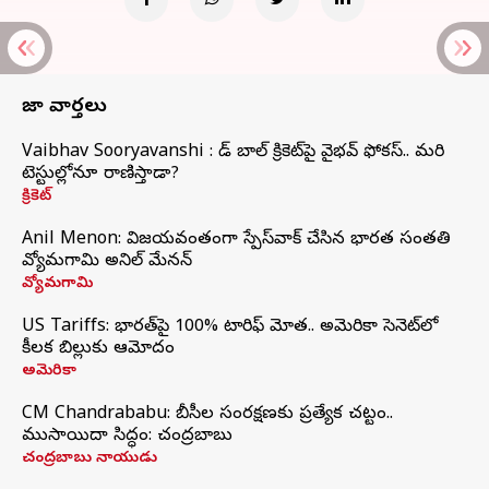
తాజా వార్తలు
Vaibhav Sooryavanshi : రెడ్ బాల్ క్రికెట్‌పై వైభవ్ ఫోకస్.. మరి
టెస్టుల్లోనూ రాణిస్తాడా?
క్రికెట్
Anil Menon: విజయవంతంగా స్పేస్‌వాక్‌ చేసిన భారత సంతతి
వ్యోమగామి అనిల్‌ మేనన్
వ్యోమగామి
US Tariffs: భారత్‌పై 100% టారిఫ్‌ మోత.. అమెరికా సెనెట్‌లో
కీలక బిల్లుకు ఆమోదం
అమెరికా
CM Chandrababu: బీసీల సంరక్షణకు ప్రత్యేక చట్టం..
ముసాయిదా సిద్ధం: చంద్రబాబు
చంద్రబాబు నాయుడు