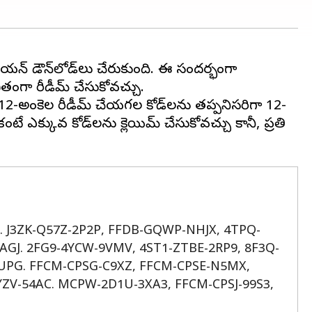
 మిలియన్ డౌన్‌లోడ్‌లు చేరుకుంది. ఈ సందర్భంగా
తంగా రీడీమ్ చేసుకోవచ్చు.
, 12-అంకెల రీడీమ్ చేయగల కోడ్‌లను తప్పనిసరిగా 12-
ే ఎక్కువ కోడ్‌లను క్లెయిమ్ చేసుకోవచ్చు కానీ, ప్రతి
8G. J3ZK-Q57Z-2P2P, FFDB-GQWP-NHJX, 4TPQ-
GJ. 2FG9-4YCW-9VMV, 4ST1-ZTBE-2RP9, 8F3Q-
UPG. FFCM-CPSG-C9XZ, FFCM-CPSE-N5MX,
ZV-54AC. MCPW-2D1U-3XA3, FFCM-CPSJ-99S3,