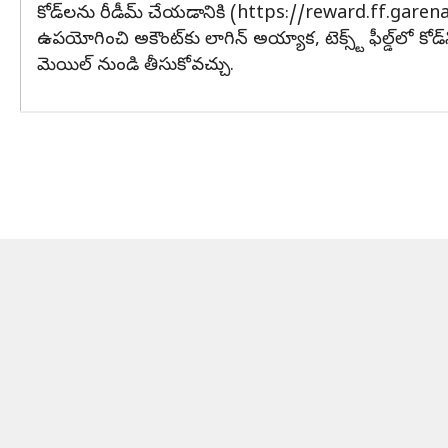
కోడ్‌లను రీడీమ్ చేయడానికి (https://reward.ff.garena.
ఉపయోగించి అకౌంట్‌కు లాగిన్ అయ్యాక, టెక్స్ట్ ఫీల్డ్‌లో కోడ్‌
మెయిల్ నుండి తీసుకోవచ్చు.