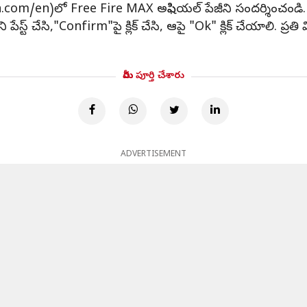
com/en)లో Free Fire MAX అఫిషియల్ పేజీని సందర్శించండి. గూగ
ని పేస్ట్ చేసి,"Confirm"పై క్లిక్ చేసి, ఆపై "Ok" క్లిక్ చేయాలి. ప
మీరు పూర్తి చేశారు
ADVERTISEMENT