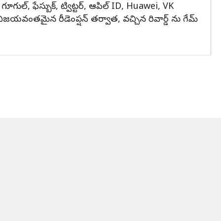
ుల్, ఫేస్బుక్, ట్విట్టర్, ఆపిల్ ID, Huawei, VK
్రతి విజయవంతమైన రీడెంప్షన్ తర్వాత, వచ్చిన రివార్డ్ ను గేమ్