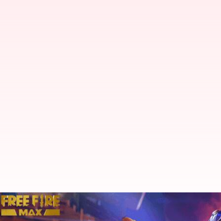
ఫిబ్రవరి 8న వచ్చే Free Fire MAX కోడ్స