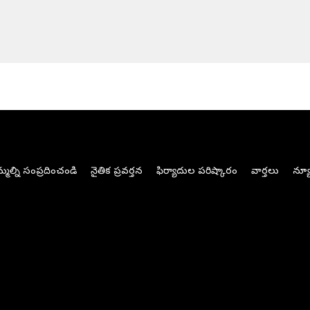
మల్ని సంప్రదించండి
నైతిక ప్రవర్తన
ఫిర్యాదుల పరిష్కారం
వార్తలు
న్యూ