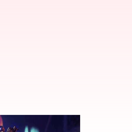
్ రీడీమ్ విధానం