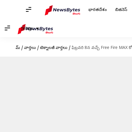
భారతదేశం
బిజినెస్
Telugu
హోమ్
/
వార్తలు
/
టెక్నాలజీ వార్తలు
/
ఫిబ్రవరి 8న వచ్చే Free Fire MAX కో