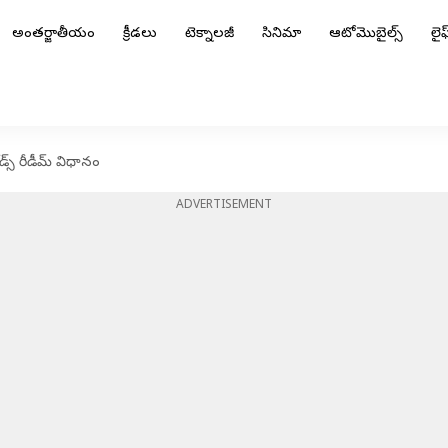
అంతర్జాతీయం
క్రీడలు
టెక్నాలజీ
సినిమా
ఆటోమొబైల్స్
లైఫ్
డ్స్ రీడీమ్ విధానం
ADVERTISEMENT