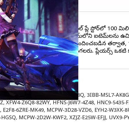
మాక్స్ ని విడుదల చేసింది. ఈమధ్యే గూగుల్ ప్లే స్టోర్‌లో 100
చడం ప్రారంభించారు, దీనివల్ల గేమ్‌లోని ఐటెమ్‌లను ఉచి
ిసరిగా అనుసరించాల్సినవి . ఒకసారి రూపొందించబడిన తర్వాత
వారా మాత్రమే వాటిని రీడీమ్ చేయగలరు. ప్లేయర్స్ ఒకటి కంట
 కోడ్‌లను వాడండి
J4X, FF7M-UY4M-E6SC, WEYV-GQC3-CT8Q, 3IBB-MSL7-AK
, XFW4-Z6Q8-82WY, HFNS-J6W7-4Z48, HNC9-5435-FA
, E2F8-6ZRE-MK49, MCPW-3D28-VZD6, EYH2-W3XK-8
-HGSQ, MCPW-2D2W-KWF2, XZJZ-E25W-EFJJ, UVX9-PY