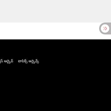
స్ ఆర్కైవ్
టాపిక్స్ ఆర్కైవ్స్