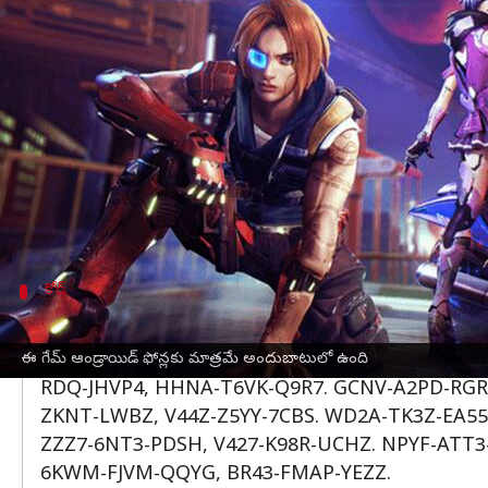
వ్రాసిన వారు
Feb 08, 2023
02:56 pm
Nishkala Sathivada
ఈ వార్తాకథనం ఏంటి
Garena సెప్టెంబర్ 2021లో కాస్మెటిక్ అప్‌లతో ఫ్రీ ఫైర్ 
డెవలపర్‌లు 12-అంకెల రీడీమ్ చేయదగిన కోడ్‌లను అందిం
ఫ్రీ ఫైర్ మాక్స్ కోడ్‌లను రీడీమ్ చేయడానికి, తప్పన
18 గంటల లోపల యాక్సెస్ చేయాలి. అధికారిక వెబ్‌సైట్ ద్
కోడ్
గేమ్ లోని వివిధ వస్తువులను సేకరించడానికి ఈ
ఫిబ్రవరి 8న వచ్చే కోడ్‌లను చూడండి X99T-K56X-D
ఈ గేమ్ ఆండ్రాయిడ్ ఫోన్లకు మాత్రమే అందుబాటులో ఉంది
RDQ-JHVP4, HHNA-T6VK-Q9R7. GCNV-A2PD-RGRZ
ZKNT-LWBZ, V44Z-Z5YY-7CBS. WD2A-TK3Z-EA55
ZZZ7-6NT3-PDSH, V427-K98R-UCHZ. NPYF-ATT3
6KWM-FJVM-QQYG, BR43-FMAP-YEZZ.