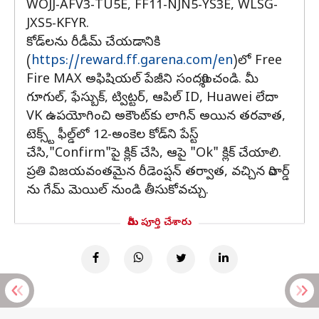
WOJJ-AFV3-TU5E, FF11-NJN5-YS3E, WLSG-
JXS5-KFYR.
కోడ్‌లను రీడీమ్ చేయడానికి
(
https://reward.ff.garena.com/en
)లో Free
Fire MAX అఫిషియల్ పేజీని సందర్శించండి. మీ
గూగుల్, ఫేస్బుక్, ట్విట్టర్, ఆపిల్ ID, Huawei లేదా
VK ఉపయోగించి అకౌంట్‌కు లాగిన్ అయిన తరవాత,
టెక్స్ట్ ఫీల్డ్‌లో 12-అంకెల కోడ్‌ని పేస్ట్
చేసి,"Confirm"పై క్లిక్ చేసి, ఆపై "Ok" క్లిక్ చేయాలి.
ప్రతి విజయవంతమైన రీడెంప్షన్ తర్వాత, వచ్చిన రివార్డ్
ను గేమ్ మెయిల్ నుండి తీసుకోవచ్చు.
మీరు పూర్తి చేశారు