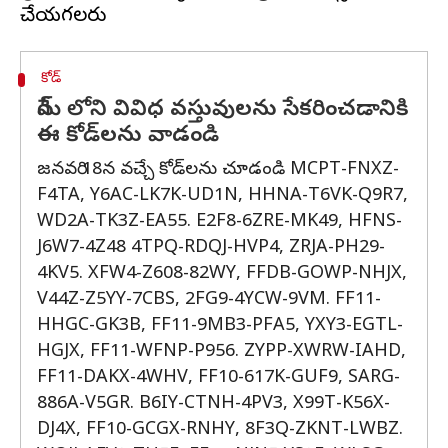
కోడ్‌
గేమ్ లోని వివిధ వస్తువులను సేకరించడానికి
ఈ కోడ్‌లను వాడండి
జనవరి 18న వచ్చే కోడ్‌లను చూడండి MCPT-FNXZ-
F4TA, Y6AC-LK7K-UD1N, HHNA-T6VK-Q9R7,
WD2A-TK3Z-EA55. E2F8-6ZRE-MK49, HFNS-
J6W7-4Z48 4TPQ-RDQJ-HVP4, ZRJA-PH29-
4KV5. XFW4-Z608-82WY, FFDB-GOWP-NHJX,
V44Z-Z5YY-7CBS, 2FG9-4YCW-9VM. FF11-
HHGC-GK3B, FF11-9MB3-PFA5, YXY3-EGTL-
HGJX, FF11-WFNP-P956. ZYPP-XWRW-IAHD,
FF11-DAKX-4WHV, FF10-617K-GUF9, SARG-
886A-V5GR. B6IY-CTNH-4PV3, X99T-K56X-
DJ4X, FF10-GCGX-RNHY, 8F3Q-ZKNT-LWBZ.