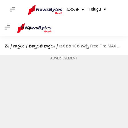
మరింత
Telugu
Telugu
హోమ్
/
వార్తలు
/
టెక్నాలజీ వార్తలు
/
జనవరి 18న వచ్చే Free Fire MAX కోడ్స్ రీడీమ్ విధానం
ADVERTISEMENT