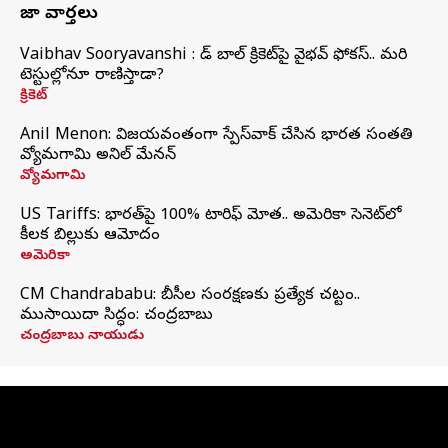
తాజా వార్తలు
Vaibhav Sooryavanshi : రెడ్ బాల్ క్రికెట్‌పై వైభవ్ ఫోకస్.. మరి
టెస్టుల్లోనూ రాణిస్తాడా?
క్రికెట్
Anil Menon: విజయవంతంగా స్పేస్‌వాక్‌ చేసిన భారత సంతతి
వ్యోమగామి అనిల్‌ మేనన్
వ్యోమగామి
US Tariffs: భారత్‌పై 100% టారిఫ్‌ మోత.. అమెరికా సెనెట్‌లో
కీలక బిల్లుకు ఆమోదం
అమెరికా
CM Chandrababu: బీసీల సంరక్షణకు ప్రత్యేక చట్టం..
ముసాయిదా సిద్ధం: చంద్రబాబు
చంద్రబాబు నాయుడు