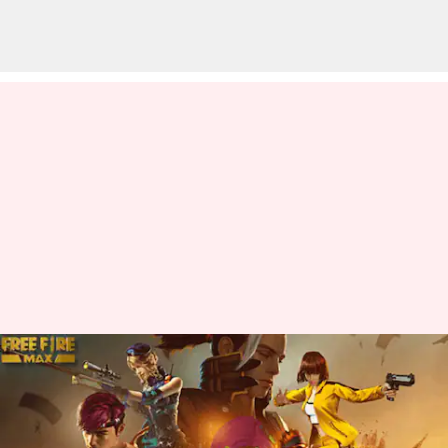
జనవరి 18న వచ్చే Free Fire MAX
కోడ్స్ రీడీమ్ విధానం
వ్రాసిన వారు
Jan 18, 2023
03:18 pm
Nishkala Sathivada