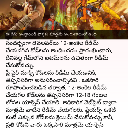
ఈ వార్తాకథనం ఏంటి
Garena సెప్టెంబర్ 2021లో కాస్మెటిక్ అప్‌లతో ఫ్రీ ఫైర్
మాక్స్ ని విడుదల చేసింది. ఈమధ్యే గూగుల్ ప్లే
ఈ గేమ్ ఆండ్రాయిడ్ ఫోన్లకు మాత్రమే అందుబాటులో ఉంది
స్టోర్‌లో 100 మిలియన్ డౌన్‌లోడ్‌లు చేరుకుంది. ఈ
సందర్భంగా డెవలపర్‌లు 12-అంకెల రీడీమ్
చేయదగిన కోడ్‌లను అందించడం ప్రారంభించారు,
దీనివల్ల గేమ్‌లోని ఐటెమ్‌లను ఉచితంగా రీడీమ్
చేసుకోవచ్చు.
ఫ్రీ ఫైర్ మాక్స్ కోడ్‌లను రీడీమ్ చేయడానికి,
తప్పనిసరిగా అనుసరించాల్సినవి . ఒకసారి
రూపొందించబడిన తర్వాత, 12-అంకెల రీడీమ్
చేయగల కోడ్‌లను తప్పనిసరిగా 12-18 గంటల
లోపల యాక్సెస్ చేయాలి. అధికారిక వెబ్‌సైట్ ద్వారా
మాత్రమే వాటిని రీడీమ్ చేయగలరు. ప్లేయర్స్ ఒకటి
కంటే ఎక్కువ కోడ్‌లను క్లెయిమ్ చేసుకోవచ్చు కానీ,
ప్రతి కోడ్‌ని వారు ఒక్కసారి మాత్రమే యాక్సెస్