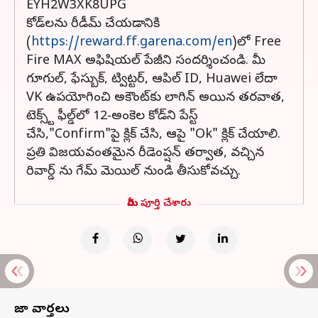
EYH2W3XK8UPG
కోడ్‌లను రీడీమ్ చేయడానికి
(
https://reward.ff.garena.com/en
)లో Free
Fire MAX అఫిషియల్ పేజీని సందర్శించండి. మీ
గూగుల్, ఫేస్బుక్, ట్విట్టర్, ఆపిల్ ID, Huawei లేదా
VK ఉపయోగించి అకౌంట్‌కు లాగిన్ అయిన తరవాత,
టెక్స్ట్ ఫీల్డ్‌లో 12-అంకెల కోడ్‌ని పేస్ట్
చేసి,"Confirm"పై క్లిక్ చేసి, ఆపై "Ok" క్లిక్ చేయాలి.
ప్రతి విజయవంతమైన రీడెంప్షన్ తర్వాత, వచ్చిన
రివార్డ్ ను గేమ్ మెయిల్ నుండి తీసుకోవచ్చు.
మీరు పూర్తి చేశారు
తాజా వార్తలు