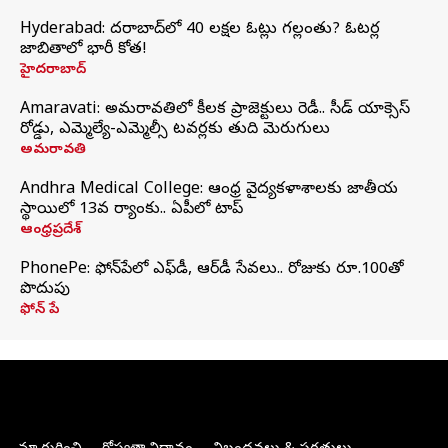
Hyderabad: హైదరాబాద్‌లో 40 లక్షల ఓట్లు గల్లంతు? ఓటర్ల
జాబితాలో భారీ కోత!
హైదరాబాద్
Amaravati: అమరావతిలో కీలక ప్రాజెక్టులు రెడీ.. సీడ్‌ యాక్సెస్‌
రోడ్డు, ఎమ్మెల్యే-ఎమ్మెల్సీ టవర్లకు తుది మెరుగులు
అమరావతి
Andhra Medical College: ఆంధ్ర వైద్యకళాశాలకు జాతీయ
స్థాయిలో 13వ ర్యాంకు.. ఏపీలో టాప్
ఆంధ్రప్రదేశ్
PhonePe: ఫోన్‌పేలో ఎఫ్‌డీ, ఆర్‌డీ సేవలు.. రోజుకు రూ.100తో
పొదుపు
ఫోన్‌ పే