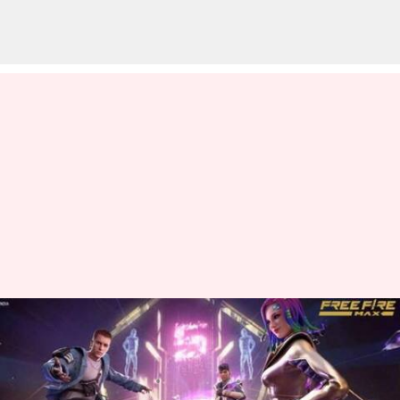
మార్చి 5న వచ్చే Free Fire MAX కోడ్స్
రీడీమ్ విధానం
వ్రాసిన వారు
Mar 05, 2023
06:00 am
Nishkala Sathivada