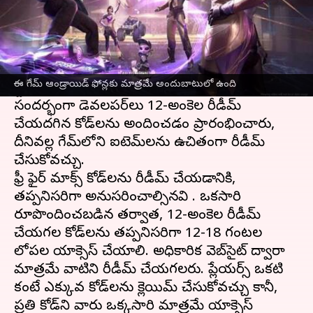
ఈ వార్తాకథనం ఏంటి
Garena సెప్టెంబర్ 2021లో కాస్మెటిక్ అప్‌లతో ఫ్రీ ఫైర్
మాక్స్ ని విడుదల చేసింది. ఈమధ్యే గూగుల్ ప్లే
ఈ గేమ్ ఆండ్రాయిడ్ ఫోన్లకు మాత్రమే అందుబాటులో ఉంది
స్టోర్‌లో 100 మిలియన్ డౌన్‌లోడ్‌లు చేరుకుంది. ఈ
సందర్భంగా డెవలపర్‌లు 12-అంకెల రీడీమ్
చేయదగిన కోడ్‌లను అందించడం ప్రారంభించారు,
దీనివల్ల గేమ్‌లోని ఐటెమ్‌లను ఉచితంగా రీడీమ్
చేసుకోవచ్చు.
ఫ్రీ ఫైర్ మాక్స్ కోడ్‌లను రీడీమ్ చేయడానికి,
తప్పనిసరిగా అనుసరించాల్సినవి . ఒకసారి
రూపొందించబడిన తర్వాత, 12-అంకెల రీడీమ్
చేయగల కోడ్‌లను తప్పనిసరిగా 12-18 గంటల
లోపల యాక్సెస్ చేయాలి. అధికారిక వెబ్‌సైట్ ద్వారా
మాత్రమే వాటిని రీడీమ్ చేయగలరు. ప్లేయర్స్ ఒకటి
కంటే ఎక్కువ కోడ్‌లను క్లెయిమ్ చేసుకోవచ్చు కానీ,
ప్రతి కోడ్‌ని వారు ఒక్కసారి మాత్రమే యాక్సెస్