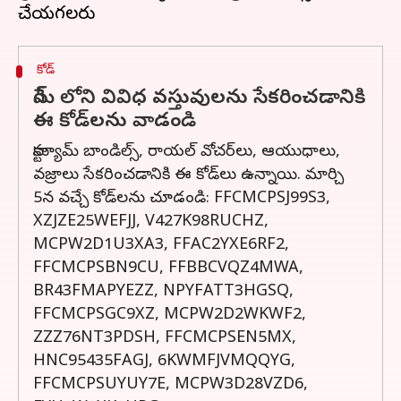
కోడ్‌
గేమ్ లోని వివిధ వస్తువులను సేకరించడానికి
ఈ కోడ్‌లను వాడండి
కాస్ట్యూమ్ బాండిల్స్, రాయల్ వోచర్‌లు, ఆయుధాలు,
వజ్రాలు సేకరించడానికి ఈ కోడ్‌లు ఉన్నాయి. మార్చి
5న వచ్చే కోడ్‌లను చూడండి: FFCMCPSJ99S3,
XZJZE25WEFJJ, V427K98RUCHZ,
MCPW2D1U3XA3, FFAC2YXE6RF2,
FFCMCPSBN9CU, FFBBCVQZ4MWA,
BR43FMAPYEZZ, NPYFATT3HGSQ,
FFCMCPSGC9XZ, MCPW2D2WKWF2,
ZZZ76NT3PDSH, FFCMCPSEN5MX,
HNC95435FAGJ, 6KWMFJVMQQYG,
FFCMCPSUYUY7E, MCPW3D28VZD6,