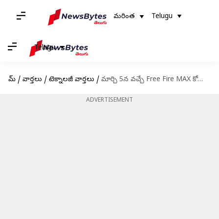
మరింత
Telugu
Telugu
హోమ్
/
వార్తలు
/
టెక్నాలజీ వార్తలు
/
మార్చి 5న వచ్చే Free Fire MAX కోడ్స్ రీడీమ్ విధానం
ADVERTISEMENT